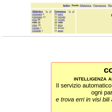
Indice
|
Parole
:
Alfabetica
-
Frequenza
-
Ro
Alfabetica
[
«
»
]
Frequenza
[
«
»
]
volontarie
4
22
unito
volontario
12
22
vincolo
volta
88
22
viventi
volte 22
22 volte
volto
20
21
abita
volume
1
21 alcuna
voluntati
1
21
amati
co
intelligenza a
Il servizio automatico 
ogni pa
e trova erri in visi bili