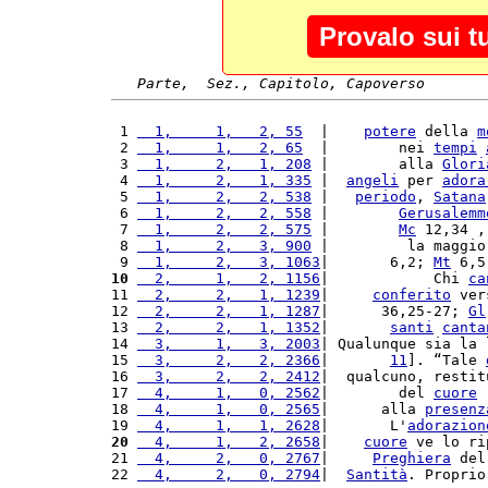
Provalo sui t
Parte,  Sez., Capitolo, Capoverso
 1 
  1,     1,   2, 55
  |    
potere
 della 
m
 2 
  1,     1,   2, 65
  |        nei 
tempi
 3 
  1,     2,   1, 208
 |        alla 
Glori
 4 
  1,     2,   1, 335
 |  
angeli
 per 
adora
 5 
  1,     2,   2, 538
 |   
periodo
, 
Satana
 6 
  1,     2,   2, 558
 |        
Gerusalemm
 7 
  1,     2,   2, 575
 |        
Mc
 12,34 ,
 8 
  1,     2,   3, 900
 |         la maggio
 9 
  1,     2,   3, 1063
|       6,2; 
Mt
 6,5
10
  2,     1,   2, 1156
|            Chi 
ca
11 
  2,     2,   1, 1239
|     
conferito
 ver
12 
  2,     2,   1, 1287
|      36,25-27; 
Gl
13 
  2,     2,   1, 1352
|       
santi
canta
14 
  3,     1,   3, 2003
| Qualunque sia la 
15 
  3,     2,   2, 2366
|       
11
]. “Tale 
16 
  3,     2,   2, 2412
|  qualcuno, restit
17 
  4,     1,   0, 2562
|        del 
cuore
 
18 
  4,     1,   0, 2565
|      alla 
presenz
19 
  4,     1,   1, 2628
|       L'
adorazion
20
  4,     1,   2, 2658
|    
cuore
 ve lo ri
21 
  4,     2,   0, 2767
|     
Preghiera
 del
22 
  4,     2,   0, 2794
|  
Santità
. Proprio