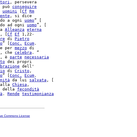
tori
, persevera

 può 
conseguire
 
uomini
 [
Cf
Rm
ente
, si dice

do a ogni 
uomo
” [

do ad ogni 
uomo
”, [

a 
Alleanza
eterna
, [
Cf
Ef
re
 di 
Pietro
o
” [
Conc.
Ecum
.

e per 
mezzo
 di

, che 
celebra
. “

, è 
parte
necessaria
to
 dei propri

brazione
 dell'

io
 di 
Cristo
,

o
” [
Conc.
Ecum
.

nità
 da lui 
salvata
alla 
Chiesa
,

 della 
fecondità
à
. 
Rende
testimonianza
ive Commons License