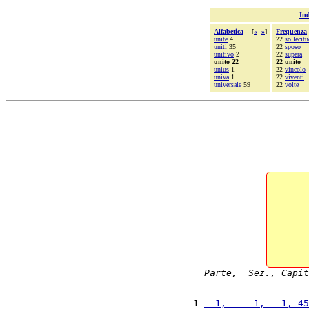
Ind
Alfabetica
[
«
»
]
Frequenza
unite
4
22
sollecit
uniti
35
22
sposo
unitivo
2
22
supera
unito 22
22 unito
unius
1
22
vincolo
univa
1
22
viventi
universale
59
22
volte
Parte,  Sez., Capit
 1 
  1,     1,   1, 45