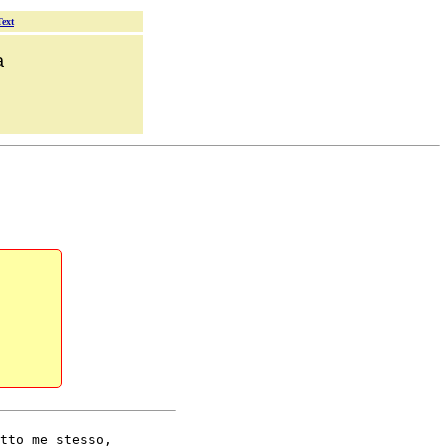
Text
a
tto me stesso,
