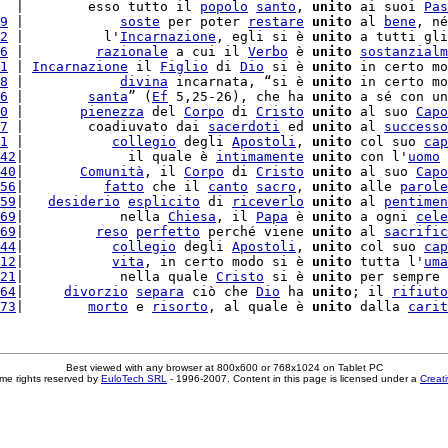
  |        esso tutto il 
popolo
santo
, 
unito
 ai suoi 
Pas
9
 |            
soste
 per poter 
restare
unito
 al 
bene
, né
2
 |          l'
Incarnazione
, egli si è 
unito
 a tutti gli
6
 |         
razionale
 a cui il 
Verbo
 è 
unito
sostanzialm
1
 | 
Incarnazione
 il 
Figlio
 di 
Dio
 si è 
unito
 in certo mo
8
 |            
divina
 incarnata, “si è 
unito
 in certo mo
6
 |        
santa
” (
Ef
 5,25-26), che ha 
unito
 a sé con un
0
 |       
pienezza
 del 
Corpo
 di 
Cristo
unito
 al suo 
Capo
7
 |        coadiuvato dai 
sacerdoti
 ed 
unito
 al 
successo
1
 |           
collegio
 degli 
Apostoli
, 
unito
 col suo 
cap
42
|             il quale è 
intimamente
unito
 con l'
uomo
 
40
|       
Comunità
, il 
Corpo
 di 
Cristo
unito
 al suo 
Capo
56
|          
fatto
 che il 
canto
sacro
, 
unito
 alle 
parole
59
|   
desiderio
esplicito
 di 
riceverlo
unito
 al 
pentimen
69
|            nella 
Chiesa
, il 
Papa
 è 
unito
 a ogni 
cele
69
|         
reso
perfetto
 perché viene 
unito
 al 
sacrific
44
|           
collegio
 degli 
Apostoli
, 
unito
 col suo 
cap
12
|           
vita
, in certo modo si è 
unito
 tutta l'
uma
21
|            nella quale 
Cristo
 si è 
unito
 per sempre 
64
|     
divorzio
separa
 ciò che 
Dio
 ha 
unito
; il 
rifiuto
73
|        
morto
 e 
risorto
, al quale è 
unito
 dalla 
carit
Best viewed with any browser at 800x600 or 768x1024 on Tablet PC
me rights reserved by
EuloTech SRL
- 1996-2007. Content in this page is licensed under a
Creat