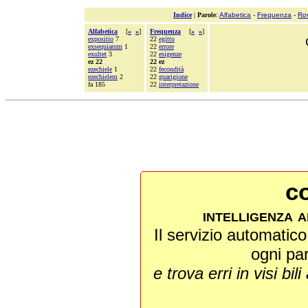
Indice
|
Parole
:
Alfabetica
-
Frequenza
-
Ro
Alfabetica
[
«
»
]
Frequenza
[
«
»
]
expositio
7
22
egitto
exsequiarum
1
22
errore
exultet
3
22
esigenze
ez 22
22 ez
ezechiele
1
22
fecondità
ezechielem
2
22
guarigione
fa 185
22
interpretazione
co
intelligenza a
Il servizio automatico 
ogni pa
e trova erri in visi bili