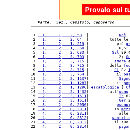
Provalo sui t
Parte,  Sez., Capitolo, Capoverso
 1 
  1,     1,   2, 58
  |             
Noè
,
 2 
  1,     1,   2, 64
  |         tutte le
 3 
  1,     2,   1, 219
 |            più 
g
 4 
  1,     2,   1, 368
 |             6,5;
 5 
  1,     2,   2, 633
 |          
Sal
 89,
 6 
  1,     2,   3, 703
 |             2; 
G
 7 
  1,     2,   3, 715
 |           
amore
 
 8 
  1,     2,   3, 715
 |         della 
fe
 9 
  1,     2,   3, 715
 |           
Cf
 Ez 
10
  1,     2,   3, 754
 |            il 
pa
11 
  2,     1,   2, 1137
|             
Sign
12 
  2,     2,   1, 1287
|            il 
po
13 
  2,     2,   1, 1296
| 
escatologica
 [ 
C
14 
  2,     2,   2, 1432
|         all'
uomo
15 
  2,     2,   3, 1611
|             
Is
 6
16 
  2,     2,   3, 1611
|             
Ger
 
17 
  3,     2,   0, 2056
|            
esemp
18 
  4,     2,   0, 2811
|           in 
mez
19 
  4,     2,   0, 2811
|             alle
20
  4,     2,   0, 2812
|          
santifi
21 
  4,     2,   0, 2812
|           il suo
22 
  4,     2,   0, 2814
|             
paga