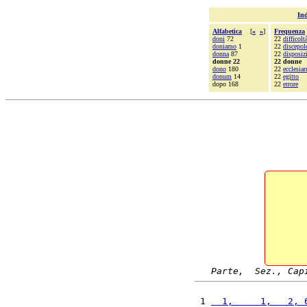
Ind
Alfabetica
[
«
»
]
Frequenza
doni
72
22
difficolt
doniamo
1
22
discepol
donna
87
22
disposiz
donne 22
22 donne
dono
180
22
ecclesia
donum
14
22
egitto
dopo 168
22
errore
Parte,  Sez., Cap
 1 
  1,     1,   2, 