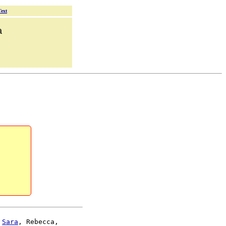
Text
a
 
Sara
, Rebecca,
