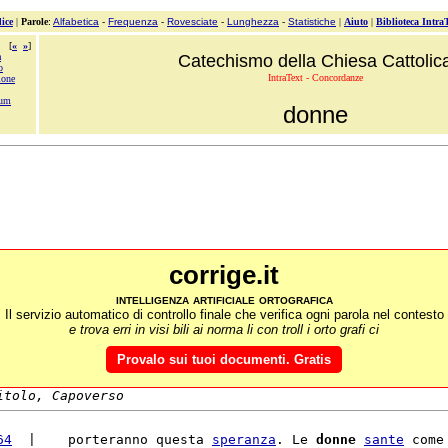
ice
|
Parole
:
Alfabetica
-
Frequenza
-
Rovesciate
-
Lunghezza
-
Statistiche
|
Aiuto
|
Biblioteca Intra
[
«
»
]
à
Catechismo della Chiesa Cattolic
o
IntraText - Concordanze
ione
rum
donne
corrige.it
intelligenza artificiale ortografica
Il servizio automatico di controllo finale che verifica ogni parola nel contesto
e trova erri in visi bili ai norma li con troll i orto grafi ci
Provalo sui tuoi documenti. Gratis
itolo, Capoverso
64
  |    porteranno questa 
speranza
. Le 
donne
sante
 come