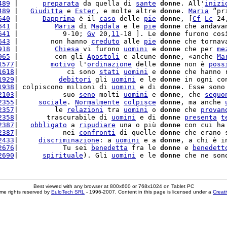
489
 |      
preparata
 da quella di 
sante
donne
. All'
inizi
489
 |   
Giuditta
 e 
Ester
, e molte altre 
donne
. 
Maria
 “pr
640
 |      
Dapprima
 è il 
caso
 delle 
pie
donne
, [
Cf
Lc
 24
641
 |         
Maria
 di 
Magdala
 e le 
pie
donne
 che andava
641
 |           9-10; 
Gv
 20,
11
-18 ]. Le 
donne
 furono cos
643
 |        non hanno 
creduto
 alle 
pie
donne
 che tornav
918
 |         
Chiesa
 vi furono 
uomini
 e 
donne
 che per 
me
965
 |         con gli 
Apostoli
 e alcune 
donne
, «anche 
Ma
1577
|        
motivo
 l'
ordinazione
 delle 
donne
 non è 
poss
1618
|            ci sono 
stati
uomini
 e 
donne
 che hanno 
1929
|          
debitori
 gli 
uomini
 e le 
donne
 in ogni co
1938
| colpiscono milioni di 
uomini
 e di 
donne
. Esse sono
2103
|           suo 
seno
 molti 
uomini
 e 
donne
, che 
seguo
2355
|     
sociale
. 
Normalmente
colpisce
donne
, ma anche 
2357
|         le 
relazioni
 tra 
uomini
 o 
donne
 che 
provan
2358
|       trascurabile di 
uomini
 e di 
donne
presenta
t
2387
|   
obbligato
 a 
ripudiare
 una o più 
donne
 con cui ha
2387
|           nei 
confronti
 di quelle 
donne
 che erano 
2433
|     
discriminazione
: a 
uomini
 e a 
donne
, a chi è i
2676
|           Tu sei 
benedetta
 fra le 
donne
 e 
benedett
2690
|      
spirituale
). Gli 
uomini
 e le 
donne
 che ne son
Best viewed with any browser at 800x600 or 768x1024 on Tablet PC
me rights reserved by
EuloTech SRL
- 1996-2007. Content in this page is licensed under a
Creat