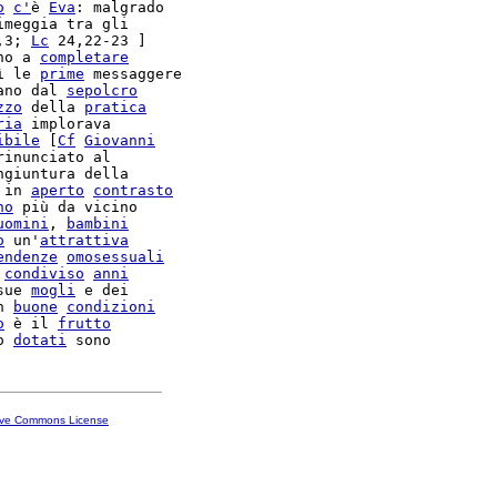
o
c'
è 
Eva
: malgrado

imeggia tra gli

,3; 
Lc
 24,22-23 ]

no a 
completare
ì le 
prime
 messaggere

ano dal 
sepolcro
zzo
 della 
pratica
ria
ibile
 [
Cf
Giovanni
rinunciato al

ngiuntura della

 in 
aperto
contrasto
no
 più da vicino

uomini
, 
bambini
o
 un'
attrattiva
endenze
omosessuali
 
condiviso
anni
sue 
mogli
n 
buone
condizioni
o
 è il 
frutto
o 
dotati
ive Commons License