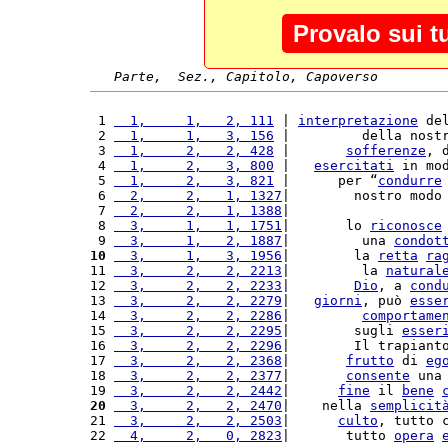
Provalo sui t
Parte,  Sez., Capitolo, Capoverso
 1 
  1,     1,   2, 111
 | 
interpretazione
 de
 2 
  1,     1,   3, 156
 |         della nost
 3 
  1,     2,   2, 428
 |       
sofferenze
, 
 4 
  1,     2,   3, 800
 |   
esercitati
 in mo
 5 
  1,     2,   3, 821
 |      per “
condurre
 6 
  2,     2,   1, 1327
|        nostro modo
 7 
  2,     2,   1, 1388
|                   
 8 
  3,     1,   1, 1751
|       lo 
riconosce
 9 
  3,     1,   2, 1887
|         una 
condot
10
  3,     1,   3, 1956
|        la 
retta
ra
11 
  3,     2,   2, 2213
|         la 
natural
12 
  3,     2,   2, 2233
|        
Dio
, a 
cond
13 
  3,     2,   2, 2279
|   
giorni
, può 
esse
14 
  3,     2,   2, 2286
|         
comportame
15 
  3,     2,   2, 2295
|        sugli 
esser
16 
  3,     2,   2, 2296
|        Il trapiant
17 
  3,     2,   2, 2368
|       
frutto
 di 
eg
18 
  3,     2,   2, 2377
|       
consente
 una
19 
  3,     2,   2, 2442
|      
fine
 il 
bene
20
  3,     2,   2, 2470
|    nella 
semplicit
21 
  3,     2,   2, 2503
|      
culto
, tutto 
22 
  4,     2,   0, 2823
|       tutto 
opera