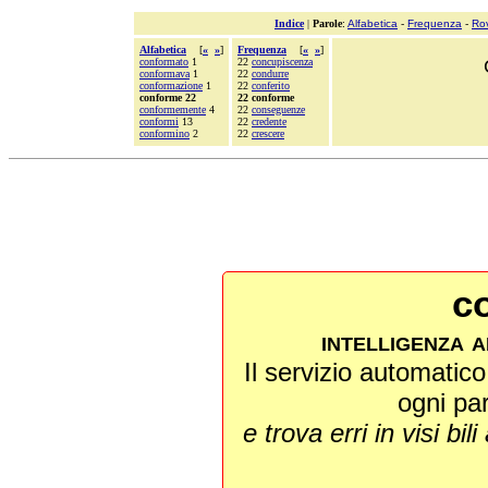
Indice
|
Parole
:
Alfabetica
-
Frequenza
-
Ro
Alfabetica
[
«
»
]
Frequenza
[
«
»
]
conformato
1
22
concupiscenza
conformava
1
22
condurre
conformazione
1
22
conferito
conforme 22
22 conforme
conformemente
4
22
conseguenze
conformi
13
22
credente
conformino
2
22
crescere
co
intelligenza a
Il servizio automatico 
ogni pa
e trova erri in visi bili