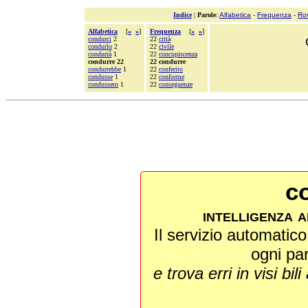
Indice
|
Parole
:
Alfabetica
-
Frequenza
-
Ro
Alfabetica
[
«
»
]
Frequenza
[
«
»
]
condurci
2
22
città
condurlo
2
22
civile
condurrà
1
22
concupiscenza
condurre 22
22 condurre
condurrebbe
1
22
conferito
condusse
1
22
conforme
condussero
1
22
conseguenze
co
intelligenza a
Il servizio automatico 
ogni pa
e trova erri in visi bili