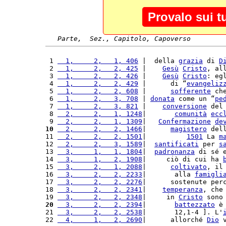
Provalo sui t
Parte,  Sez., Capitolo, Capoverso
 1 
  1,     2,   1, 406
 |  della 
grazia
 di 
D
 2 
  1,     2,   2, 425
 |    
Gesù
Cristo
, al
 3 
  1,     2,   2, 426
 |    
Gesù
Cristo
: eg
 4 
  1,     2,   2, 429
 |      di “
evangeliz
 5 
  1,     2,   2, 608
 |      
sofferente
 ch
 6 
  1,     2,   3, 708
 | 
donata
 come un “
pe
 7 
  1,     2,   3, 821
 |    
conversione
 del
 8 
  2,     2,   1, 1248
|       
comunità
ecc
 9 
  2,     2,   1, 1309
|   
Confermazione
de
10
  2,     2,   2, 1466
|      
magistero
 del
11 
  2,     2,   2, 1501
|          
1501
 La 
m
12 
  2,     2,   3, 1589
|  
santificati
 per 
s
13 
  3,     1,   1, 1804
|  
padronanza
 di sé 
14 
  3,     1,   2, 1908
|     ciò di cui ha 
15 
  3,     2,   1, 2088
|      
coltivato
, il
16 
  3,     2,   2, 2233
|       alla 
famigli
17 
  3,     2,   2, 2276
|      sostenute per
18 
  3,     2,   2, 2341
|    
temperanza
, che
19 
  3,     2,   2, 2348
|     in 
Cristo
 sono
20
  3,     2,   2, 2394
|       
battezzato
 è
21 
  3,     2,   2, 2538
|       12,1-4 ]. L'
22 
  4,     1,   2, 2690
|      allorché 
Dio
 