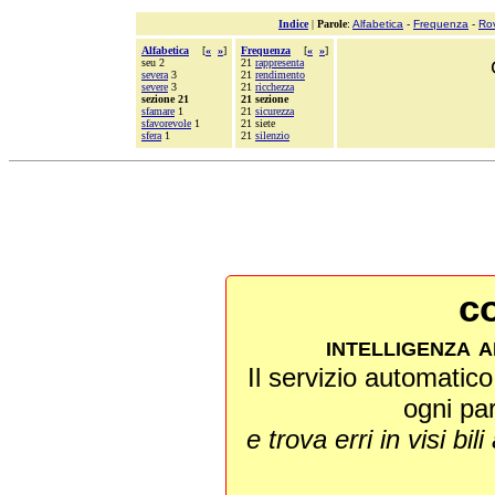
Indice
|
Parole
:
Alfabetica
-
Frequenza
-
Ro
Alfabetica
[
«
»
]
Frequenza
[
«
»
]
seu 2
21
rappresenta
severa
3
21
rendimento
severe
3
21
ricchezza
sezione 21
21 sezione
sfamare
1
21
sicurezza
sfavorevole
1
21 siete
sfera
1
21
silenzio
co
intelligenza a
Il servizio automatico 
ogni pa
e trova erri in visi bili