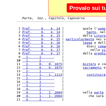
Provalo sui t
Parte,  Sez., Capitolo, Capoverso
 1 
Pref,     0,   4, 14
 |          quale l'
uomo
 2 
Pref,     0,   4, 14
 |            
Santo
, nel
 3 
Pref,     0,   4, 15
 |          della 
Liturg
 4 
Pref,     0,   4, 15
 | 
particolarmente
 nei s
 5 
Pref,     0,   4, 16
 |          
legge
 e dell
 6 
Pref,     0,   4, 16
 |            dieci 
coma
 7 
Pref,     0,   4, 17
 |              nella 
vi
 8 
Pref,     0,   4, 17
 |          della 
preghi
 9 
  1,     1       
    |                      
10
  1,     2       
    |                      
11 
  2,     0,   0, 1075
|          
mistero
 e co
12 
  2,     0,   0, 1075
|          
sacramenti
 e
13 
  2,     1       
    |                      
14 
  2,     1,   1, 1113
|            
costituirà
15 
  2,     2       
    |                      
16 
  3,     1       
    |                      
17 
  3,     2       
    |                      
18 
  4,     1       
    |                      
19 
  4,     1,   1, 2604
|          nella 
parte
 
20
  4,     1,   1, 2604
|             che sarà 
21 
  4,     2       
    |                      