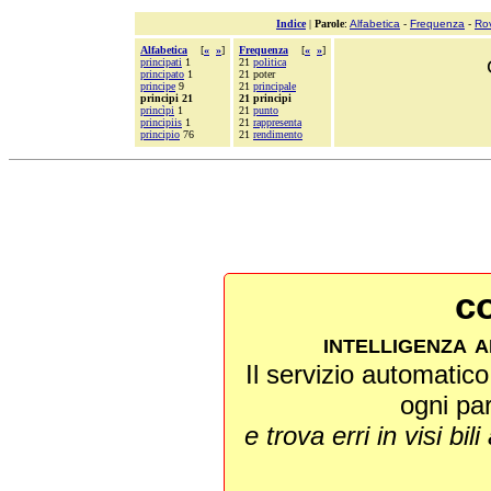
Indice
|
Parole
:
Alfabetica
-
Frequenza
-
Ro
Alfabetica
[
«
»
]
Frequenza
[
«
»
]
principati
1
21
politica
principato
1
21 poter
principe
9
21
principale
principi 21
21 principi
princìpi
1
21
punto
principiis
1
21
rappresenta
principio
76
21
rendimento
co
intelligenza a
Il servizio automatico 
ogni pa
e trova erri in visi bili