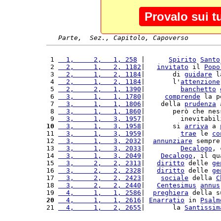
Provalo sui t
Parte,  Sez., Capitolo, Capoverso
 1 
  1,     2,   1, 258
 |      
Spirito
Santo
 2 
  2,     1,   2, 1182
|   
invitato
 il 
Popo
 3 
  2,     1,   2, 1184
|       di 
guidare
 l
 4 
  2,     1,   2, 1184
|       l'
attenzione
 5 
  2,     2,   1, 1390
|         
banchetto
 6 
  3,     1,   1, 1780
|     
comprende
 la p
 7 
  3,     1,   1, 1806
|    della 
prudenza
 
 8 
  3,     1,   1, 1860
|       però che nes
 9 
  3,     1,   3, 1957
|         inevitabil
10
  3,     1,   3, 1958
|       si 
arriva
 a 
11 
  3,     1,   3, 1959
|         
trae
 le 
co
12 
  3,     1,   3, 2032
|  
annunziare
 sempre
13 
  3,     1,   3, 2033
|         
Decalogo
, 
14 
  3,     1,   3, 2049
|    
Decalogo
, il qu
15 
  3,     2,   2, 2313
|   
diritto
 delle 
ge
16 
  3,     2,   2, 2328
|   
diritto
 delle 
ge
17 
  3,     2,   2, 2423
|    
sociale
 della 
C
18 
  3,     2,   2, 2440
|   
Centesimus
annus
19 
  4,     1,   1, 2586
|  
preghiera
 della s
20
  4,     1,   1, 2616
| 
Enarratio
 in 
Psalm
21 
  4,     1,   2, 2655
|       la 
Santissim