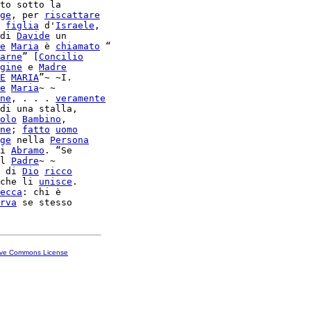
to sotto la

ge
, per 
riscattare
 
figlia
 d'
Israele
,

di 
Davide
 un

e
Maria
 è 
chiamato
 “

arne
” [
Concilio
gine
 e 
Madre
E
MARIA
e
Maria
~ ~

ne
, . . . 
veramente
di una stalla,

olo
Bambino
,

ne
; 
fatto
uomo
ge
 nella 
Persona
i 
Abramo
. “Se

l 
Padre
~ ~

 di 
Dio
ricco
che li 
unisce
ecca
: chi è

rva
ive Commons License