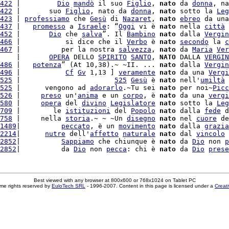
422
 |         
Dio
mandò
 il suo 
Figlio
, 
nato
 da 
donna
, na
422
 |       suo 
Figlio
, nato da 
donna
, 
nato
 sotto la 
Leg
423
 | 
professiamo
 che 
Gesù
 di 
Nazaret
, 
nato
ebreo
 da una
437
 |   
promesso
 a 
Israele
: “
Oggi
 vi è 
nato
 nella 
città
 
452
 |       
Dio
 che 
salva
”. Il 
Bambino
nato
 dalla 
Vergin
466
 |           si dice che il 
Verbo
 è 
nato
secondo
 la 
c
467
 |          per la nostra 
salvezza
, 
nato
 da 
Maria
Ver
    |       
OPERA
 DELLO 
SPIRITO
SANTO
, 
NATO
 DALLA 
VERGIN
486
 |   
potenza
” (At 10,38).~ ~II. ... 
nato
 dalla 
Vergin
496
 |           
Cf
Gv
 1,13 ] 
veramente
nato
 da una 
Vergi
525
 |                       
525
Gesù
 è 
nato
 nell'
umiltà
 
525
 |      vengono ad 
adorarlo
.~Tu sei 
nato
 per noi~
Picc
526
 |     
preso
 un'
anima
 e un 
corpo
, è 
nato
 da una 
vergi
580
 |     
opera
 del 
divino
Legislatore
nato
 sotto la 
Leg
709
 |        le 
istituzioni
 del 
Popolo
nato
 dalla 
fede
 d
758
 |     nella 
storia
.~ ~ ~Un 
disegno
nato
 nel 
cuore
 de
1489
|          
peccato
, è un 
movimento
nato
 dalla 
grazia
2214
|      
nutre
 dell'
affetto
naturale
nato
 dal 
vincolo
 
2852
|          
Sappiamo
 che chiunque è 
nato
 da 
Dio
 non 
p
2852
|          da 
Dio
 non 
pecca
: chi è 
nato
 da 
Dio
prese
Best viewed with any browser at 800x600 or 768x1024 on Tablet PC
me rights reserved by
EuloTech SRL
- 1996-2007. Content in this page is licensed under a
Creat