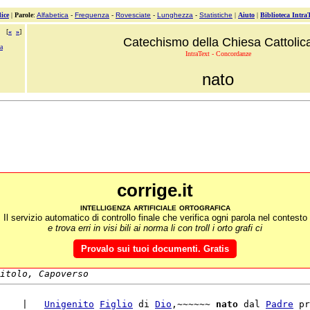
ice
|
Parole
:
Alfabetica
-
Frequenza
-
Rovesciate
-
Lunghezza
-
Statistiche
|
Aiuto
|
Biblioteca Intra
[
«
»
]
Catechismo della Chiesa Cattolic
a
IntraText - Concordanze
nato
corrige.it
intelligenza artificiale ortografica
Il servizio automatico di controllo finale che verifica ogni parola nel contesto
e trova erri in visi bili ai norma li con troll i orto grafi ci
Provalo sui tuoi documenti. Gratis
itolo, Capoverso
    |   
Unigenito
Figlio
 di 
Dio
,~~~~~~ 
nato
 dal 
Padre
 pr