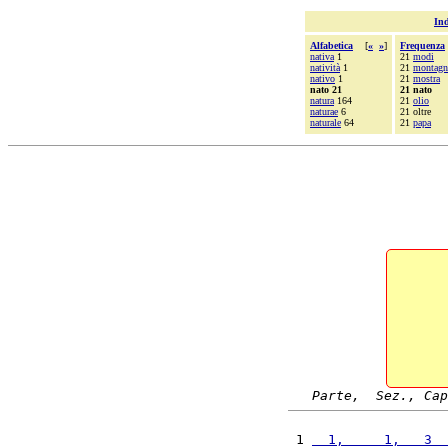
Ind
Alfabetica
[
«
»
]
Frequenza
nativa
1
21
modi
natività
1
21
montagn
nativo
1
21
mostra
nato 21
21 nato
natura
164
21
olio
naturae
6
21 oltre
naturale
64
21
papa
Parte,  Sez., Cap
 1 
  1,     1,   3  