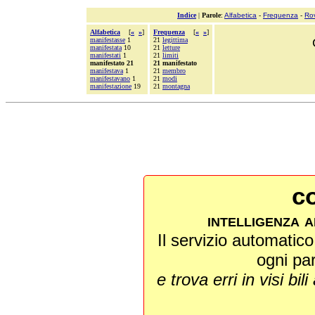
Indice
|
Parole
:
Alfabetica
-
Frequenza
-
Ro
Alfabetica
[
«
»
]
Frequenza
[
«
»
]
manifestasse
1
21
legittima
manifestata
10
21
letture
manifestati
1
21
limiti
manifestato 21
21 manifestato
manifestava
1
21
membro
manifestavano
1
21
modi
manifestazione
19
21
montagna
co
intelligenza a
Il servizio automatico 
ogni pa
e trova erri in visi bili