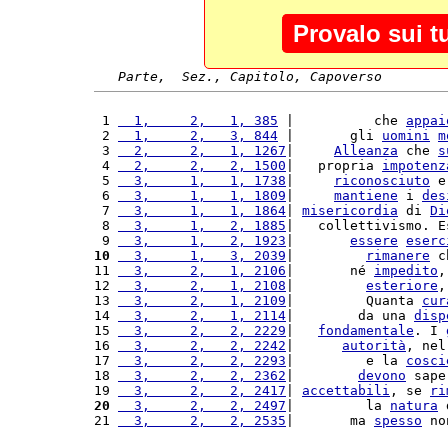
Provalo sui t
Parte,  Sez., Capitolo, Capoverso
 1 
  1,     2,   1, 385
 |          che 
appai
 2 
  1,     2,   3, 844
 |       gli 
uomini
m
 3 
  2,     2,   1, 1267
|     
Alleanza
 che 
s
 4 
  2,     2,   2, 1500
|   propria 
impotenz
 5 
  3,     1,   1, 1738
|     
riconosciuto
 e
 6 
  3,     1,   1, 1809
|     
mantiene
 i 
des
 7 
  3,     1,   1, 1864
| 
misericordia
 di 
Di
 8 
  3,     1,   2, 1885
|   collettivismo. E
 9 
  3,     1,   2, 1923
|       
essere
eserc
10
  3,     1,   3, 2039
|         
rimanere
 c
11 
  3,     2,   1, 2106
|       né 
impedito
,
12 
  3,     2,   1, 2108
|         
esteriore
,
13 
  3,     2,   1, 2109
|         Quanta 
cur
14 
  3,     2,   1, 2114
|        da una 
disp
15 
  3,     2,   2, 2229
|   
fondamentale
. I 
16 
  3,     2,   2, 2242
|      
autorità
, nel
17 
  3,     2,   2, 2293
|         e la 
cosci
18 
  3,     2,   2, 2362
|        
devono
 sape
19 
  3,     2,   2, 2417
| 
accettabili
, se 
ri
20
  3,     2,   2, 2497
|         la 
natura
 
21 
  3,     2,   2, 2535
|       ma 
spesso
 no