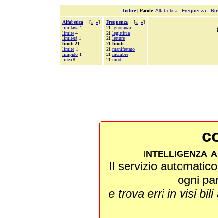
Indice
|
Parole
:
Alfabetica
-
Frequenza
-
Ro
Alfabetica
[
«
»
]
Frequenza
[
«
»
]
limitava
1
21
ignoranza
limite
4
21
legittima
limiterà
1
21
letture
limiti 21
21 limiti
limitò
1
21
manifestato
limpido
1
21
membro
linea
8
21
modi
co
intelligenza a
Il servizio automatico 
ogni pa
e trova erri in visi bili