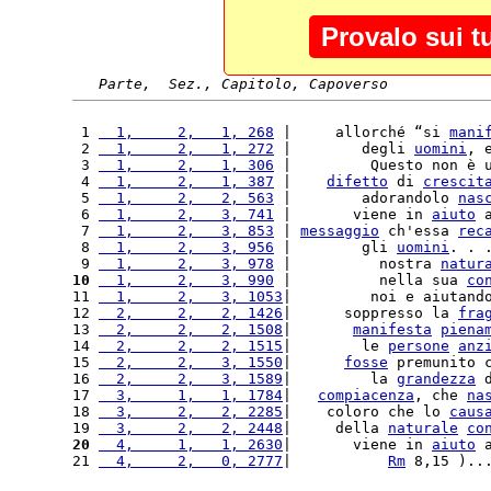
Provalo sui t
Parte,  Sez., Capitolo, Capoverso
 1 
  1,     2,   1, 268
 |     allorché “si 
mani
 2 
  1,     2,   1, 272
 |        degli 
uomini
, 
 3 
  1,     2,   1, 306
 |         Questo non è 
 4 
  1,     2,   1, 387
 |    
difetto
 di 
crescit
 5 
  1,     2,   2, 563
 |        adorandolo 
nas
 6 
  1,     2,   3, 741
 |       viene in 
aiuto
 
 7 
  1,     2,   3, 853
 | 
messaggio
 ch'essa 
rec
 8 
  1,     2,   3, 956
 |        gli 
uomini
. . 
 9 
  1,     2,   3, 978
 |          nostra 
natur
10
  1,     2,   3, 990
 |          nella sua 
co
11 
  1,     2,   3, 1053
|         noi e aiutand
12 
  2,     2,   2, 1426
|      soppresso la 
fra
13 
  2,     2,   2, 1508
|       
manifesta
piena
14 
  2,     2,   2, 1515
|        le 
persone
anz
15 
  2,     2,   3, 1550
|      
fosse
 premunito 
16 
  2,     2,   3, 1589
|         la 
grandezza
 
17 
  3,     1,   1, 1784
|   
compiacenza
, che 
na
18 
  3,     2,   2, 2285
|    coloro che lo 
caus
19 
  3,     2,   2, 2448
|     della 
naturale
co
20
  4,     1,   1, 2630
|       viene in 
aiuto
 
21 
  4,     2,   0, 2777
|           
Rm
 8,15 )..