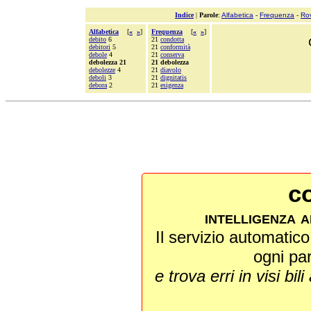
Indice
|
Parole
:
Alfabetica
-
Frequenza
-
Ro
Alfabetica
[
«
»
]
Frequenza
[
«
»
]
debito
6
21
condotta
debitori
5
21
conformità
debole
4
21
conserva
debolezza 21
21 debolezza
debolezze
4
21
diavolo
deboli
3
21
dignitatis
debora
2
21
esigenza
co
intelligenza a
Il servizio automatico 
ogni pa
e trova erri in visi bili