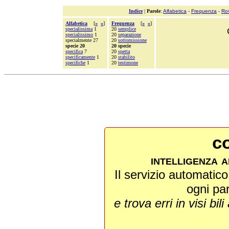
Indice
|
Parole
:
Alfabetica
-
Frequenza
-
Ro
Alfabetica
[
«
»
]
Frequenza
[
«
»
]
specialissima
1
20
semplice
specialissimo
1
20
separazione
specialmente 27
20
sottomissione
specie 20
20 specie
specifica
7
20
spetta
specificamente
1
20
stabilito
specifiche
1
20
testimone
co
intelligenza a
Il servizio automatico 
ogni pa
e trova erri in visi bili