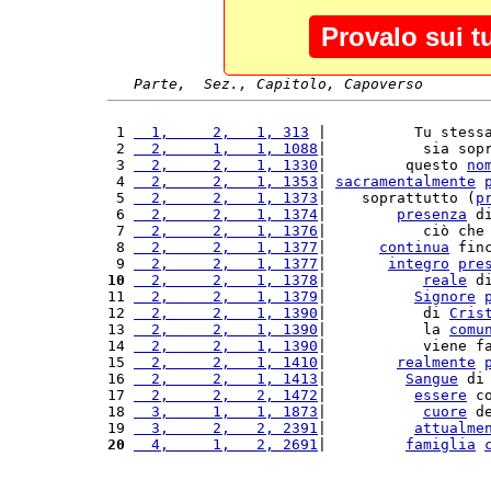
Provalo sui t
Parte,  Sez., Capitolo, Capoverso
 1 
  1,     2,   1, 313
 |          Tu stess
 2 
  2,     1,   1, 1088
|           sia sop
 3 
  2,     2,   1, 1330
|         questo 
no
 4 
  2,     2,   1, 1353
| 
sacramentalmente
 5 
  2,     2,   1, 1373
|    soprattutto (
p
 6 
  2,     2,   1, 1374
|        
presenza
 d
 7 
  2,     2,   1, 1376
|           ciò che
 8 
  2,     2,   1, 1377
|      
continua
 fin
 9 
  2,     2,   1, 1377
|       
integro
pre
10
  2,     2,   1, 1378
|           
reale
 d
11 
  2,     2,   1, 1379
|          
Signore
12 
  2,     2,   1, 1390
|           di 
Cris
13 
  2,     2,   1, 1390
|           la 
comu
14 
  2,     2,   1, 1390
|           viene f
15 
  2,     2,   1, 1410
|        
realmente
16 
  2,     2,   1, 1413
|         
Sangue
 di
17 
  2,     2,   2, 1472
|          
essere
 c
18 
  3,     1,   1, 1873
|           
cuore
 d
19 
  3,     2,   2, 2391
|          
attualme
20
  4,     1,   2, 2691
|         
famiglia