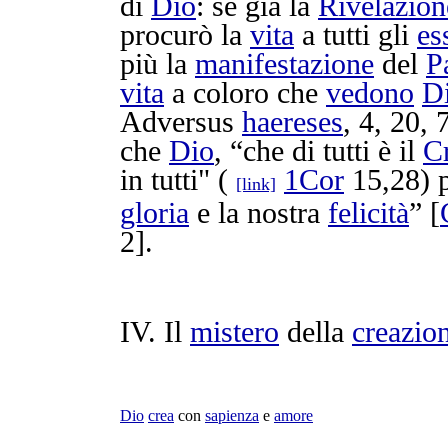
di
Dio
: se già la
Rivelazion
procurò
la
vita
a tutti gli
es
più la
manifestazione
del
P
vita
a coloro che
vedono
D
Adversus
haereses
, 4, 20, 
che
Dio
, “che di tutti è il
C
in tutti" (
1Cor
15,28)
[link]
gloria
e la nostra
felicità
” [
2].
IV. Il
mistero
della
creazio
Dio
crea
con
sapienza
e
amore