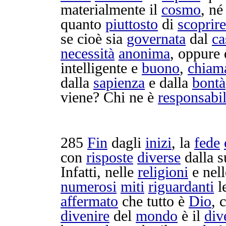
materialmente
il
cosmo
, n
quanto
piuttosto
di
scoprire
se cioè sia
governata
dal
ca
necessità
anonima
, oppure
intelligente
e
buono
,
chiam
dalla
sapienza
e dalla
bontà
viene? Chi ne è
responsabi
285
Fin
dagli
inizi
, la
fede
con
risposte
diverse
dalla s
Infatti, nelle
religioni
e nel
numerosi
miti
riguardanti
l
affermato
che tutto è
Dio
, 
divenire
del
mondo
è il
div