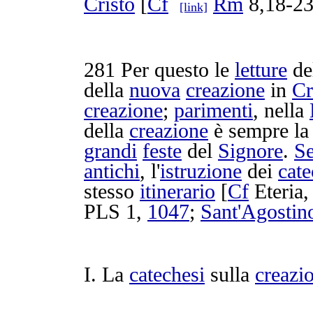
Cristo
[
Cf
Rm
8,18-23
[link]
281
Per questo le
letture
de
della
nuova
creazione
in
Cr
creazione
;
parimenti
, nella
della
creazione
è sempre la
grandi
feste
del
Signore
.
S
antichi
, l'
istruzione
dei
cat
stesso
itinerario
[
Cf
Eteria
PLS
1,
1047
;
Sant'
Agostin
I. La
catechesi
sulla
creazi