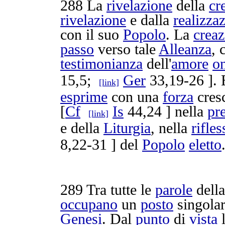
288
La
rivelazione
della
cr
rivelazione
e dalla
realizza
con il suo
Popolo
. La
creaz
passo
verso tale
Alleanza
, 
testimonianza
dell'
amore
o
15,5;
Ger
33,19-26 ]. 
[link]
esprime
con una
forza
cres
[
Cf
Is
44,24 ] nella
pr
[link]
e della
Liturgia
, nella
rifle
8,22-31 ] del
Popolo
eletto
289
Tra tutte le
parole
dell
occupano
un
posto
singola
Genesi
. Dal
punto
di
vista