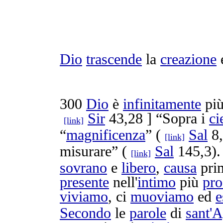
Dio
trascende
la
creazione
300
Dio
è
infinitamente
pi
Sir
43,28 ] “Sopra i
ci
[link]
“
magnificenza
” (
Sal
8,
[link]
misurare
” (
Sal
145,3). 
[link]
sovrano
e
libero
,
causa
prim
presente
nell'
intimo
più
pr
viviamo
, ci
muoviamo
ed
e
Secondo
le
parole
di
sant'
A