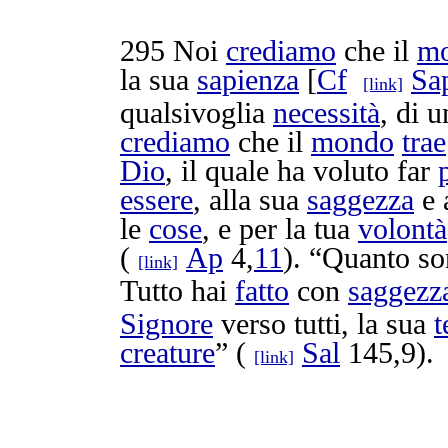
295
Noi
crediamo
che il
m
la sua
sapienza
[
Cf
Sa
[link]
qualsivoglia
necessità
, di 
crediamo
che il
mondo
trae
Dio
, il quale ha voluto far
essere
, alla sua
saggezza
e 
le
cose
, e per la tua
volontà
(
Ap
4,
11
). “Quanto s
[link]
Tutto hai
fatto
con
saggezz
Signore
verso tutti, la sua
t
creature
” (
Sal
145,9).
[link]