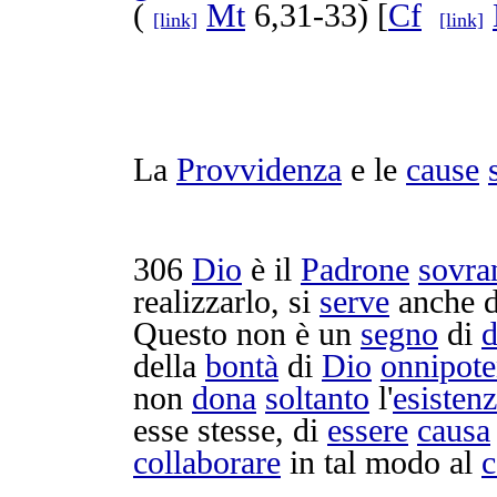
(
Mt
6,31-33) [
Cf
[link]
[link]
La
Provvidenza
e le
cause
306
Dio
è il
Padrone
sovra
realizzarlo
, si
serve
anche d
Questo non è un
segno
di
d
della
bontà
di
Dio
onnipote
non
dona
soltanto
l'
esisten
esse stesse, di
essere
causa
collaborare
in tal modo al