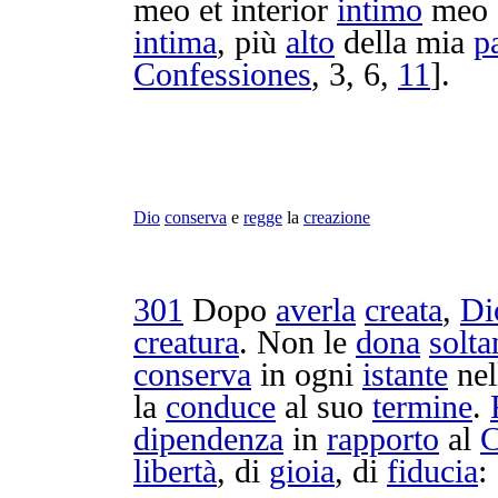
meo et
interior
intimo
meo 
intima
, più
alto
della mia
p
Confessiones
, 3, 6,
11
].
Dio
conserva
e
regge
la
creazione
301
Dopo
averla
creata
,
Di
creatura
. Non le
dona
solta
conserva
in ogni
istante
nel
la
conduce
al suo
termine
.
dipendenza
in
rapporto
al
C
libertà
, di
gioia
, di
fiducia
: