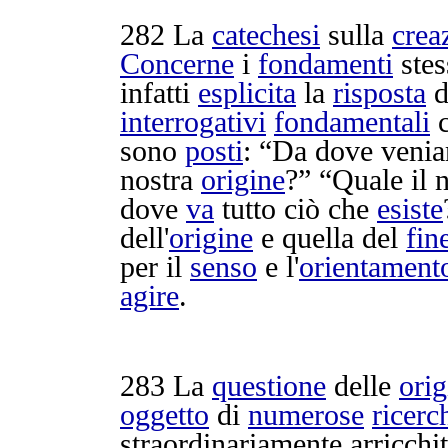
282
La
catechesi
sulla
crea
Concerne
i
fondamenti
stes
infatti
esplicita
la
risposta
d
interrogativi
fondamentali
c
sono
posti
: “Da dove ven
nostra
origine
?” “Quale il 
dove
va
tutto ciò che
esiste
dell'
origine
e quella del
fin
per il
senso
e l'
orientament
agire
.
283
La
questione
delle
orig
oggetto
di
numerose
ricerc
straordinariamente
arricchi