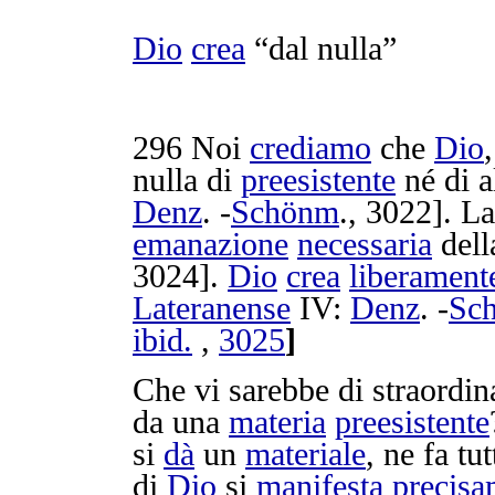
Dio
crea
“dal nulla”
296
Noi
crediamo
che
Dio
nulla di
preesistente
né di 
Denz
. -
Schönm
.,
3022
]. L
emanazione
necessaria
del
3024
].
Dio
crea
liberament
Lateranense
IV:
Denz
. -
Sc
ibid.
,
3025
]
Che vi sarebbe di
straordin
da una
materia
preesistente
si
dà
un
materiale
, ne fa tu
di
Dio
si
manifesta
precisa