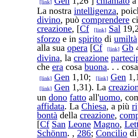
Gen
1,26 ]
chiamato
a
[link]
La nostra
intelligenza
, poi
divino
, può
comprendere
c
creazione
, [
Cf
Sal
19,2
[link]
sforzo
e in
spirito
di
umiltà
alla sua
opera
[
Cf
Gb
4
[link]
divina
, la
creazione
parteci
che
era
cosa
buona
. . . co
Gen
1,10;
Gen
1,
[link]
[link]
Gen
1,31). La
creazio
[link]
un
dono
fatto
all'
uomo
, co
affidata
. La
Chiesa
, a più
r
bontà
della
creazione
,
comp
[
Cf
San
Leone
Magno
,
Let
Schönm
. ,
286
;
Concilio
di