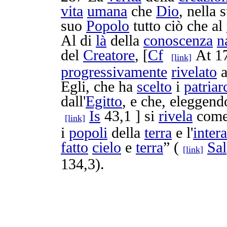
vita
umana
che
Dio
, nella 
suo
Popolo
tutto ciò che al
Al di
là
della
conoscenza
n
del
Creatore
, [
Cf
At 1
[link]
progressivamente
rivelato
Egli, che ha
scelto
i
patriar
dall'
Egitto
, e che,
eleggend
Is
43,1 ] si
rivela
come 
[link]
i
popoli
della
terra
e l'
intera
fatto
cielo
e
terra
” (
Sal
[link]
134,3).