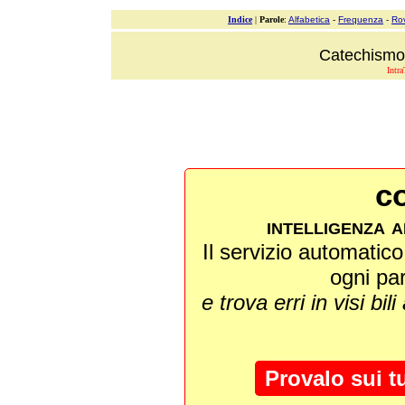
Indice
|
Parole
:
Alfabetica
-
Frequenza
-
Ro
Catechismo 
Intra
co
intelligenza a
Il servizio automatico 
ogni pa
e trova erri in visi bili
Provalo sui t