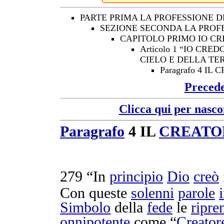
PARTE PRIMA LA PROFESSIONE D
SEZIONE SECONDA LA PROF
CAPITOLO PRIMO IO CR
Articolo 1 “IO CR
CIELO E DELLA TE
Paragrafo 4 IL
Preced
Clicca qui per nasco
Paragrafo
4 IL
CREATO
279
“In
principio
Dio
creò
Con queste
solenni
parole
Simbolo
della
fede
le
ripre
onnipotente
come “
Creator