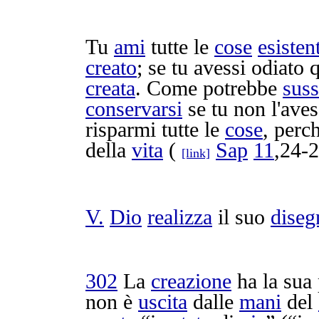
Tu
ami
tutte le
cose
esisten
creato
; se tu avessi
odiato
q
creata
. Come potrebbe
suss
conservarsi
se tu non l'ave
risparmi
tutte le
cose
, perc
della
vita
(
Sap
11
,24-2
[link]
V.
Dio
realizza
il suo
diseg
302
La
creazione
ha la sua
non è
uscita
dalle
mani
del