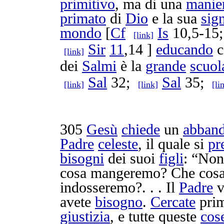
primitivo
, ma di una
manie
primato
di
Dio
e la sua
sig
mondo
[
Cf
Is
10,5-15
[link]
Sir
11
,14 ]
educando
c
[link]
dei
Salmi
è la
grande
scuol
Sal
32;
Sal
35;
[link]
[link]
[li
305
Gesù
chiede
un
abban
Padre
celeste
, il quale si
pr
bisogni
dei suoi
figli
: “No
cosa
mangeremo
? Che cos
indosseremo
?. . . Il
Padre
v
avete
bisogno
.
Cercate
prim
giustizia
, e tutte queste
cos