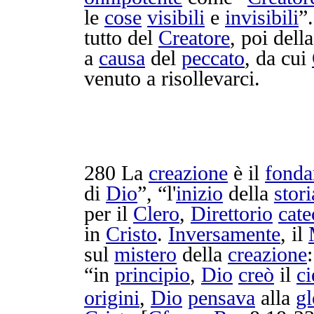
le
cose
visibili
e
invisibili
”
tutto del
Creatore
, poi dell
a
causa
del
peccato
, da cui
venuto a
risollevarci
.
280
La
creazione
è il
fond
di
Dio
”, “l'
inizio
della
stori
per il
Clero
,
Direttorio
cate
in
Cristo
.
Inversamente
, il
sul
mistero
della
creazione
“in
principio
,
Dio
creò
il
ci
origini
,
Dio
pensava
alla
gl