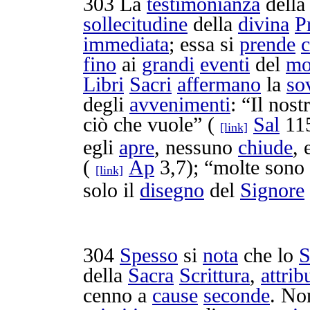
303
La
testimonianza
dell
sollecitudine
della
divina
P
immediata
; essa si
prende
c
fino
ai
grandi
eventi
del
mo
Libri
Sacri
affermano
la
so
degli
avvenimenti
: “Il nost
ciò che vuole” (
Sal
115
[link]
egli
apre
, nessuno
chiude
,
(
Ap
3,7); “molte sono
[link]
solo il
disegno
del
Signore
304
Spesso
si
nota
che lo
S
della
Sacra
Scrittura
,
attrib
cenno
a
cause
seconde
. No