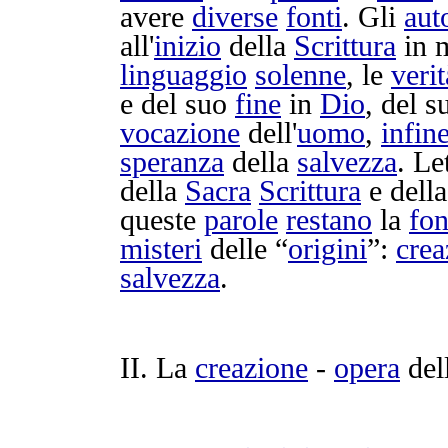
avere
diverse
fonti
. Gli
aut
all'
inizio
della
Scrittura
in 
linguaggio
solenne
, le
verit
e del suo
fine
in
Dio
, del 
vocazione
dell'
uomo
,
infin
speranza
della
salvezza
.
Le
della
Sacra
Scrittura
e dell
queste
parole
restano
la
fon
misteri
delle “
origini
”:
crea
salvezza
.
II. La
creazione
-
opera
del