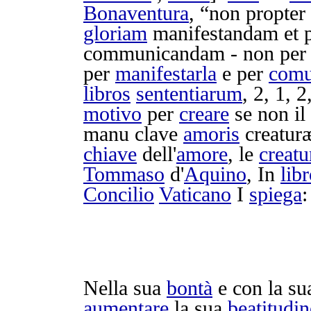
Bonaventura
, “non propter
gloriam
manifestandam
et 
communicandam
- non pe
per
manifestarla
e per
comu
libros
sententiarum
, 2, 1, 2
motivo
per
creare
se non il
manu
clave
amoris
creatur
chiave
dell'
amore
, le
creatu
Tommaso
d'
Aquino
, In
lib
Concilio
Vaticano
I
spiega
:
Nella sua
bontà
e con la s
aumentare
la sua
beatitudin