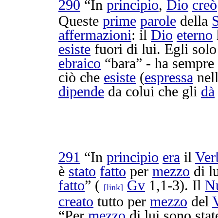
290
“In
principio
,
Dio
creò
Queste
prime
parole
della
S
affermazioni
: il
Dio
eterno
esiste
fuori di lui. Egli sol
ebraico
“
bara
” - ha sempr
ciò che
esiste
(
espressa
nel
dipende
da colui che gli
dà
291
“In
principio
era
il
Ver
è
stato
fatto
per
mezzo
di lu
fatto
” (
Gv
1,1-3). Il
N
[link]
creato
tutto per
mezzo
del
“Per
mezzo
di lui sono sta