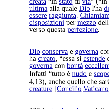
creata
“in
stato
di
via
” (“in
ultima
alla quale
Dio
l'ha
d
essere
raggiunta
.
Chiamia
disposizioni
per
mezzo
dell
verso questa
perfezione
.
Dio
conserva
e
governa
con
ha
creato
, “essa si
estende
governa
con
bontà
eccellen
Infatti “tutto è
nudo
e
scop
4,13), anche quello che sa
creature
[
Concilio
Vaticano