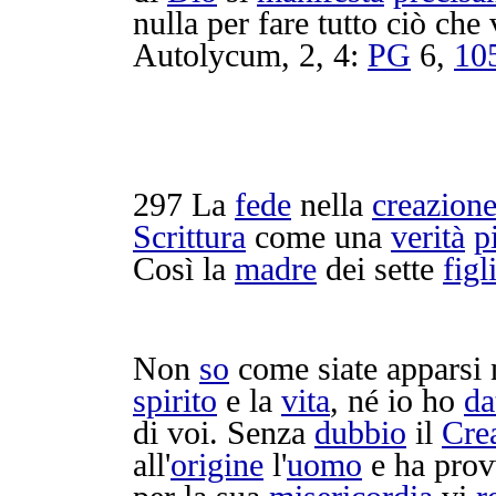
nulla per fare tutto ciò che 
Autolycum
, 2, 4:
PG
6,
10
297
La
fede
nella
creazion
Scrittura
come una
verità
p
Così la
madre
dei sette
figl
Non
so
come siate
apparsi
spirito
e la
vita
, né io ho
da
di voi. Senza
dubbio
il
Cre
all'
origine
l'
uomo
e ha
prov