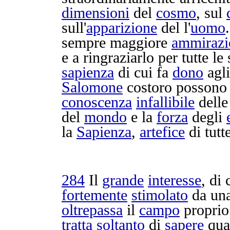
dimensioni
del
cosmo
, sul
sull'
apparizione
del l'
uomo
sempre maggiore
ammirazi
e a
ringraziarlo
per tutte le
sapienza
di cui fa
dono
agl
Salomone
costoro posson
conoscenza
infallibile
dell
del
mondo
e la
forza
degli
la
Sapienza
,
artefice
di tutt
284
Il
grande
interesse
, di
fortemente
stimolato
da un
oltrepassa
il
campo
proprio
tratta
soltanto
di
sapere
qua