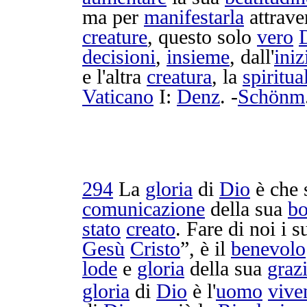
ma per
manifestarla
attrave
creature
, questo solo
vero
decisioni
,
insieme
, dall'
iniz
e l'altra
creatura
, la
spiritua
Vaticano
I:
Denz
. -
Schönm
294
La
gloria
di
Dio
è che 
comunicazione
della sua
bo
stato
creato
. Fare di noi i s
Gesù
Cristo
”, è il
benevolo
lode
e
gloria
della sua
graz
gloria
di
Dio
è l'
uomo
vive