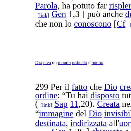
Parola
, ha potuto far
risple
Gen
1,3 ] può anche
d
[link]
che non lo
conoscono
[
Cf
Dio
crea
un
mondo
ordinato
e
buono
299
Per il
fatto
che
Dio
cre
ordine
: “Tu hai
disposto
tu
(
Sap
11
,20).
Creata
ne
[link]
“
immagine
del
Dio
invisibi
destinata
,
indirizzata
all'
uo