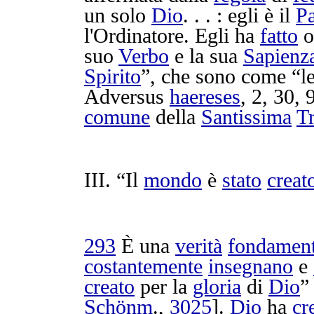
un solo
Dio
. . . : egli è il
P
l'
Ordinatore
. Egli ha
fatto
o
suo
Verbo
e la sua
Sapienz
Spirito
”, che sono come “l
Adversus
haereses
, 2, 30, 
comune
della
Santissima
Tr
III. “Il
mondo
è
stato
creat
293
È una
verità
fondament
costantemente
insegnano
e
creato
per la
gloria
di
Dio
”
Schönm
.,
3025
].
Dio
ha
cr