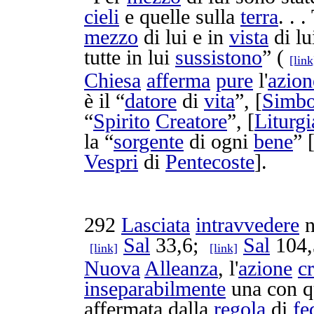
cieli
e quelle sulla
terra
. . 
mezzo
di lui e in
vista
di lu
tutte in lui
sussistono
” (
[link
Chiesa
afferma
pure
l'
azion
è il “
datore
di
vita
”, [
Simbo
“
Spirito
Creatore
”, [
Liturgi
la “
sorgente
di ogni
bene
” 
Vespri
di
Pentecoste
].
292
Lasciata
intravvedere
n
Sal
33,6;
Sal
104
[link]
[link]
Nuova
Alleanza
, l'
azione
cr
inseparabilmente
una con q
affermata
dalla
regola
di
fe