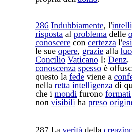
286
Indubbiamente
, l'
intel
risposta
al
problema
delle
o
conoscere
con
certezza
l'
es
le sue
opere
,
grazie
alla
luc
Concilio
Vaticano
I:
Denz
. 
conoscenza
spesso
è
offusc
questo la
fede
viene a
conf
nella
retta
intelligenza
di q
che i
mondi
furono
formati
non
visibili
ha
preso
origin
287
La
verità
della
creazio