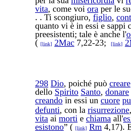
per la sua
misericordia
vi
r
vita
, come voi
ora
per le s
. . Ti
scongiuro
,
figlio
,
con
quanto vi è in essi e
sappi
c
preesistenti
; tale è anche l'
o
(
2Mac
7,22-23;
2
[link]
[link]
298
Dio
, poiché può
creare
dello
Spirito
Santo
,
donare
creando
in essi un
cuore
pu
defunti
, con la
risurrezione
vita
ai
morti
e
chiama
all'
es
esistono
” (
Rm
4,17). 
[link]