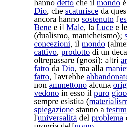
hanno
detto
che il
mondo
è
Dio
, che
scaturisce
da ques
ancora hanno
sostenuto
l'
es
Bene
e il
Male
, la
Luce
e l
(
dualismo
,
manicheismo
);
concezioni
, il
mondo
(alme
cattivo
,
prodotto
di un
dec
oltrepassare
(
gnosi
); altri
a
fatto
da
Dio
, ma alla
manie
fatto
, l'avrebbe
abbandonat
non
ammettono
alcuna
orig
vedono
in esso il
puro
gioc
sempre
esistita
(
materialis
spiegazione
stanno a
testim
l'
universalità
del
problema
propria dell'
uomo
.