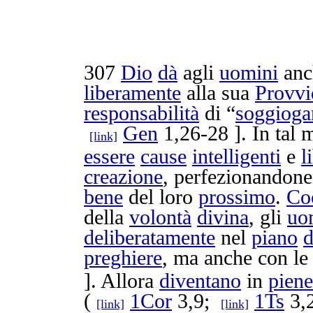
307
Dio
dà
agli
uomini
anc
liberamente
alla sua
Provvi
responsabilità
di “
soggioga
Gen
1,26-28 ]. In tal
[link]
essere
cause
intelligenti
e
l
creazione
,
perfezionandone
bene
del loro
prossimo
.
Co
della
volontà
divina
, gli
uo
deliberatamente
nel
piano
d
preghiere
, ma anche con le
]. Allora
diventano
in
pien
(
1Cor
3,9;
1Ts
3,2
[link]
[link]