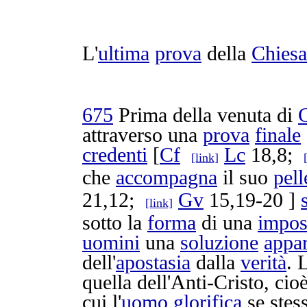
L'
ultima
prova
della
Chiesa
675
Prima della venuta di
C
attraverso una
prova
finale
credenti
[
Cf
Lc
18,8;
[link]
che
accompagna
il suo
pell
21,12;
Gv
15,19-20 ]
[link]
sotto la
forma
di una
impos
uomini
una
soluzione
appa
dell'
apostasia
dalla
verità
. 
quella dell'
Anti-Cristo
, cio
cui l'
uomo
glorifica
se stes