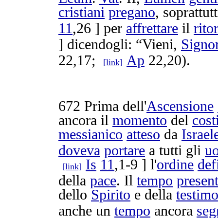
cristiani
pregano
, soprattutt
11
,26 ] per
affrettare
il
rito
]
dicendogli
: “Vieni,
Signo
22,17;
Ap
22,20).
[link]
672
Prima dell'
Ascensione
ancora il
momento
del
cost
messianico
atteso
da
Israel
doveva
portare
a tutti gli
u
Is
11
,1-9 ] l'
ordine
def
[link]
della
pace
. Il
tempo
presen
dello
Spirito
e della
testim
anche un
tempo
ancora
seg