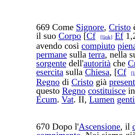
669
Come
Signore
,
Cristo
è
il suo
Corpo
[
Cf
Ef
1,
[link]
avendo così
compiuto
pien
permane
sulla
terra
, nella 
sorgente
dell'
autorità
che
C
esercita
sulla
Chiesa
, [
Cf
[
Regno
di
Cristo
già
presen
questo
Regno
costituisce
i
Ecum
.
Vat
. II,
Lumen
gent
670
Dopo l'
Ascensione
, il