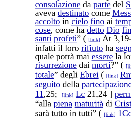
consolazione
da
parte
del
S
aveva
destinato
come
Mess
accolto
in
cielo
fino
ai
temp
cose
, come ha
detto
Dio
fi
santi
profeti
” (
At 3,19
[link]
infatti il loro
rifiuto
ha
segn
quale potrà mai
essere
la l
risurrezione
dai
morti
?” (
[l
totale
” degli
Ebrei
(
R
[link]
seguito
della
partecipazion
11
,25;
Lc
21,24 ]
perm
[link]
“alla
piena
maturità
di
Cris
sarà tutto in tutti” (
1Co
[link]