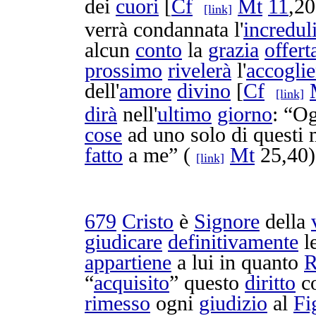
dei
cuori
[
Cf
Mt
11
,2
[link]
verrà
condannata
l'
incredul
alcun
conto
la
grazia
offert
prossimo
rivelerà
l'
accogli
dell'
amore
divino
[
Cf
[link]
dirà
nell'
ultimo
giorno
: “O
cose
ad uno solo di questi 
fatto
a me” (
Mt
25,40)
[link]
679
Cristo
è
Signore
della
giudicare
definitivamente
l
appartiene
a lui in quanto
R
“
acquisito
” questo
diritto
co
rimesso
ogni
giudizio
al
Fi