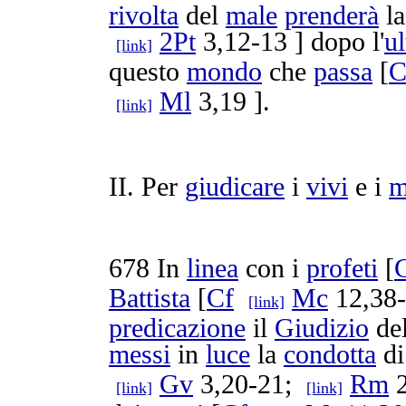
rivolta
del
male
prenderà
l
2Pt
3,12-13 ] dopo l'
u
[link]
questo
mondo
che
passa
[
C
Ml
3,19 ].
[link]
II. Per
giudicare
i
vivi
e i
m
678
In
linea
con i
profeti
[
Battista
[
Cf
Mc
12,38-
[link]
predicazione
il
Giudizio
del
messi
in
luce
la
condotta
di
Gv
3,20-21;
Rm
2
[link]
[link]