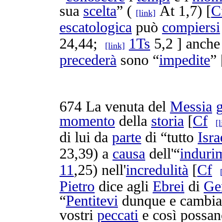
sua
scelta
” (
At 1,7) [
C
[link]
escatologica
può
compiersi
24,44;
1Ts
5,2 ] anche 
[link]
precederà
sono “
impedite
” 
674
La venuta del
Messia
momento
della
storia
[
Cf
[
di lui da
parte
di “tutto
Isra
23,39) a
causa
dell'“
induri
11
,25) nell'
incredulità
[
Cf
Pietro
dice agli
Ebrei
di
Ge
“
Pentitevi
dunque e
cambia
vostri
peccati
e così possa