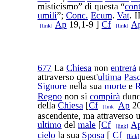
misticismo
” di questa “
cont
umili
”;
Conc.
Ecum
.
Vat
. I
Ap
19,1-9 ]
Cf
A
[link]
[link]
677
La
Chiesa
non
entrerà
attraverso quest'
ultima
Pas
Signore
nella sua
morte
e
R
Regno
non si
compirà
dunq
della
Chiesa
[
Cf
Ap
20
[link]
ascendente
, ma attraverso
ultimo
del
male
[
Cf
A
[link]
cielo
la sua
Sposa
[
Cf
[link]