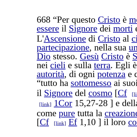
668
“Per questo
Cristo
è
m
essere
il
Signore
dei
morti
L'
Ascensione
di
Cristo
al
c
partecipazione
, nella sua
u
Dio
stesso.
Gesù
Cristo
è
S
nei
cieli
e sulla
terra
. Egli 
autorità
, di ogni
potenza
e
“tutto ha
sottomesso
ai suo
il
Signore
del
cosmo
[
Cf
[l
1Cor
15,27-28 ] e del
[link]
come
pure
tutta la
creazion
[
Cf
Ef
1,10 ] il loro
c
[link]