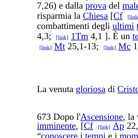
7,26) e dalla
prova
del
mal
risparmia
la
Chiesa
[
Cf
[link
combattimenti
degli
ultimi
4,3;
1Tm
4,1 ]. È un
t
[link]
Mt
25,1-13;
Mc
1
[link]
[link]
La venuta
gloriosa
di
Crist
673
Dopo l'
Ascensione
, la
imminente
, [
Cf
Ap
22,
[link]
“
conoscere
i
tempi
e i
mome