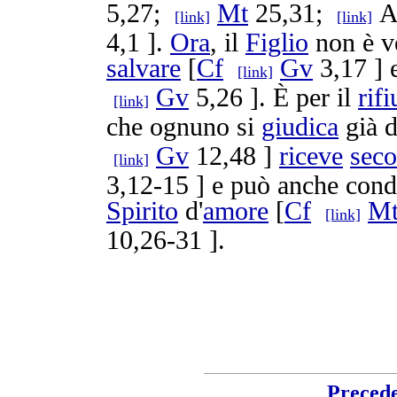
5,27;
Mt
25,31;
A
[link]
[link]
4,1 ].
Ora
, il
Figlio
non è v
salvare
[
Cf
Gv
3,17 ] 
[link]
Gv
5,26 ]. È per il
rifi
[link]
che ognuno si
giudica
già d
Gv
12,48 ]
riceve
sec
[link]
3,12-15 ] e può anche
cond
Spirito
d'
amore
[
Cf
M
[link]
10,26-31 ].
Preced