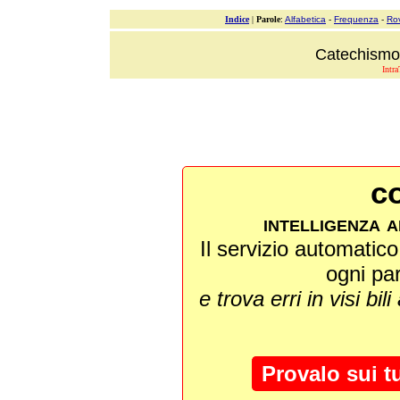
Indice
|
Parole
:
Alfabetica
-
Frequenza
-
Ro
Catechismo 
Intra
co
intelligenza a
Il servizio automatico 
ogni pa
e trova erri in visi bili
Provalo sui t