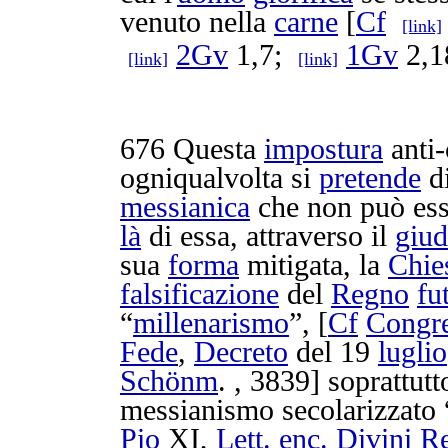
venuto nella
carne
[
Cf
[link]
2Gv
1,7;
1Gv
2,
[link]
[link]
676
Questa
impostura
anti-
ogniqualvolta
si
pretende
d
messianica
che non può es
là
di essa, attraverso il
giud
sua
forma
mitigata
, la
Chie
falsificazione
del
Regno
fu
“
millenarismo
”, [
Cf
Congr
Fede
,
Decreto
del 19
luglio
Schönm
. ,
3839
] soprattutt
messianismo
secolarizzato
Pio
XI,
Lett.
enc.
Divini
Re