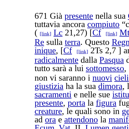
671
Già
presente
nella sua
tuttavia ancora
compiuto
“
(
Lc
21,27) [
Cf
M
[link]
[link]
Re
sulla
terra
. Questo
Reg
inique
, [
Cf
2Ts 2,7 ] a
[link]
radicalmente
dalla
Pasqua
tutto sarà a lui
sottomesso
,
non vi saranno i
nuovi
cieli
giustizia
ha la sua
dimora
, 
sacramenti
e nelle sue
istit
presente
,
porta
la
figura
fu
creature
, le quali sono in
g
ad
ora
e
attendono
la
manif
Ecum
.
Vat
. II,
Lumen
gent