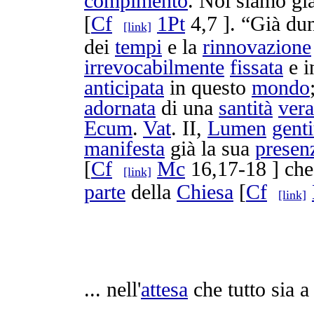
compimento
. Noi siamo già
[
Cf
1Pt
4,7 ]. “Già du
[link]
dei
tempi
e la
rinnovazione
irrevocabilmente
fissata
e i
anticipata
in questo
mondo
adornata
di una
santità
vera
Ecum
.
Vat
. II,
Lumen
gent
manifesta
già la sua
presen
[
Cf
Mc
16,17-18 ] ch
[link]
parte
della
Chiesa
[
Cf
[link]
... nell'
attesa
che tutto sia a