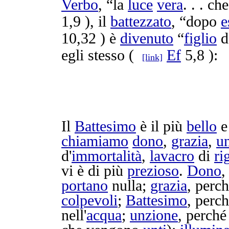
Verbo
, “la
luce
vera
. . . ch
1,9 ), il
battezzato
, “dopo
e
10,32 ) è
divenuto
“
figlio
d
egli stesso (
Ef
5,8 ):
[link]
Il
Battesimo
è il più
bello
chiamiamo
dono
,
grazia
,
u
d'
immortalità
,
lavacro
di
ri
vi è di più
prezioso
.
Dono
,
portano
nulla;
grazia
, perc
colpevoli
;
Battesimo
, perch
nell'
acqua
;
unzione
, perché