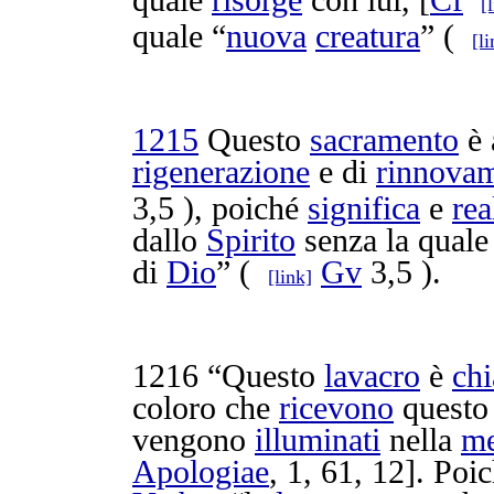
quale
risorge
con lui, [
Cf
[
quale “
nuova
creatura
” (
[li
1215
Questo
sacramento
è 
rigenerazione
e di
rinnova
3,5 ), poiché
significa
e
rea
dallo
Spirito
senza la qual
di
Dio
” (
Gv
3,5 ).
[link]
1216
“Questo
lavacro
è
ch
coloro che
ricevono
quest
vengono
illuminati
nella
me
Apologiae
, 1, 61, 12]. Poi