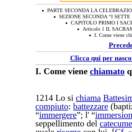
PARTE SECONDA LA CELEBRAZIO
SEZIONE SECONDA “I SETTE
CAPITOLO PRIMO I SAC
Articolo 1 IL SAC
I. Come viene ch
Preced
Clicca qui per nasco
I.
Come viene
chiamato
q
1214
Lo si
chiama
Battesi
compiuto
:
battezzare
(
bapti
“
immergere
”; l' “
immersio
seppellimento
del
catecum