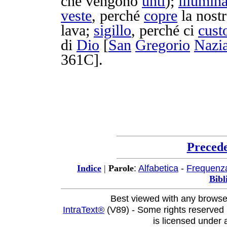
che vengono
unti
);
illumin
veste
, perché
copre
la nost
lava
;
sigillo
, perché ci
cust
di
Dio
[
San
Gregorio
Nazi
361C
].
Preced
:
Alfabetica
-
Frequenz
Indice
|
Parole
Bibl
Best viewed with any browse
IntraText®
(V89) - Some rights reserved
is licensed under