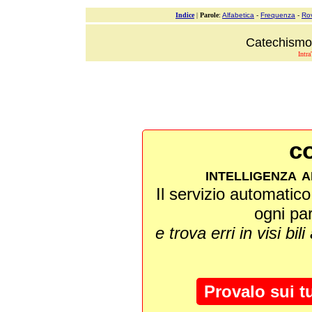
Indice
|
Parole
:
Alfabetica
-
Frequenza
-
Ro
Catechismo 
Intra
co
intelligenza a
Il servizio automatico 
ogni pa
e trova erri in visi bili
Provalo sui t