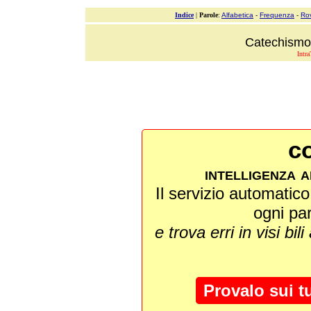
Indice
|
Parole
:
Alfabetica
-
Frequenza
-
Ro
Catechismo 
Intra
co
intelligenza a
Il servizio automatico 
ogni pa
e trova erri in visi bili
Provalo sui t