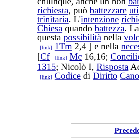
chiunque, anche un non
ba
richiesta
, può
battezzare
ut
trinitaria
. L'
intenzione
richi
Chiesa
quando
battezza
. L
questa
possibilità
nella
vol
1Tm
2,4 ] e nella
nece
[link]
[
Cf
Mc
16,16;
Concili
[link]
1315
;
Nicolò
I,
Risposta
A
Codice
di
Diritto
Cano
[link]
Preced