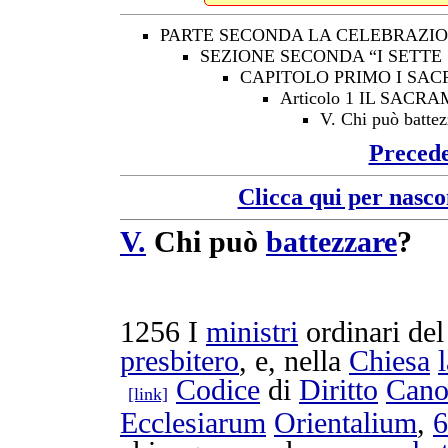
PARTE SECONDA LA CELEBRAZIO
SEZIONE SECONDA “I SETTE
CAPITOLO PRIMO I SAC
Articolo 1 IL SAC
V. Chi può battez
Preced
Clicca qui per nasco
V.
Chi può
battezzare
?
1256
I
ministri
ordinari
de
presbitero
, e, nella
Chiesa
Codice
di
Diritto
Cano
[link]
Ecclesiarum
Orientalium
,
6