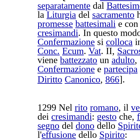
separatamente
dal
Battesim
la
Liturgia
del
sacramento
promesse
battesimali
e con
cresimandi
. In questo mod
Confermazione
si
colloca
i
Conc.
Ecum
.
Vat
. II,
Sacro
viene
battezzato
un
adulto
,
Confermazione
e
partecipa
Diritto
Canonico
,
866
].
1299
Nel
rito
romano
, il
ve
dei
cresimandi
:
gesto
che,
segno
del
dono
dello
Spirit
l'
effusione
dello
Spirito
: