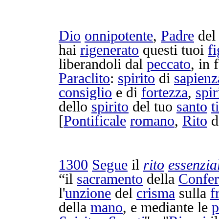
Dio
onnipotente
,
Padre
de
hai
rigenerato
questi tuoi
fi
liberandoli
dal
peccato
, in
Paraclito
:
spirito
di
sapienz
consiglio
e di
fortezza
,
spir
dello
spirito
del tuo
santo
t
[
Pontificale
romano
,
Rito
d
1300
Segue
il
rito
essenzia
“il
sacramento
della
Confe
l'
unzione
del
crisma
sulla
f
della
mano
, e mediante le
p