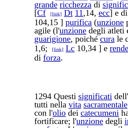
grande
ricchezza
di
signific
[
Cf
Dt
11
,14,
ecc
] e d
[link]
104,15 ]
purifica
(
unzione
p
agile
(l'
unzione
degli
atleti
guarigione
, poiché
cura
le
1,6;
Lc
10,34 ] e
rend
[link]
di
forza
.
1294
Questi
significati
dell
tutti nella
vita
sacramentale
con l'
olio
dei
catecumeni
ha
fortificare
; l'
unzione
degli