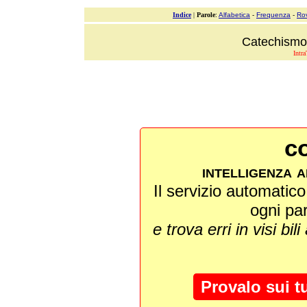
Indice
|
Parole
:
Alfabetica
-
Frequenza
-
Ro
Catechismo 
Intra
co
intelligenza a
Il servizio automatico 
ogni pa
e trova erri in visi bili
Provalo sui t