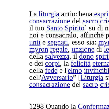
La
liturgia
antiochena
espr
consacrazione
del
sacro
cr
il tuo
Santo
Spirito
] su di 
noi e
consacralo
, affinché 
unti
e
segnati
, esso sia:
my
myron
regale
,
unzione
di
le
della
salvezza
, il
dono
spiri
e dei
corpi
, la
felicità
etern
della
fede
e l'
elmo
invincib
dell'
Avversario
” [
Liturgia
s
consacrazione
del
sacro
cr
1298
Quando la
Confermaz