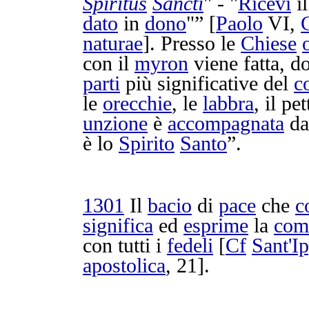
Spiritus
Sancti
" - "
Ricevi
i
dato
in
dono
"” [
Paolo
VI,
naturae
]. Presso le
Chiese
con il
myron
viene fatta, 
parti
più
significative
del
c
le
orecchie
, le
labbra
, il
pet
unzione
è
accompagnata
da
è lo
Spirito
Santo
”.
1301
Il
bacio
di
pace
che
c
significa
ed
esprime
la
com
con tutti i
fedeli
[
Cf
Sant'
Ip
apostolica
, 21].