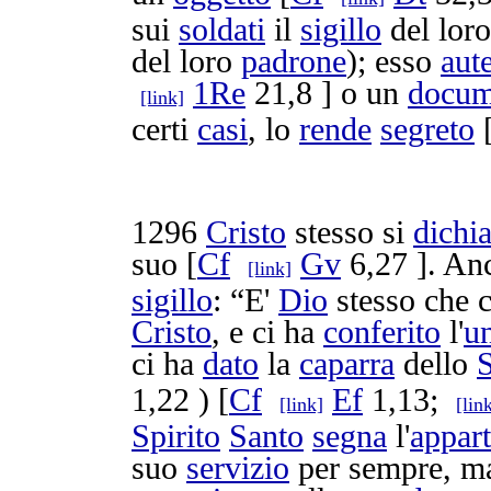
sui
soldati
il
sigillo
del lor
del loro
padrone
); esso
aut
1Re
21,8 ] o un
docum
[link]
certi
casi
, lo
rende
segreto
1296
Cristo
stesso si
dichi
suo [
Cf
Gv
6,27 ]. An
[link]
sigillo
: “E'
Dio
stesso che 
Cristo
, e ci ha
conferito
l'
u
ci ha
dato
la
caparra
dello
S
1,22 ) [
Cf
Ef
1,13;
[link]
[lin
Spirito
Santo
segna
l'
appar
suo
servizio
per sempre, m