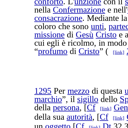
conforto
. L'
unzione
con il
nella
Confermazione
e nell'
consacrazione
. Mediante l
coloro che sono
unti
,
parte
missione
di
Gesù
Cristo
e a
cui egli è
ricolmo
, in modo 
“
profumo
di
Cristo
” (
[link]
1295
Per
mezzo
di questa
marchio
”, il
sigillo
dello
Sp
della
persona
, [
Cf
Gen
[link]
della sua
autorità
, [
Cf
[link]
un
oggetto
[
Cf
Dt
32,3
[link]