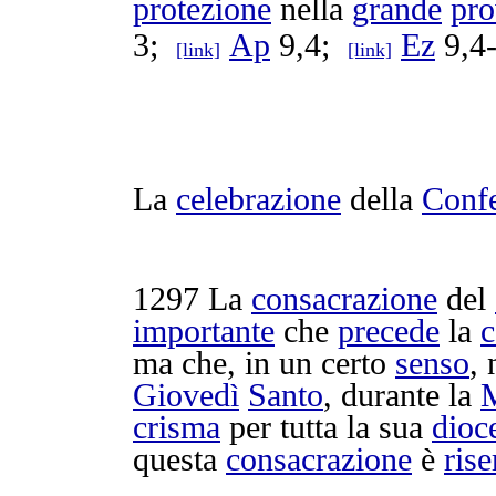
protezione
nella
grande
pro
3;
Ap
9,4;
Ez
9,4-
[link]
[link]
La
celebrazione
della
Conf
1297
La
consacrazione
del
importante
che
precede
la
c
ma che, in un certo
senso
, 
Giovedì
Santo
, durante la
crisma
per tutta la sua
dioc
questa
consacrazione
è
rise