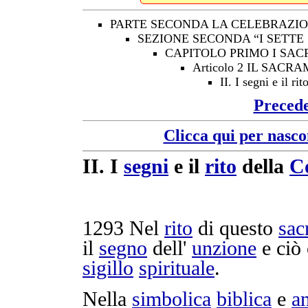
PARTE SECONDA LA CELEBRAZIO
SEZIONE SECONDA “I SETTE
CAPITOLO PRIMO I SAC
Articolo 2 IL SA
II. I segni e il r
Preced
Clicca qui per nasco
II.
I
segni
e il
rito
della
C
1293
Nel
rito
di questo
sac
il
segno
dell'
unzione
e ciò 
sigillo
spirituale
.
Nella
simbolica
biblica
e
an