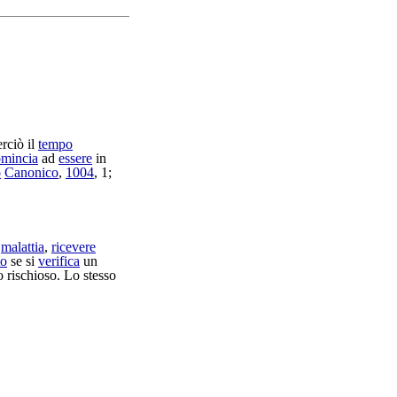
erciò il
tempo
omincia
ad
essere
in
o
Canonico
,
1004
, 1;
malattia
,
ricevere
to
se si
verifica
un
o
rischioso
. Lo stesso