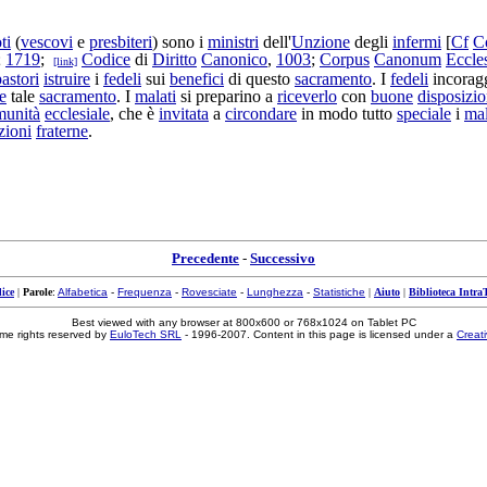
ti
(
vescovi
e
presbiteri
) sono i
ministri
dell'
Unzione
degli
infermi
[
Cf
C
;
1719
;
Codice
di
Diritto
Canonico
,
1003
;
Corpus
Canonum
Eccle
[link]
astori
istruire
i
fedeli
sui
benefici
di questo
sacramento
. I
fedeli
incorag
e
tale
sacramento
. I
malati
si
preparino
a
riceverlo
con
buone
disposizio
munità
ecclesiale
, che è
invitata
a
circondare
in modo tutto
speciale
i
mal
zioni
fraterne
.
Precedente
-
Successivo
ice
|
Parole
:
Alfabetica
-
Frequenza
-
Rovesciate
-
Lunghezza
-
Statistiche
|
Aiuto
|
Biblioteca Intra
Best viewed with any browser at 800x600 or 768x1024 on Tablet PC
me rights reserved by
EuloTech SRL
- 1996-2007. Content in this page is licensed under a
Creat