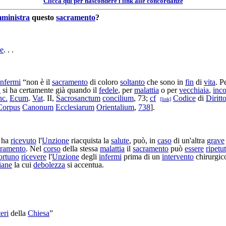
Clicca qui per nascondere i link alle concordanze
ministra
questo
sacramento
?
e
. . .
infermi
“non è il
sacramento
di coloro
soltanto
che sono in
fin
di
vita
. P
a
si ha certamente già quando il
fedele
, per
malattia
o per
vecchiaia
,
inc
c.
Ecum
.
Vat
. II,
Sacrosanctum
concilium
, 73;
cf
Codice
di
Diritt
[link]
Corpus
Canonum
Ecclesiarum
Orientalium
,
738
].
 ha
ricevuto
l'
Unzione
riacquista
la
salute
, può, in
caso
di un'altra
grave
cramento
. Nel
corso
della stessa
malattia
il
sacramento
può
essere
ripetu
ortuno
ricevere
l'
Unzione
degli
infermi
prima di un
intervento
chirurgic
iane
la cui
debolezza
si
accentua
.
eri
della
Chiesa
”