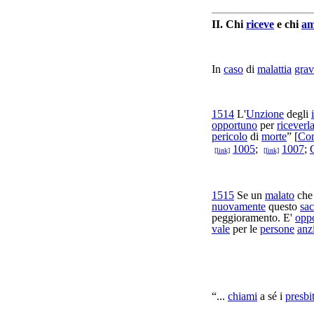
II.
Chi
riceve
e chi
am
In
caso
di
malattia
grav
1514
L'
Unzione
degli
opportuno
per
riceverl
pericolo
di
morte
” [
Con
1005
;
1007
;
[link]
[link]
1515
Se un
malato
che
nuovamente
questo
sa
peggioramento
. E'
opp
vale
per le
persone
anz
“...
chiami
a sé i
presbit