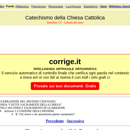
ice
|
Parole
:
Alfabetica
-
Frequenza
-
Rovesciate
-
Lunghezza
-
Statistiche
|
Aiuto
|
Biblioteca Intra
Catechismo della Chiesa Cattolica
IntraText CT - Lettura del testo
corrige.it
intelligenza artificiale ortografica
Il servizio automatico di controllo finale che verifica ogni parola nel contesto
e trova erri in visi bili ai norma li con troll i orto grafi ci
Provalo sui tuoi documenti. Gratis
ELEBRAZIONE DEL MISTERO CRISTIANO
ONDA “I SETTE SACRAMENTI DELLA CHIESA”
TOLO SECONDO I SACRAMENTI DI GUARIGIONE
Articolo 5 L'UNZIONE DEGLI INFERMI
II. Chi riceve e chi amministra questo sacramento?
Precedente
-
Successivo