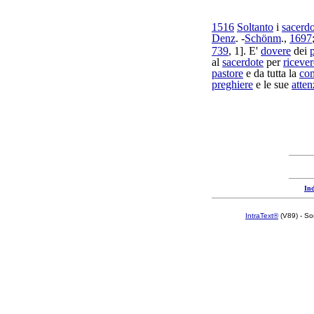
1516
Soltanto
i
sacerdo
Denz
. -
Schönm
.,
1697
739
, 1]. E'
dovere
dei
p
al
sacerdote
per
ricever
pastore
e da tutta la
co
preghiere
e le sue
atten
Ind
IntraText®
(V89) - So