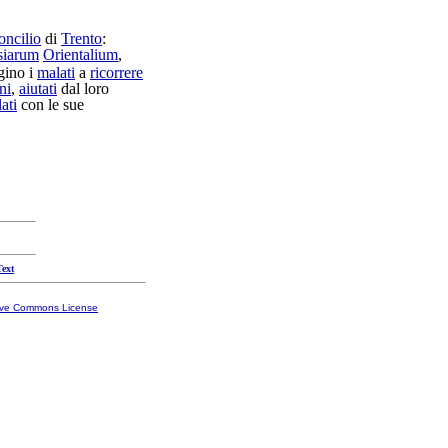
oncilio
di
Trento
:
siarum
Orientalium
,
gino
i
malati
a
ricorrere
ni
,
aiutati
dal loro
ati
con le sue
Text
ive Commons License