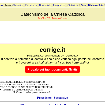
ice
|
Parole
:
Alfabetica
-
Frequenza
-
Rovesciate
-
Lunghezza
-
Statistiche
|
Aiuto
|
Biblioteca Intra
Catechismo della Chiesa Cattolica
IntraText CT - Lettura del testo
corrige.it
intelligenza artificiale ortografica
Il servizio automatico di controllo finale che verifica ogni parola nel contesto
e trova erri in visi bili ai norma li con troll i orto grafi ci
Provalo sui tuoi documenti. Gratis
ELEBRAZIONE DEL MISTERO CRISTIANO
ONDA “I SETTE SACRAMENTI DELLA CHIESA”
TOLO SECONDO I SACRAMENTI DI GUARIGIONE
Articolo 5 L'UNZIONE DEGLI INFERMI
III. Come si celebra questo sacramento?
Precedente
-
Successivo