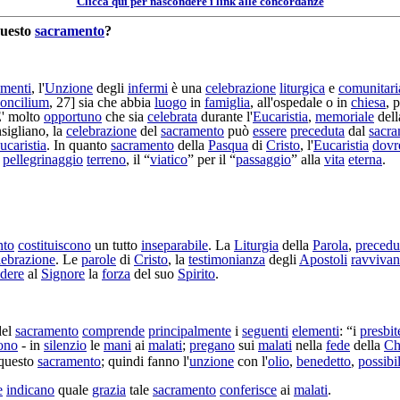
Clicca qui per nascondere i link alle concordanze
uesto
sacramento
?
amenti
, l'
Unzione
degli
infermi
è una
celebrazione
liturgica
e
comunitari
oncilium
, 27] sia che abbia
luogo
in
famiglia
, all'
ospedale
o in
chiesa
, 
E' molto
opportuno
che sia
celebrata
durante l'
Eucaristia
,
memoriale
del
sigliano
, la
celebrazione
del
sacramento
può
essere
preceduta
dal
sacr
ucaristia
. In quanto
sacramento
della
Pasqua
di
Cristo
, l'
Eucaristia
dovr
l
pellegrinaggio
terreno
, il “
viatico
” per il “
passaggio
” alla
vita
eterna
.
nto
costituiscono
un tutto
inseparabile
. La
Liturgia
della
Parola
,
precedu
lebrazione
. Le
parole
di
Cristo
, la
testimonianza
degli
Apostoli
ravviva
edere
al
Signore
la
forza
del suo
Spirito
.
el
sacramento
comprende
principalmente
i
seguenti
elementi
: “i
presbit
ono
- in
silenzio
le
mani
ai
malati
;
pregano
sui
malati
nella
fede
della
Ch
 questo
sacramento
; quindi fanno l'
unzione
con l'
olio
,
benedetto
,
possibi
e
indicano
quale
grazia
tale
sacramento
conferisce
ai
malati
.