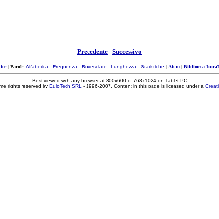
Precedente
-
Successivo
ice
|
Parole
:
Alfabetica
-
Frequenza
-
Rovesciate
-
Lunghezza
-
Statistiche
|
Aiuto
|
Biblioteca Intra
Best viewed with any browser at 800x600 or 768x1024 on Tablet PC
me rights reserved by
EuloTech SRL
- 1996-2007. Content in this page is licensed under a
Creat