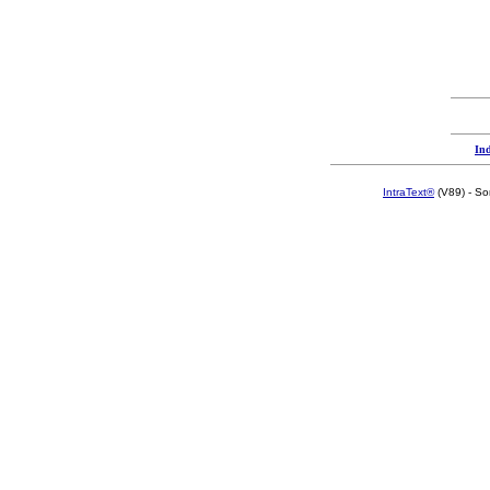
Ind
IntraText®
(V89) - So