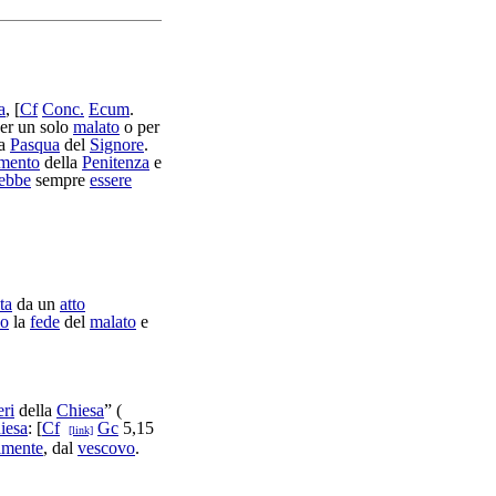
a
, [
Cf
Conc.
Ecum
.
per un solo
malato
o per
la
Pasqua
del
Signore
.
amento
della
Penitenza
e
ebbe
sempre
essere
ta
da un
atto
no
la
fede
del
malato
e
eri
della
Chiesa
” (
iesa
: [
Cf
Gc
5,15
[link]
lmente
, dal
vescovo
.