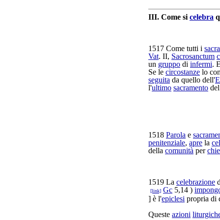
III.
Come si
celebra
q
1517
Come tutti i
sacr
Vat
. II,
Sacrosanctum
c
un
gruppo
di
infermi
. 
Se le
circostanze
lo
con
seguita
da quello dell'
E
l'
ultimo
sacramento
de
1518
Parola
e
sacrame
penitenziale
,
apre
la
ce
della
comunità
per
chi
1519
La
celebrazione
d
Gc
5,14 )
impong
[link]
] è l'
epiclesi
propria di
Queste
azioni
liturgich