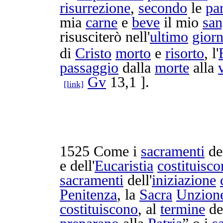
risurrezione
,
secondo
le
pa
mia
carne
e
beve
il mio
sa
risusciterò
nell'
ultimo
gior
di
Cristo
morto
e
risorto
, l'
passaggio
dalla
morte
alla
Gv
13,1 ].
[link]
1525
Come i
sacramenti
de
e dell'
Eucaristia
costituisc
sacramenti
dell'
iniziazione
Penitenza
, la
Sacra
Unzion
costituiscono
, al
termine
de