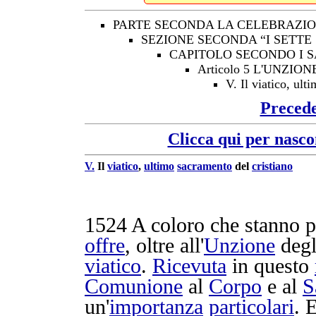
PARTE SECONDA LA CELEBRAZIO
SEZIONE SECONDA “I SETTE
CAPITOLO SECONDO I 
Articolo 5 L'UNZIO
V. Il viatico, ult
Preced
Clicca qui per nasco
V.
Il
viatico
,
ultimo
sacramento
del
cristiano
1524
A coloro che stanno 
offre
, oltre all'
Unzione
deg
viatico
.
Ricevuta
in questo
Comunione
al
Corpo
e al
S
un'
importanza
particolari
. 