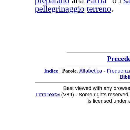
preparano
alla
Patria
” o i
s
pellegrinaggio
terreno
.
Preced
:
Alfabetica
-
Frequenz
Indice
|
Parole
Bibl
Best viewed with any browse
IntraText®
(V89) - Some rights reserved
is licensed under