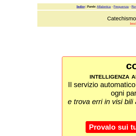
Indice
|
Parole
:
Alfabetica
-
Frequenza
-
Ro
Catechismo 
Intra
co
intelligenza a
Il servizio automatico 
ogni pa
e trova erri in visi bili
Provalo sui t