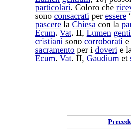
particolari
. Coloro che
ric
sono
consacrati
per
essere
pascere
la
Chiesa
con la
pa
Ecum
.
Vat
. II,
Lumen
gent
cristiani
sono
corroborati
e
sacramento
per i
doveri
e l
Ecum
.
Vat
. II,
Gaudium
et
Preced