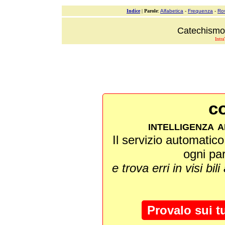
Indice
|
Parole
:
Alfabetica
-
Frequenza
-
Ro
Catechismo 
Intra
co
intelligenza a
Il servizio automatico 
ogni pa
e trova erri in visi bili
Provalo sui t