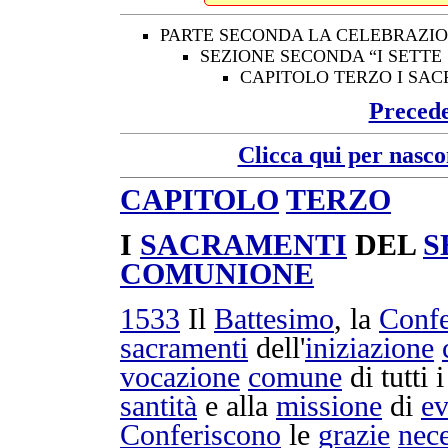
PARTE SECONDA LA CELEBRAZIO
SEZIONE SECONDA “I SETTE
CAPITOLO TERZO I SA
Preced
Clicca qui per nasco
CAPITOLO
TERZO
I
SACRAMENTI
DEL
S
COMUNIONE
1533
Il
Battesimo
, la
Conf
sacramenti
dell'
iniziazione
vocazione
comune
di tutti 
santità
e alla
missione
di
ev
Conferiscono
le
grazie
nece