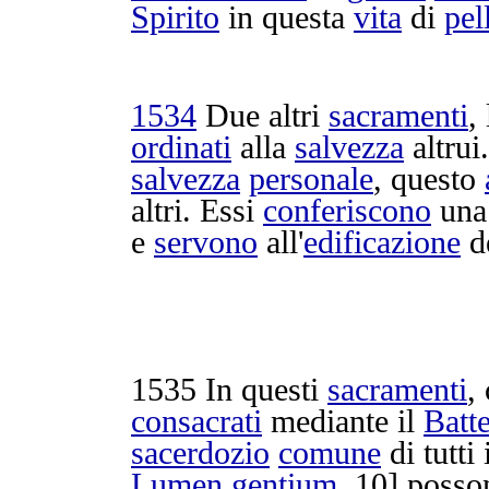
Spirito
in questa
vita
di
pel
1534
Due altri
sacramenti
, 
ordinati
alla
salvezza
altrui
salvezza
personale
, questo
altri. Essi
conferiscono
un
e
servono
all'
edificazione
d
1535
In questi
sacramenti
,
consacrati
mediante il
Batt
sacerdozio
comune
di tutti 
Lumen
gentium
, 10] poss