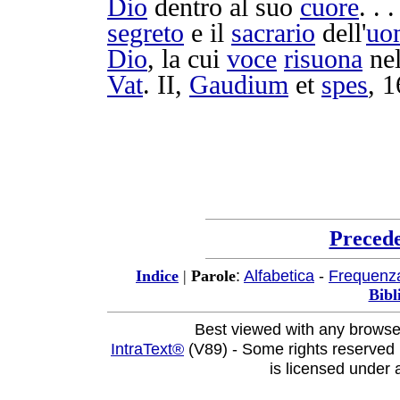
Dio
dentro al suo
cuore
. . 
segreto
e il
sacrario
dell'
uo
Dio
, la cui
voce
risuona
nel
Vat
. II,
Gaudium
et
spes
, 1
Preced
:
Alfabetica
-
Frequenz
Indice
|
Parole
Bibl
Best viewed with any browse
IntraText®
(V89) - Some rights reserved
is licensed under