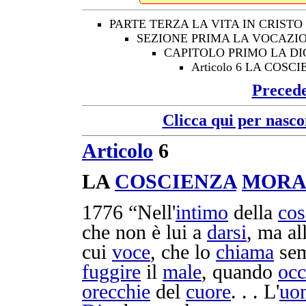
PARTE TERZA LA VITA IN CRISTO
SEZIONE PRIMA LA VOCAZIO
CAPITOLO PRIMO LA D
Articolo 6 LA COS
Preced
Clicca qui per nasco
Articolo
6
LA
COSCIENZA
MORA
1776
“Nell'
intimo
della
cos
che non è lui a
darsi
, ma al
cui
voce
, che lo
chiama
sem
fuggire
il
male
, quando
occ
orecchie
del
cuore
. . . L'
uo