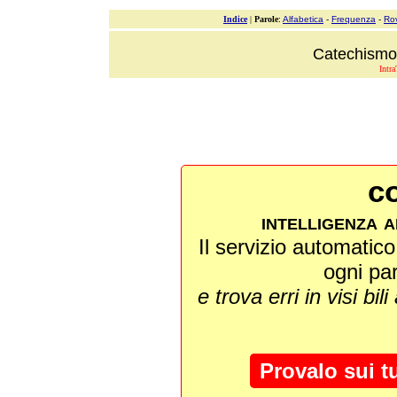
Indice
|
Parole
:
Alfabetica
-
Frequenza
-
Ro
Catechismo 
Intra
co
intelligenza a
Il servizio automatico 
ogni pa
e trova erri in visi bili
Provalo sui t