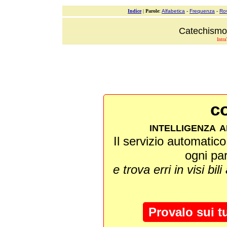
Indice
|
Parole
:
Alfabetica
-
Frequenza
-
Ro
Catechismo 
Intra
co
intelligenza a
Il servizio automatico 
ogni pa
e trova erri in visi bili
Provalo sui t