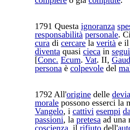
compiere
o già
compiute
.
1791
Questa
ignoranza
spe
responsabilità
personale
. C
cura
di
cercare
la
verità
e i
diventa
quasi
cieca
in
segui
[
Conc.
Ecum
.
Vat
. II,
Gau
persona
è
colpevole
del
ma
1792
All'
origine
delle
devia
morale
possono esserci la
Vangelo
, i
cattivi
esempi
da
passioni
, la
pretesa
ad una
coscienza
, il
rifiuto
dell'
aut