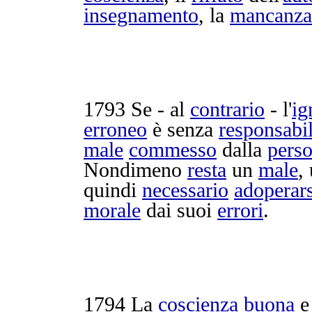
insegnamento
, la
mancanza
1793
Se - al
contrario
- l'
ig
erroneo
è senza
responsabil
male
commesso
dalla
pers
Nondimeno
resta
un
male
,
quindi
necessario
adoperars
morale
dai suoi
errori
.
1794
La
coscienza
buona