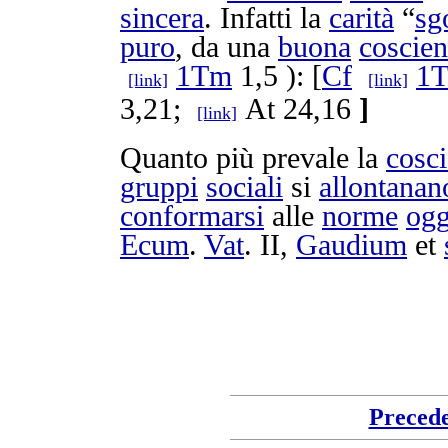
sincera
. Infatti la
carità
“
sg
puro
, da una
buona
coscie
1Tm
1,5 ): [
Cf
1
[link]
[link]
3,21;
At 24,16
]
[link]
Quanto più
prevale
la
cosc
gruppi
sociali
si
allontanan
conformarsi
alle
norme
ogg
Ecum
.
Vat
. II,
Gaudium
et
Preced