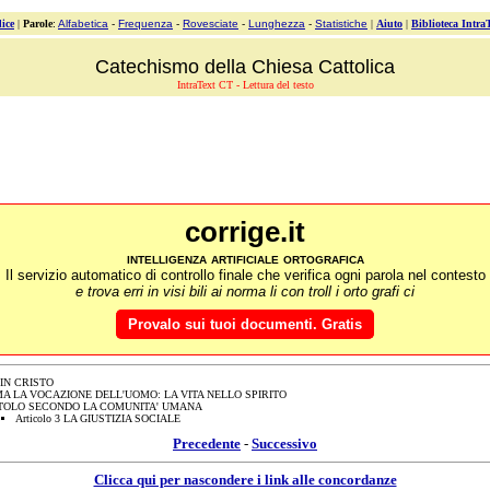
ice
|
Parole
:
Alfabetica
-
Frequenza
-
Rovesciate
-
Lunghezza
-
Statistiche
|
Aiuto
|
Biblioteca Intra
Catechismo della Chiesa Cattolica
IntraText CT - Lettura del testo
corrige.it
intelligenza artificiale ortografica
Il servizio automatico di controllo finale che verifica ogni parola nel contesto
e trova erri in visi bili ai norma li con troll i orto grafi ci
Provalo sui tuoi documenti. Gratis
 IN CRISTO
MA LA VOCAZIONE DELL'UOMO: LA VITA NELLO SPIRITO
TOLO SECONDO LA COMUNITA' UMANA
Articolo 3 LA GIUSTIZIA SOCIALE
Precedente
-
Successivo
Clicca qui per nascondere i link alle concordanze