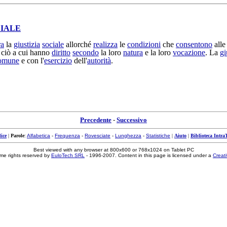
IALE
ra
la
giustizia
sociale
allorché
realizza
le
condizioni
che
consentono
all
ciò a cui hanno
diritto
secondo
la loro
natura
e la loro
vocazione
. La
gi
omune
e con l'
esercizio
dell'
autorità
.
Precedente
-
Successivo
ice
|
Parole
:
Alfabetica
-
Frequenza
-
Rovesciate
-
Lunghezza
-
Statistiche
|
Aiuto
|
Biblioteca Intra
Best viewed with any browser at 800x600 or 768x1024 on Tablet PC
me rights reserved by
EuloTech SRL
- 1996-2007. Content in this page is licensed under a
Creat