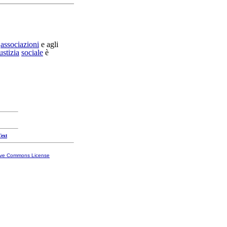
e
associazioni
e agli
ustizia
sociale
è
Text
ive Commons License