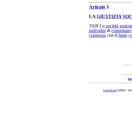
Articolo
3
LA
GIUSTIZIA
SOC
1928
La
società
assicu
individui
di
conseguire
connessa
con il
bene
c
Ind
IntraText®
(V89) - So