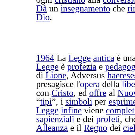
Dà
un
insegnamento
che
r
Dio
.
1964
La
Legge
antica
è un
Legge
è
profezia
e
pedagog
di
Lione
, Adversus
haerese
presagisce
l'
opera
della
lib
con
Cristo
, ed
offre
al
Nuo
“
tipi
”, i
simboli
per
esprim
Legge
infine
viene
complet
sapienziali
e dei
profeti
, ch
Alleanza
e il
Regno
dei
ciel