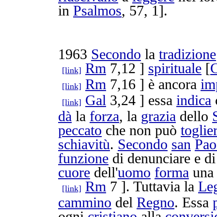
in
Psalmos
, 57, 1].
1963
Secondo
la
tradizione
Rm
7,12 ]
spirituale
[
[link]
Rm
7,16 ] è ancora
im
[link]
Gal
3,24 ] essa
indica
[link]
dà
la
forza
, la
grazia
dello
peccato
che non può
toglie
schiavitù
.
Secondo
san
Pao
funzione
di
denunciare
e d
cuore
dell'
uomo
forma
una 
Rm
7 ]. Tuttavia la
Le
[link]
cammino
del
Regno
. Essa
ogni
cristiano
alla
conversi