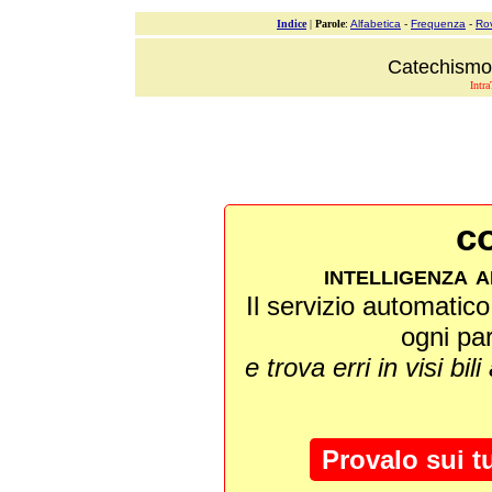
Indice
|
Parole
:
Alfabetica
-
Frequenza
-
Ro
Catechismo 
Intra
co
intelligenza a
Il servizio automatico 
ogni pa
e trova erri in visi bili
Provalo sui t