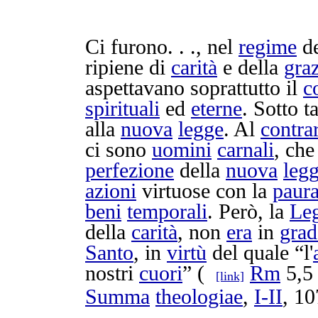
Ci furono. . ., nel
regime
de
ripiene
di
carità
e della
graz
aspettavano
soprattutto il
c
spirituali
ed
eterne
. Sotto t
alla
nuova
legge
. Al
contra
ci sono
uomini
carnali
, ch
perfezione
della
nuova
leg
azioni
virtuose
con la
paur
beni
temporali
. Però, la
Le
della
carità
, non
era
in
gra
Santo
, in
virtù
del quale “l'
nostri
cuori
” (
Rm
5,5 
[link]
Summa
theologiae
,
I-II
, 10