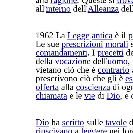
alla
ragione
. Queste si
trov
all'
interno
dell'
Alleanza
del
1962
La
Legge
antica
è il
p
Le sue
prescrizioni
morali
comandamenti
. I
precetti
d
della
vocazione
dell'
uomo
,
vietano
ciò che è
contrario
a
prescrivono
ciò che gli è
es
offerta
alla
coscienza
di og
chiamata
e le
vie
di
Dio
, e
Dio
ha
scritto
sulle
tavole
d
riuscivano
a
leggere
nei lo