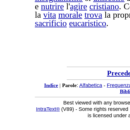
e
nutrire
l'
agire
cristiano
. C
la
vita
morale
trova
la prop
sacrificio
eucaristico
.
Preced
:
Alfabetica
-
Frequenz
Indice
|
Parole
Bibl
Best viewed with any browse
IntraText®
(V89) - Some rights reserved
is licensed under