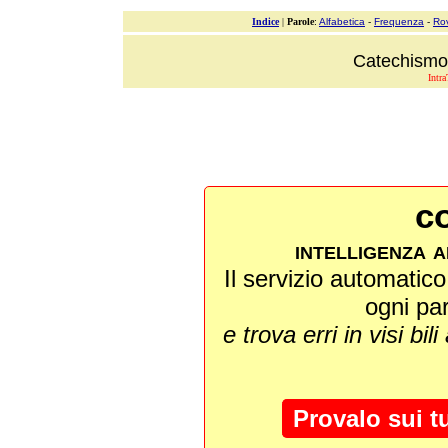
Indice
|
Parole
:
Alfabetica
-
Frequenza
-
Ro
Catechismo 
Intra
co
intelligenza a
Il servizio automatico 
ogni pa
e trova erri in visi bili
Provalo sui t