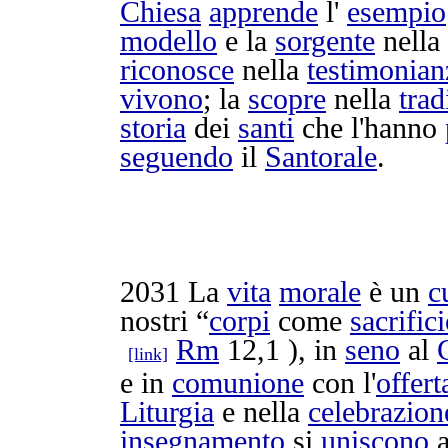
Chiesa
apprende
l'
esempio
modello
e la
sorgente
nella
riconosce
nella
testimonian
vivono
; la
scopre
nella
trad
storia
dei
santi
che l'hanno
seguendo
il
Santorale
.
2031
La
vita
morale
è un
c
nostri “
corpi
come
sacrific
Rm
12,1 ), in
seno
al
[link]
e in
comunione
con l'
offert
Liturgia
e nella
celebrazion
insegnamento
si
uniscono
a