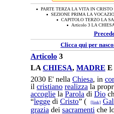
PARTE TERZA LA VITA IN CRISTO
SEZIONE PRIMA LA VOCAZIO
CAPITOLO TERZO LA SA
Articolo 3 LA CHI
Preced
Clicca qui per nasco
Articolo
3
LA
CHIESA
,
MADRE
2030
E' nella
Chiesa
, in
co
il
cristiano
realizza
la prop
accoglie
la
Parola
di
Dio
c
“
legge
di
Cristo
” (
Gal
[link]
grazia
dei
sacramenti
che l