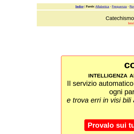
Indice
|
Parole
:
Alfabetica
-
Frequenza
-
Ro
Catechismo 
Intra
co
intelligenza a
Il servizio automatico 
ogni pa
e trova erri in visi bili
Provalo sui t