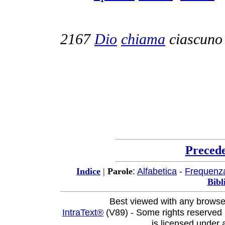
2167
Dio
chiama
ciascuno
Preced
:
Alfabetica
-
Frequenz
Indice
|
Parole
Bibl
Best viewed with any browse
IntraText®
(V89) - Some rights reserved
is licensed under