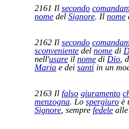
2161
Il
secondo
comandam
nome
del
Signore
. Il
nome
2162
Il
secondo
comandam
sconveniente
del
nome
di
D
nell'
usare
il
nome
di
Dio
, 
Maria
e dei
santi
in un mo
2163
Il
falso
giuramento
c
menzogna
. Lo
spergiuro
è 
Signore
, sempre
fedele
alle