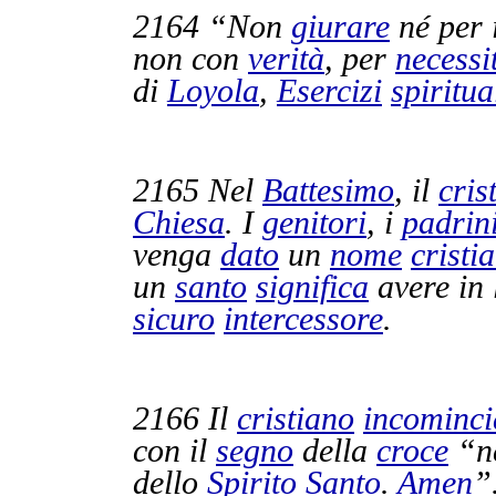
2164
“Non
giurare
né per 
non con
verità
, per
necessi
di
Loyola
,
Esercizi
spiritua
2165
Nel
Battesimo
, il
cris
Chiesa
. I
genitori
, i
padrin
venga
dato
un
nome
cristi
un
santo
significa
avere in 
sicuro
intercessore
.
2166
Il
cristiano
incominci
con il
segno
della
croce
“n
dello
Spirito
Santo
.
Amen
”