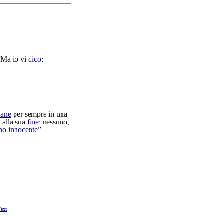
 Ma io vi
dico
:
mane
per sempre in una
o
alla sua
fine
: nessuno,
no
innocente
”
Text