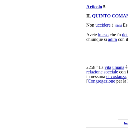
Articolo
5
IL
QUINTO
COMA
Non
uccidere
(
Es 
[link]
Avete
inteso
che fu
det
chiunque si
adira
con i
2258
“La
vita
umana
relazione
speciale
con 
in nessuna
circostanza
[
Congregazione
per la
Ind