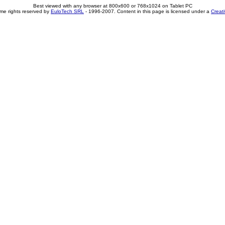
Best viewed with any browser at 800x600 or 768x1024 on Tablet PC
me rights reserved by
EuloTech SRL
- 1996-2007. Content in this page is licensed under a
Creat