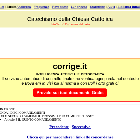
ice
|
Parole
:
Alfabetica
-
Frequenza
-
Rovesciate
-
Lunghezza
-
Statistiche
|
Aiuto
|
Biblioteca Intra
Catechismo della Chiesa Cattolica
IntraText CT - Lettura del testo
corrige.it
intelligenza artificiale ortografica
Il servizio automatico di controllo finale che verifica ogni parola nel contesto
e trova erri in visi bili ai norma li con troll i orto grafi ci
Provalo sui tuoi documenti. Gratis
 IN CRISTO
ONDA I DIECI COMANDAMENTI
TOLO SECONDO “AMERAI IL PROSSIMO TUO COME TE STESSO”
Articolo 5 IL QUINTO COMANDAMENTO
Precedente
-
Successivo
Clicca qui per nascondere i link alle concordanze