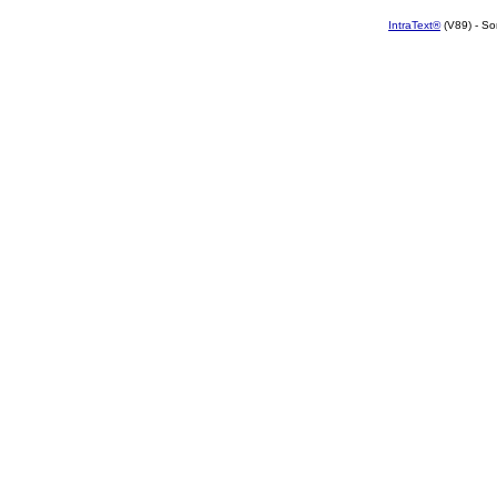
IntraText®
(V89) - So