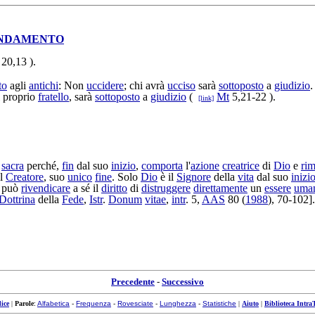
NDAMENTO
20,13 ).
to
agli
antichi
: Non
uccidere
; chi avrà
ucciso
sarà
sottoposto
a
giudizio
.
l proprio
fratello
, sarà
sottoposto
a
giudizio
(
Mt
5,21-22 ).
[link]
è
sacra
perché,
fin
dal suo
inizio
,
comporta
l'
azione
creatrice
di
Dio
e
ri
il
Creatore
, suo
unico
fine
. Solo
Dio
è il
Signore
della
vita
dal suo
inizi
, può
rivendicare
a sé il
diritto
di
distruggere
direttamente
un
essere
uma
Dottrina
della
Fede
,
Istr
.
Donum
vitae
,
intr
. 5,
AAS
80 (
1988
), 70-102].
Precedente
-
Successivo
ice
|
Parole
:
Alfabetica
-
Frequenza
-
Rovesciate
-
Lunghezza
-
Statistiche
|
Aiuto
|
Biblioteca Intra