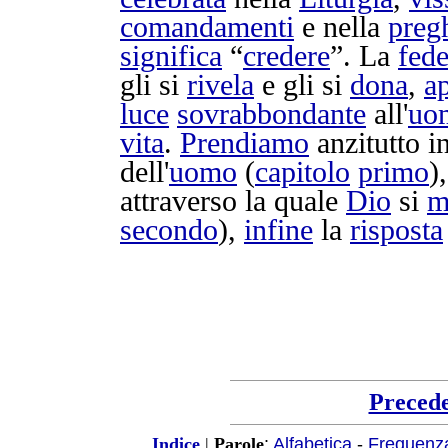
comandamenti
e nella
preg
significa
“
credere
”. La
fed
gli si
rivela
e gli si
dona
,
a
luce
sovrabbondante
all'
uo
vita
.
Prendiamo
anzitutto i
dell'
uomo
(
capitolo
primo
)
attraverso la quale
Dio
si
m
secondo
),
infine
la
risposta
Preced
:
Alfabetica
-
Frequenz
Indice
|
Parole