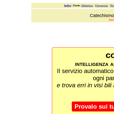
Indice
|
Parole
:
Alfabetica
-
Frequenza
-
Ro
Catechismo 
Intra
co
intelligenza a
Il servizio automatico 
ogni pa
e trova erri in visi bili
Provalo sui t