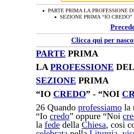
PARTE PRIMA LA PROFESSIONE D
SEZIONE PRIMA “IO CREDO”
Preced
Clicca qui per nasco
PARTE
PRIMA
LA
PROFESSIONE
DE
SEZIONE
PRIMA
“IO
CREDO
” - “NOI
C
26 Quando
professiamo
la 
“Io
credo
” oppure “Noi
cr
la
fede
della
Chiesa
, così 
celebrata
nella
Liturgia
,
vis