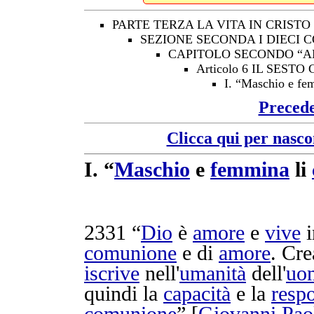
PARTE TERZA LA VITA IN CRISTO
SEZIONE SECONDA I DIECI
CAPITOLO SECONDO “A
Articolo 6 IL SE
I. “Maschio e fem
Preced
Clicca qui per nasco
I.
“
Maschio
e
femmina
li
2331
“
Dio
è
amore
e
vive
i
comunione
e di
amore
.
Cre
iscrive
nell'
umanità
dell'
uo
quindi la
capacità
e la
respo