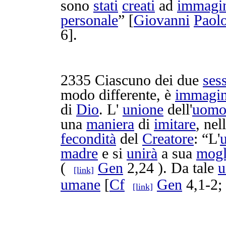
sono
stati
creati
ad
immagi
personale
” [
Giovanni
Paol
6].
2335
Ciascuno dei due
sess
modo
differente
, è
immagi
di
Dio
. L'
unione
dell'
uom
una
maniera
di
imitare
, nel
fecondità
del
Creatore
: “L'
madre
e si
unirà
a sua
mogl
(
Gen
2,24 ). Da tale
u
[link]
umane
[
Cf
Gen
4,1-2
[link]