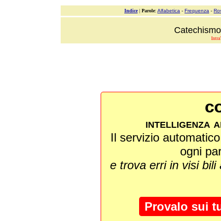
Indice
|
Parole
:
Alfabetica
-
Frequenza
-
Ro
Catechismo 
Intra
co
intelligenza a
Il servizio automatico 
ogni pa
e trova erri in visi bili
Provalo sui t