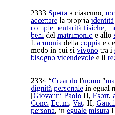
2333
Spetta
a ciascuno,
uo
accettare
la propria
identità
complementarità
fisiche
,
mo
beni
del
matrimonio
e allo
L'
armonia
della
coppia
e de
modo in cui si
vivono
tra i
bisogno
vicendevole
e il
re
2334
“
Creando
l'
uomo
"
ma
dignità
personale
in
egual
m
[
Giovanni
Paolo
II,
Esort
.
Conc.
Ecum
.
Vat
. II,
Gaud
persona
, in
eguale
misura
l'