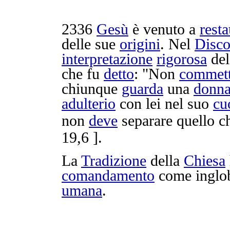
2336
Gesù
è venuto a
resta
delle sue
origini
. Nel
Disco
interpretazione
rigorosa
de
che fu
detto
: "Non
commett
chiunque
guarda
una
donn
adulterio
con lei nel suo
cu
non
deve
separare
quello c
19,6 ].
La
Tradizione
della
Chiesa
comandamento
come
inglo
umana
.