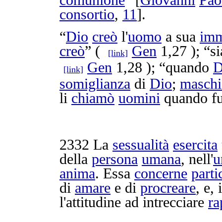
comunione
” [
Giovanni
Pao
consortio
,
11
].
“
Dio
creò
l'
uomo
a sua
imm
creò
” (
Gen
1,27 ); “s
[link]
Gen
1,28 ); “quando
D
[link]
somiglianza
di
Dio
;
maschi
li
chiamò
uomini
quando f
2332
La
sessualità
esercita
della
persona
umana
, nell'
u
anima
. Essa
concerne
parti
di
amare
e di
procreare
, e,
l'
attitudine
ad
intrecciare
ra