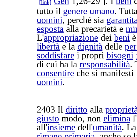
Gen
1,26-29 ]. I
beni
d
[link]
tutto il
genere
umano
. Tutt
uomini
, perché sia
garantit
esposta
alla
precarietà
e
mi
L'
appropriazione
dei
beni
libertà
e la
dignità
delle
per
soddisfare
i propri
bisogni
di cui ha la
responsabilità
.
consentire
che si
manifesti
uomini
.
2403
Il
diritto
alla
propriet
giusto
modo, non
elimina
l'
all'
insieme
dell'
umanità
. L
rimane
primaria
, anche se 