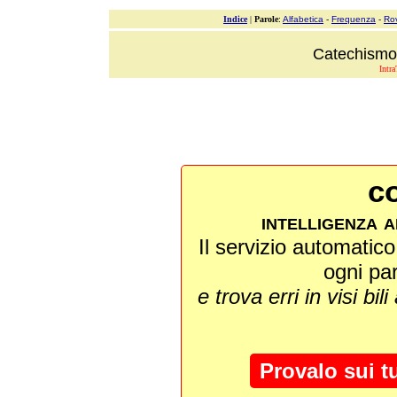
Indice
|
Parole
:
Alfabetica
-
Frequenza
-
Ro
Catechismo 
Intra
co
intelligenza a
Il servizio automatico 
ogni pa
e trova erri in visi bili
Provalo sui t