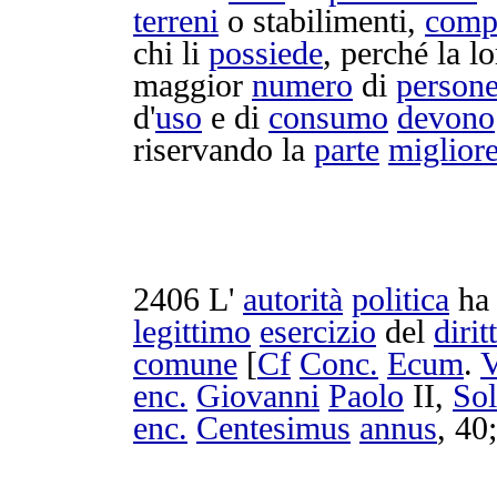
terreni
o
stabilimenti
,
comp
chi li
possiede
, perché la l
maggior
numero
di
person
d'
uso
e di
consumo
devono
riservando
la
parte
miglior
2406
L'
autorità
politica
ha 
legittimo
esercizio
del
dirit
comune
[
Cf
Conc.
Ecum
.
V
enc.
Giovanni
Paolo
II,
Sol
enc.
Centesimus
annus
, 40