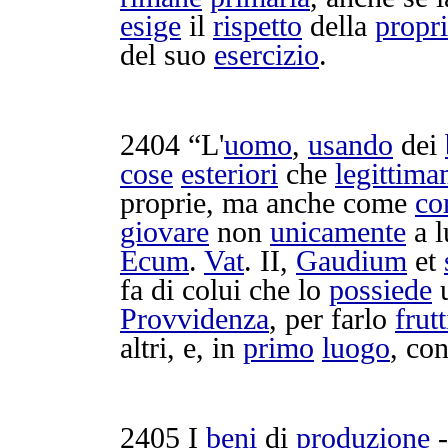
esige
il
rispetto
della
propri
del suo
esercizio
.
2404
“L'
uomo
,
usando
dei
cose
esteriori
che
legittim
proprie, ma anche come
co
giovare
non
unicamente
a l
Ecum
.
Vat
. II,
Gaudium
et
fa di colui che lo
possiede
Provvidenza
, per farlo
frutt
altri, e, in
primo
luogo
, co
2405
I
beni
di
produzione