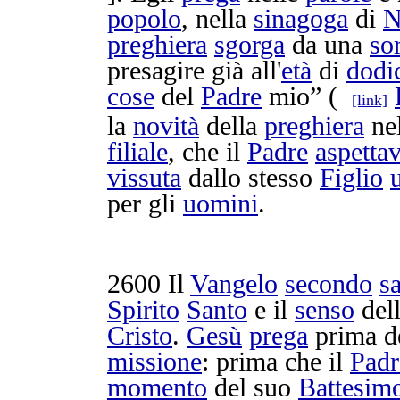
popolo
, nella
sinagoga
di
N
preghiera
sgorga
da una
so
presagire
già all'
età
di
dodi
cose
del
Padre
mio” (
[link]
la
novità
della
preghiera
ne
filiale
, che il
Padre
aspetta
vissuta
dallo stesso
Figlio
per gli
uomini
.
2600
Il
Vangelo
secondo
s
Spirito
Santo
e il
senso
del
Cristo
.
Gesù
prega
prima d
missione
: prima che il
Padr
momento
del suo
Battesim