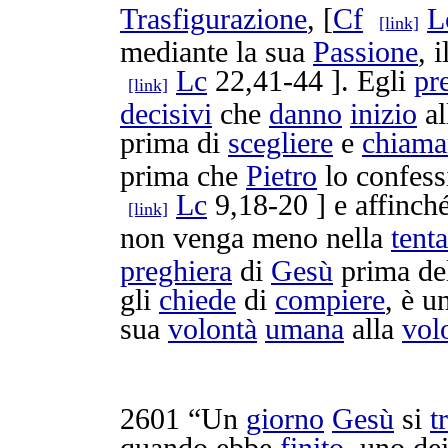
Trasfigurazione
, [
Cf
L
[link]
mediante la sua
Passione
, i
Lc
22,41-44 ]. Egli
pr
[link]
decisivi
che
danno
inizio
al
prima di
scegliere
e
chiama
prima che
Pietro
lo
confess
Lc
9,18-20 ] e affinch
[link]
non venga meno nella
tent
preghiera
di
Gesù
prima de
gli
chiede
di
compiere
, è un
sua
volontà
umana
alla
vol
2601
“Un
giorno
Gesù
si
t