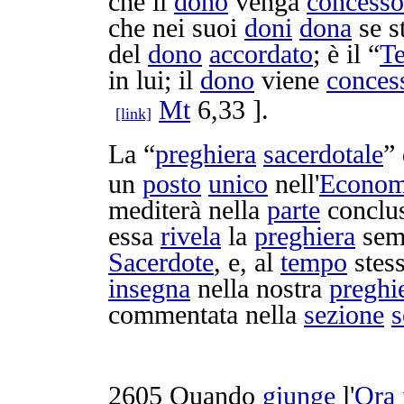
che il
dono
venga
concesso
che nei suoi
doni
dona
se s
del
dono
accordato
; è il “
Te
in lui; il
dono
viene
conces
Mt
6,33 ].
[link]
La “
preghiera
sacerdotale
”
un
posto
unico
nell'
Econom
mediterà
nella
parte
conclu
essa
rivela
la
preghiera
sem
Sacerdote
, e, al
tempo
stes
insegna
nella nostra
preghi
commentata
nella
sezione
s
2605
Quando
giunge
l'
Ora