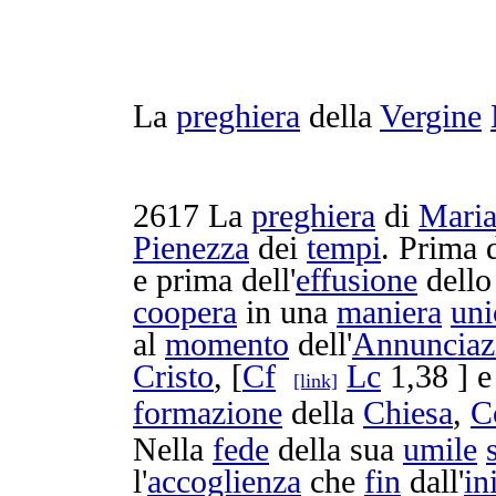
La
preghiera
della
Vergine
2617
La
preghiera
di
Mari
Pienezza
dei
tempi
. Prima d
e prima dell'
effusione
dell
coopera
in una
maniera
uni
al
momento
dell'
Annunciaz
Cristo
, [
Cf
Lc
1,38 ] e
[link]
formazione
della
Chiesa
,
C
Nella
fede
della sua
umile
l'
accoglienza
che
fin
dall'
in