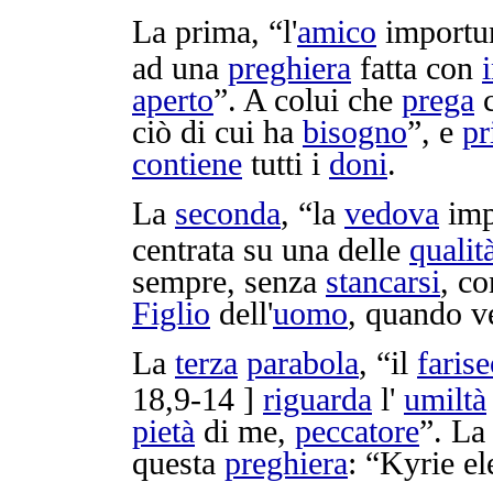
La prima, “l'
amico
importu
ad una
preghiera
fatta con
aperto
”. A colui che
prega
c
ciò di cui ha
bisogno
”, e
pr
contiene
tutti i
doni
.
La
seconda
, “la
vedova
imp
centrata
su una delle
qualit
sempre, senza
stancarsi
, co
Figlio
dell'
uomo
, quando v
La
terza
parabola
, “il
faris
18,9-14 ]
riguarda
l'
umiltà
pietà
di me,
peccatore
”. L
questa
preghiera
: “
Kyrie
el