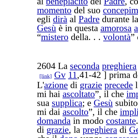
al
beneplacito
del
Padre
, 
momento
del suo
concepim
egli
dirà
al
Padre
durante l
Gesù
è in questa
amorosa
a
“
mistero
della. . .
volontà
”
2604
La
seconda
preghiera
Gv
11
,41-42 ] prima d
[link]
L'
azione
di
grazie
precede
l
mi hai
ascoltato
”, il che
imp
sua
supplica
; e
Gesù
subit
mi dai
ascolto
”, il che
impl
domanda
in modo
costante
di
grazie
, la
preghiera
di
G