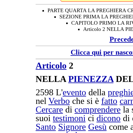
PARTE QUARTA LA PREGHIERA C
SEZIONE PRIMA LA PREGHIE
CAPITOLO PRIMO LA R
Articolo 2 NELLA 
Preced
Clicca qui per nasco
Articolo
2
NELLA
PIENEZZA
DE
2598
L'
evento
della
preghi
nel
Verbo
che si è
fatto
car
Cercare
di
comprendere
la
suoi
testimoni
ci
dicono
di 
Santo
Signore
Gesù
come 