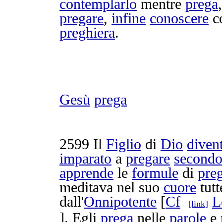
contemplarlo
mentre
prega
pregare
,
infine
conoscere
c
preghiera
.
Gesù
prega
2599
Il
Figlio
di
Dio
diven
imparato
a
pregare
second
apprende
le
formule
di
pre
meditava
nel suo
cuore
tutt
dall'
Onnipotente
[
Cf
L
[link]
]. Egli
prega
nelle
parole
e 