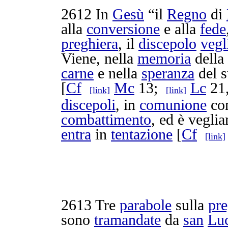
2612
In
Gesù
“il
Regno
di
alla
conversione
e alla
fede
preghiera
, il
discepolo
vegl
Viene, nella
memoria
della 
carne
e nella
speranza
del 
[
Cf
Mc
13;
Lc
21,
[link]
[link]
discepoli
, in
comunione
con
combattimento
, ed è
veglia
entra
in
tentazione
[
Cf
[link]
2613
Tre
parabole
sulla
pre
sono
tramandate
da
san
Lu