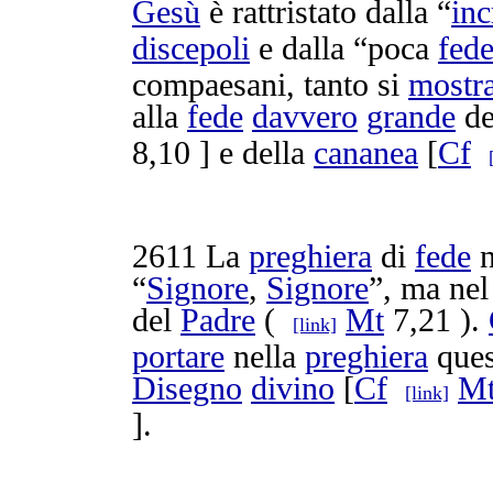
Gesù
è
rattristato
dalla “
inc
discepoli
e dalla “poca
fed
compaesani
, tanto si
mostr
alla
fede
davvero
grande
d
8,10 ] e della
cananea
[
Cf
2611
La
preghiera
di
fede
“
Signore
,
Signore
”, ma ne
del
Padre
(
Mt
7,21 ).
[link]
portare
nella
preghiera
que
Disegno
divino
[
Cf
M
[link]
].