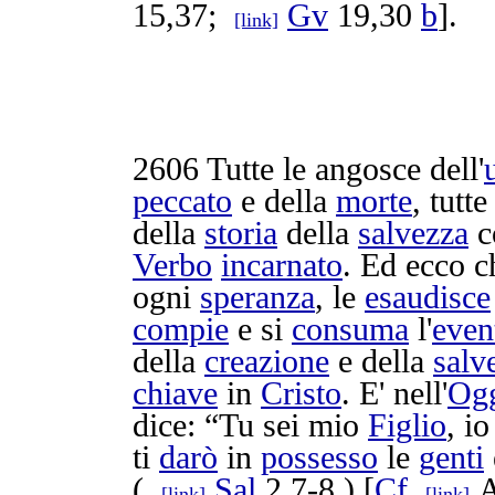
15,37;
Gv
19,30
b
].
[link]
2606
Tutte le
angosce
dell'
peccato
e della
morte
, tutte
della
storia
della
salvezza
c
Verbo
incarnato
. Ed ecco c
ogni
speranza
, le
esaudisce
compie
e si
consuma
l'
even
della
creazione
e della
salv
chiave
in
Cristo
. E' nell'
Og
dice: “Tu sei mio
Figlio
, i
ti
darò
in
possesso
le
genti
(
Sal
2,7-8 ) [
Cf
A
[link]
[link]