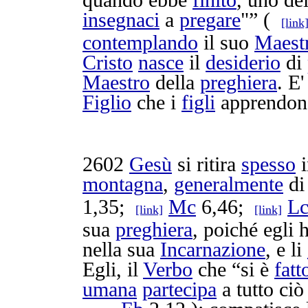
quando ebbe
finito
, uno de
insegnaci
a
pregare
"” (
[link
contemplando
il suo
Maest
Cristo
nasce
il
desiderio
di
Maestro
della
preghiera
. E
Figlio
che i
figli
apprendon
2602
Gesù
si
ritira
spesso
montagna
,
generalmente
d
1,35;
Mc
6,46;
L
[link]
[link]
sua
preghiera
, poiché egli 
nella sua
Incarnazione
, e li
Egli, il
Verbo
che “si è
fatt
umana
partecipa
a tutto ci