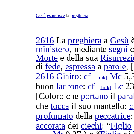
Gesù
esaudisce
la
preghiera
2616
La
preghiera
a
Gesù
è
ministero
, mediante
segni
c
Morte
e della sua
Risurrez
di
fede
,
espressa
a
parole
, 
2616
Giairo
:
cf
Mc
5,3
[link]
buon
ladrone
:
cf
Lc
23
[link]
[Coloro che
portano
il
para
che
tocca
il suo
mantello
:
c
profumato
della
peccatrice
accorata
dei
ciechi
: “
Figlio