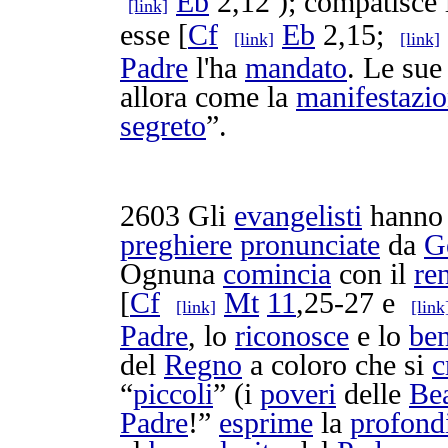
Eb
2,12 );
compatisce
[link]
esse [
Cf
Eb
2,15;
[link]
[link]
Padre
l'ha
mandato
. Le su
allora come la
manifestazi
segreto
”.
2603
Gli
evangelisti
hann
preghiere
pronunciate
da
G
Ognuna
comincia
con il
re
[
Cf
Mt
11
,25-27 e
[link]
[link
Padre
, lo
riconosce
e lo
be
del
Regno
a coloro che si
c
“
piccoli
” (i
poveri
delle
Bea
Padre
!”
esprime
la
profond