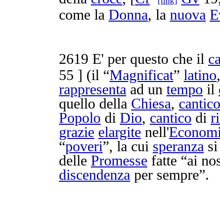
[link]
come la
Donna
, la
nuova
E
2619
E' per questo che il
c
55 ] (il “
Magnificat
”
latino
rappresenta
ad un
tempo
il
quello della
Chiesa
,
cantic
Popolo
di
Dio
,
cantico
di
r
grazie
elargite
nell'
Econom
“
poveri
”, la cui
speranza
s
delle
Promesse
fatte “ai no
discendenza
per sempre”.