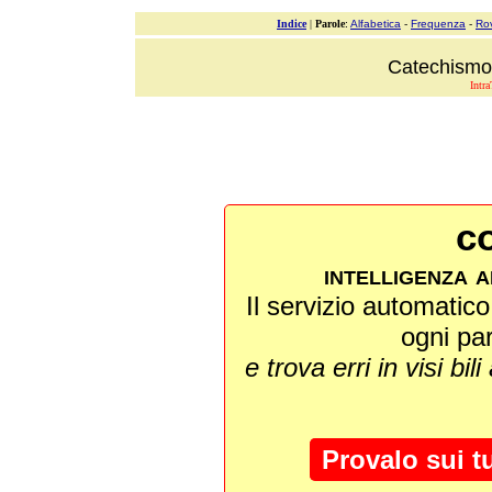
Indice
|
Parole
:
Alfabetica
-
Frequenza
-
Ro
Catechismo 
Intra
co
intelligenza a
Il servizio automatico 
ogni pa
e trova erri in visi bili
Provalo sui t