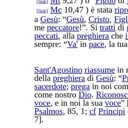
Mt
9,27 ) o “
Figlio
di
[link]
Mc
10,47 ) è stata
ripr
[link]
a
Gesù
: “
Gesù
,
Cristo
,
Figl
me
peccatore
!”. Si
tratti
di
peccati
, alla
preghiera
che
sempre: “
Va'
in
pace
, la tu
Sant'
Agostino
riassume
in
della
preghiera
di
Gesù
: “
P
sacerdote
;
prega
in noi com
come nostro
Dio
.
Riconos
voce
, e in noi la sua
voce
” 
Psalmos
, 85, 1;
cf
Principi
7].