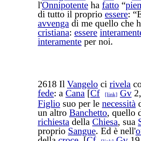
l'
Onnipotente
ha
fatto
“
pie
di tutto il proprio
essere
: “
avvenga
di me quello che 
cristiana
:
essere
interament
interamente
per noi.
2618
Il
Vangelo
ci
rivela
c
fede
: a
Cana
[
Cf
Gv
2,
[link]
Figlio
suo per le
necessità
d
un altro
Banchetto
, quello 
richiesta
della
Chiesa
, sua
proprio
Sangue
. Ed è nell'
o
della
croce
, [
Cf
Gv
19,