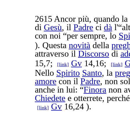
2615
Ancor più, quando la
di
Gesù
, il
Padre
ci
dà
l'“al
con noi “per sempre, lo
Spi
). Questa
novità
della
pregh
attraverso il
Discorso
di
ad
15,7;
Gv
14,16;
[link]
[link]
Nello
Spirito
Santo
, la
preg
amore
con il
Padre
, non so
anche in lui: “
Finora
non a
Chiedete
e
otterrete
, perché
Gv
16,24 ).
[link]