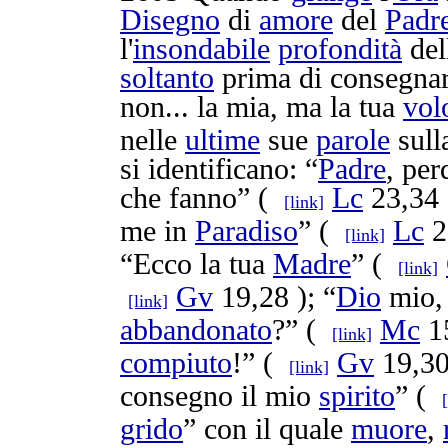
Disegno
di
amore
del
Padr
l'
insondabile
profondità
del
soltanto
prima di
consegnar
non... la mia, ma la tua
vol
nelle
ultime
sue
parole
sull
si
identificano
: “
Padre
,
per
che fanno” (
Lc
23,34 
[link]
me in
Paradiso
” (
Lc
2
[link]
“Ecco la tua
Madre
” (
[link]
Gv
19,28 ); “
Dio
mio
[link]
abbandonato
?” (
Mc
15
[link]
compiuto
!” (
Gv
19,30 
[link]
consegno
il mio
spirito
” (
grido
” con il quale
muore
,