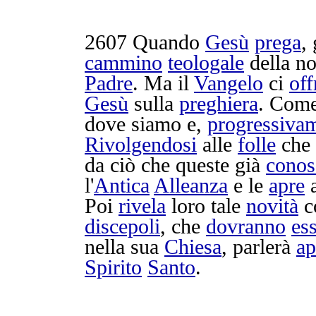
2607
Quando
Gesù
prega
,
cammino
teologale
della n
Padre
. Ma il
Vangelo
ci
off
Gesù
sulla
preghiera
. Com
dove siamo e,
progressiva
Rivolgendosi
alle
folle
che
da ciò che queste già
cono
l'
Antica
Alleanza
e le
apre
a
Poi
rivela
loro tale
novità
c
discepoli
, che
dovranno
es
nella sua
Chiesa
,
parlerà
ap
Spirito
Santo
.