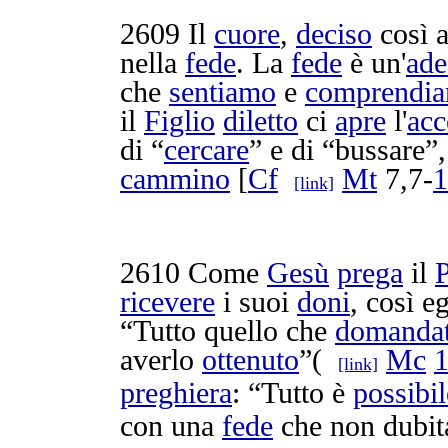
2609
Il
cuore
,
deciso
così 
nella
fede
. La
fede
è un'
ade
che
sentiamo
e
comprendi
il
Figlio
diletto
ci
apre
l'
acc
di “
cercare
” e di “
bussare
”,
cammino
[
Cf
Mt
7,7-
1
[link]
2610
Come
Gesù
prega
il
ricevere
i suoi
doni
, così e
“Tutto quello che
domanda
averlo
ottenuto
”(
Mc
[link]
preghiera
: “Tutto è
possibil
con una
fede
che non
dubit