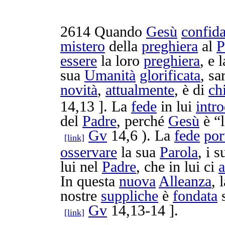
2614
Quando
Gesù
confid
mistero
della
preghiera
al
P
essere
la loro
preghiera
, e 
sua
Umanità
glorificata
, sa
novità
,
attualmente
, è di
ch
14,13 ]. La
fede
in lui
intr
del
Padre
, perché
Gesù
è “
Gv
14,6 ). La
fede
por
[link]
osservare
la sua
Parola
, i 
lui nel
Padre
, che in lui ci
In questa
nuova
Alleanza
, 
nostre
suppliche
è
fondata
s
Gv
14,13-14 ].
[link]