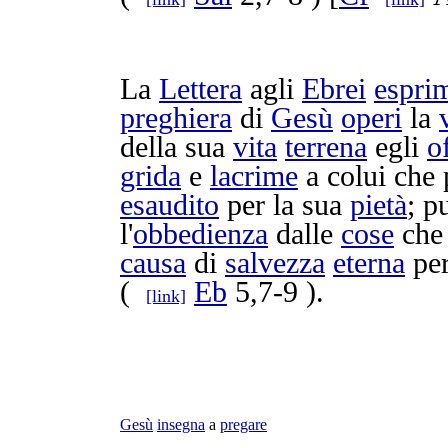
La
Lettera
agli
Ebrei
espri
preghiera
di
Gesù
operi
la
della sua
vita
terrena
egli
of
grida
e
lacrime
a colui che
esaudito
per la sua
pietà
; p
l'
obbedienza
dalle
cose
ch
causa
di
salvezza
eterna
per
(
Eb
5,7-9 ).
[link]
Gesù
insegna
a
pregare