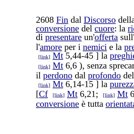
2608
Fin
dal
Discorso
dell
conversione
del
cuore
: la
r
di
presentare
un'
offerta
sull
l'
amore
per i
nemici
e la
pr
Mt
5,44-45 ] la
preghi
[link]
Mt
6,6 ), senza
spreca
[link]
il
perdono
dal
profondo
de
Mt
6,14-15 ] la
purezz
[link]
[
Cf
Mt
6,21;
Mt
6
[link]
[link]
conversione
è tutta
orientat