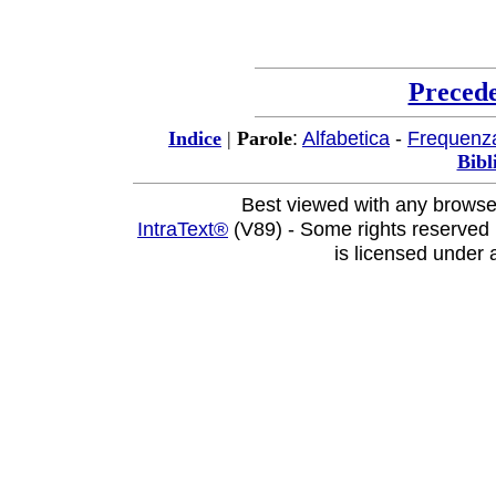
Preced
:
Alfabetica
-
Frequenz
Indice
|
Parole
Bibl
Best viewed with any browse
IntraText®
(V89) - Some rights reserved
is licensed under