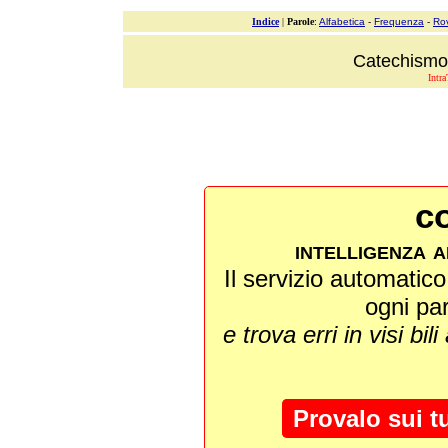
Indice
|
Parole
:
Alfabetica
-
Frequenza
-
Ro
Catechismo 
Intra
co
intelligenza a
Il servizio automatico 
ogni pa
e trova erri in visi bili
Provalo sui t