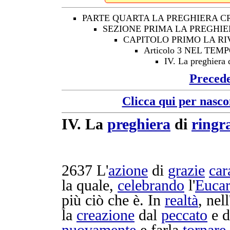
PARTE QUARTA LA PREGHIERA C
SEZIONE PRIMA LA PREGHIE
CAPITOLO PRIMO LA R
Articolo 3 NEL TE
IV. La preghiera 
Preced
Clicca qui per nasco
IV.
La
preghiera
di
ringr
2637
L'
azione
di
grazie
car
la quale,
celebrando
l'
Eucar
più ciò che è. In
realtà
, nell
la
creazione
dal
peccato
e d