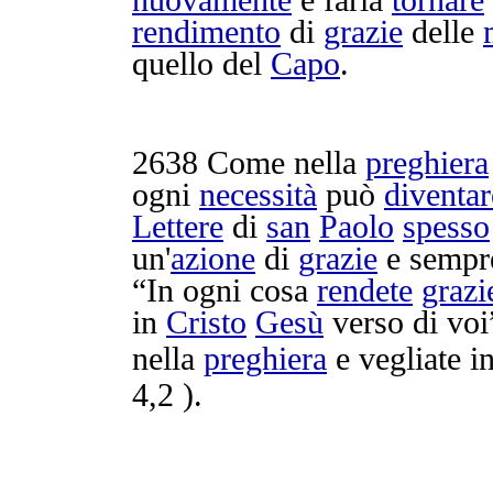
nuovamente
e farla
tornare
rendimento
di
grazie
delle
quello del
Capo
.
2638
Come nella
preghiera
ogni
necessità
può
diventar
Lettere
di
san
Paolo
spesso
un'
azione
di
grazie
e sempr
“In ogni cosa
rendete
grazi
in
Cristo
Gesù
verso di vo
nella
preghiera
e
vegliate
in
4,2 ).