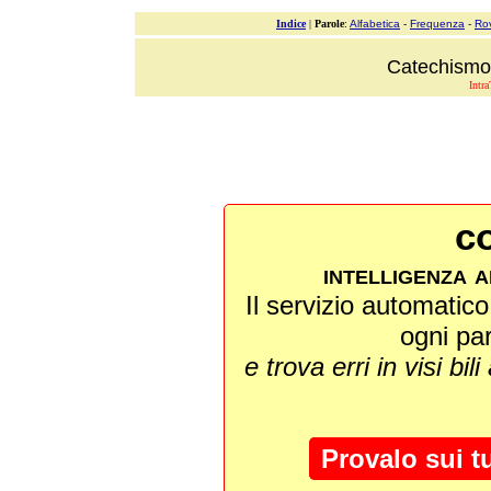
Indice
|
Parole
:
Alfabetica
-
Frequenza
-
Ro
Catechismo 
Intra
co
intelligenza a
Il servizio automatico 
ogni pa
e trova erri in visi bili
Provalo sui t