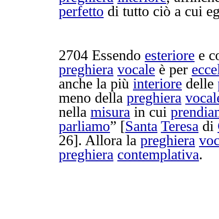
perfetto
di tutto ciò a cui e
2704
Essendo
esteriore
e c
preghiera
vocale
è per
ecce
anche la più
interiore
delle
meno della
preghiera
vocal
nella
misura
in cui
prendia
parliamo
” [
Santa
Teresa
di
26]. Allora la
preghiera
voc
preghiera
contemplativa
.