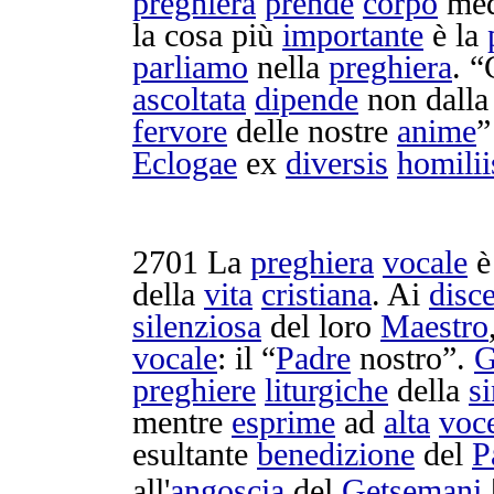
preghiera
prende
corpo
med
la cosa più
importante
è la
parliamo
nella
preghiera
. “
ascoltata
dipende
non dall
fervore
delle nostre
anime
”
Eclogae
ex
diversis
homilii
2701
La
preghiera
vocale
è
della
vita
cristiana
. Ai
disc
silenziosa
del loro
Maestro
vocale
: il “
Padre
nostro”.
G
preghiere
liturgiche
della
s
mentre
esprime
ad
alta
voc
esultante
benedizione
del
P
all'
angoscia
del
Getsemani