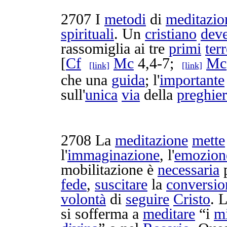
2707
I
metodi
di
meditazio
spirituali
. Un
cristiano
dev
rassomiglia
ai tre
primi
ter
[
Cf
Mc
4,4-7;
Mc
[link]
[link]
che una
guida
; l'
importante
sull'
unica
via
della
preghie
2708
La
meditazione
mette
l'
immaginazione
, l'
emozion
mobilitazione
è
necessaria
fede
,
suscitare
la
conversio
volontà
di
seguire
Cristo
. 
si
sofferma
a
meditare
“i
mi