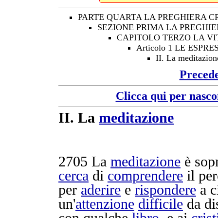
PARTE QUARTA LA PREGHIERA C
SEZIONE PRIMA LA PREGHIE
CAPITOLO TERZO LA VI
Articolo 1 LE ESP
II. La meditazion
Preced
Clicca qui per nasco
II.
La
meditazione
2705
La
meditazione
è sopr
cerca
di
comprendere
il pe
per
aderire
e
rispondere
a c
un'
attenzione
difficile
da
di