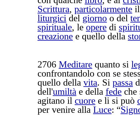
con qualche
libro
, e ai
crist
Scrittura
,
particolarmente
i
liturgici
del
giorno
o del
te
spirituale
, le
opere
di
spirit
creazione
e quello della
sto
2706
Meditare
quanto si
le
confrontandolo
con se stess
quello della
vita
. Si
passa
d
dell'
umiltà
e della
fede
che s
agitano
il
cuore
e li si può
per venire alla
Luce
: “
Sign