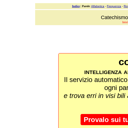
Indice
|
Parole
:
Alfabetica
-
Frequenza
-
Ro
Catechismo 
Intra
co
intelligenza a
Il servizio automatico 
ogni pa
e trova erri in visi bili
Provalo sui t