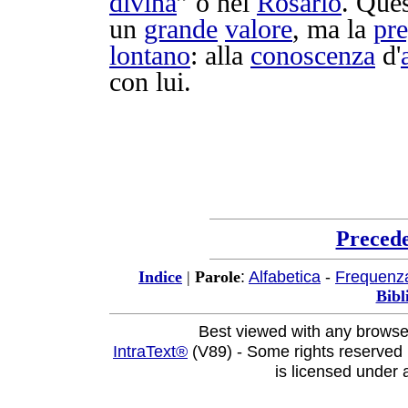
divina
” o nel
Rosario
. Que
un
grande
valore
, ma la
pre
lontano
: alla
conoscenza
d'
con lui.
Preced
:
Alfabetica
-
Frequenz
Indice
|
Parole
Bibl
Best viewed with any browse
IntraText®
(V89) - Some rights reserved
is licensed under