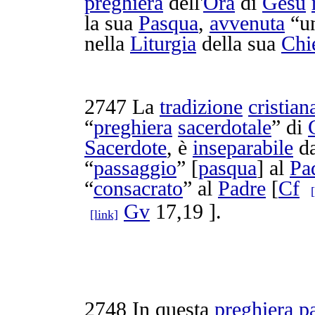
preghiera
dell'
Ora
di
Gesù
la sua
Pasqua
,
avvenuta
“u
nella
Liturgia
della sua
Chi
2747
La
tradizione
cristian
“
preghiera
sacerdotale
” di
Sacerdote
, è
inseparabile
da
“
passaggio
” [
pasqua
] al
Pa
“
consacrato
” al
Padre
[
Cf
Gv
17,19 ].
[link]
2748
In questa
preghiera
p