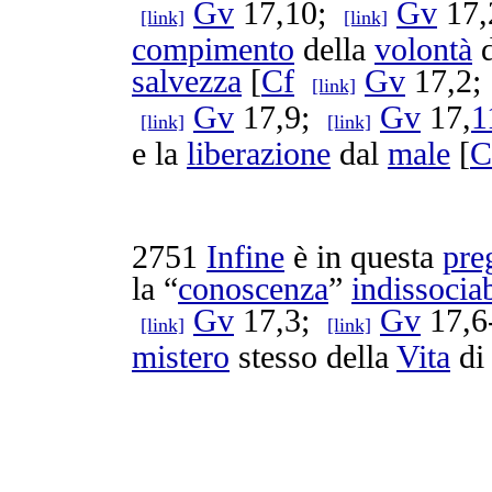
Gv
17,10;
Gv
17,
[link]
[link]
compimento
della
volontà
d
salvezza
[
Cf
Gv
17,2
[link]
Gv
17,9;
Gv
17,
1
[link]
[link]
e la
liberazione
dal
male
[
C
2751
Infine
è in questa
pre
la “
conoscenza
”
indissocia
Gv
17,3;
Gv
17,6
[link]
[link]
mistero
stesso della
Vita
d