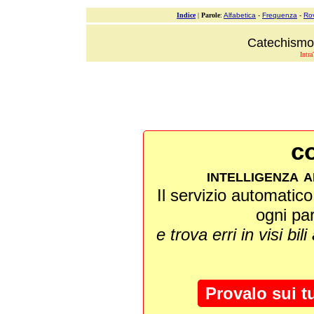
Indice
|
Parole
:
Alfabetica
-
Frequenza
-
Ro
Catechismo 
Intra
co
intelligenza a
Il servizio automatico 
ogni pa
e trova erri in visi bili
Provalo sui t