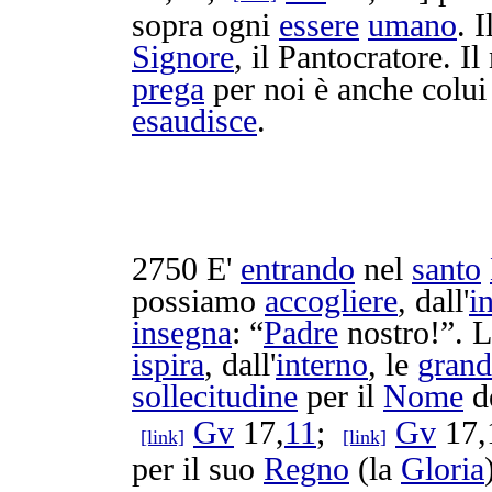
sopra ogni
essere
umano
. I
Signore
, il
Pantocratore
. I
prega
per noi è anche colu
esaudisce
.
2750
E'
entrando
nel
santo
possiamo
accogliere
, dall'
i
insegna
: “
Padre
nostro!”. L
ispira
, dall'
interno
, le
grand
sollecitudine
per il
Nome
d
Gv
17,
11
;
Gv
17,
[link]
[link]
per il suo
Regno
(la
Gloria