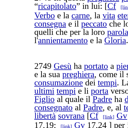
“
ricapitolato
” in lui: [
Cf
[li
Verbo
e la
carne
, la
vita
ete
consegna
e il
peccato
che l
quelli che per la loro
parol
l'
annientamento
e la
Gloria
2749
Gesù
ha
portato
a
pie
e la sua
preghiera
, come il
consumazione
dei
tempi
. 
ultimi
tempi
e li
porta
verso
Figlio
al quale il
Padre
ha
consegnato
al
Padre
, e, al
t
libertà
sovrana
[
Cf
Gv
[link]
17,19;
Gv
17,24 ] per 
[link]