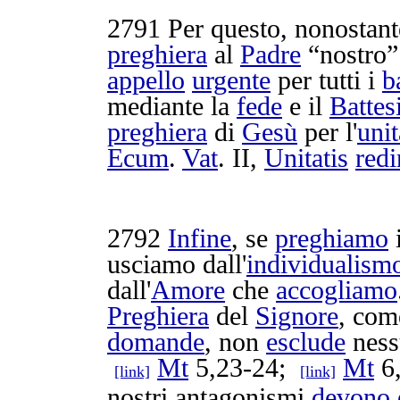
2791
Per questo, nonostant
preghiera
al
Padre
“nostro
appello
urgente
per tutti i
b
mediante la
fede
e il
Batte
preghiera
di
Gesù
per l'
unit
Ecum
.
Vat
. II,
Unitatis
redi
2792
Infine
, se
preghiamo
usciamo
dall'
individualism
dall'
Amore
che
accogliamo
Preghiera
del
Signore
, com
domande
, non
esclude
ness
Mt
5,23-24;
Mt
6,
[link]
[link]
nostri
antagonismi
devono