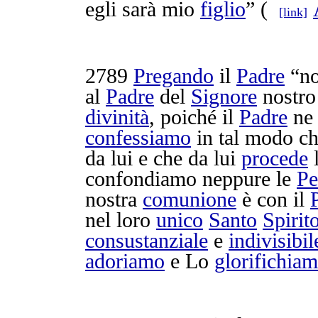
egli sarà mio
figlio
” (
[link]
2789
Pregando
il
Padre
“no
al
Padre
del
Signore
nostr
divinità
, poiché il
Padre
ne 
confessiamo
in tal modo ch
da lui e che da lui
procede
confondiamo
neppure le
Pe
nostra
comunione
è con il
nel loro
unico
Santo
Spirit
consustanziale
e
indivisibil
adoriamo
e Lo
glorifichia