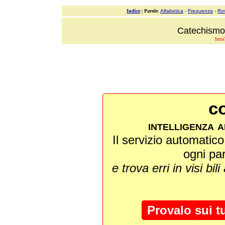
Indice
|
Parole
:
Alfabetica
-
Frequenza
-
Ro
Catechismo 
Intra
co
intelligenza a
Il servizio automatico 
ogni pa
e trova erri in visi bili
Provalo sui t