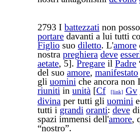
2793
I
battezzati
non poss
portare
davanti a lui tutti c
Figlio
suo
diletto
. L'
amore
nostra
preghiera
deve
esser
aetate
, 5].
Pregare
il
Padre
del suo
amore
,
manifestato
gli
uomini
che ancora non
riuniti
in
unità
[
Cf
Gv
[link]
divina
per tutti gli
uomini
e 
tutti i
grandi
oranti
:
deve
di
spazi
immensi
dell'
amore
,
“nostro”.