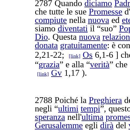
2787
Quando
diciamo
Pad
che tutte le sue
Promesse
d
compiute
nella
nuova
ed
et
siamo
diventati
il “suo”
Po
Dio
. Questa
nuova
relazio
donata
gratuitamente
: è con
2,21-22;
Os
6,1-6 ] c
[link]
“
grazia
” e alla “
verità
” che
Gv
1,17 ).
[link]
2788
Poiché la
Preghiera
d
negli “
ultimi
tempi
”, quest
speranza
nell'
ultima
prome
Gerusalemme
egli
dirà
del