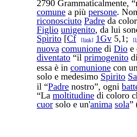
2790
Grammaticalmente
, 
comune
a più
persone
. No
riconosciuto
Padre
da color
Figlio
unigenito
, da lui so
Spirito
[
Cf
1Gv
5,1;
[link]
[
nuova
comunione
di
Dio
e 
diventato
“il
primogenito
di
essa è in
comunione
con un
solo e medesimo
Spirito
Sa
il “
Padre
nostro”, ogni
batt
“La
moltitudine
di coloro c
cuor
solo e un'
anima
sola
”