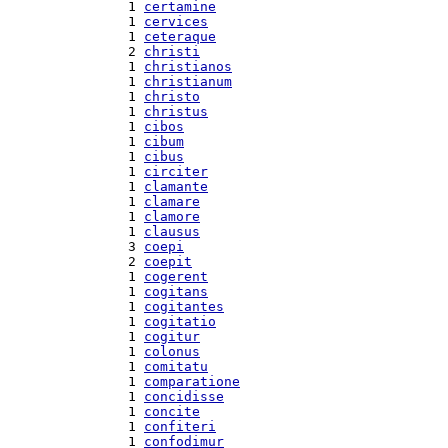
 1 
certamine
 1 
cervices
 1 
ceteraque
 2 
christi
 1 
christianos
 1 
christianum
 1 
christo
 1 
christus
 1 
cibos
 1 
cibum
 1 
cibus
 1 
circiter
 1 
clamante
 1 
clamare
 1 
clamore
 1 
clausus
 3 
coepi
 2 
coepit
 1 
cogerent
 1 
cogitans
 1 
cogitantes
 1 
cogitatio
 1 
cogitur
 1 
colonus
 1 
comitatu
 1 
comparatione
 1 
concidisse
 1 
concite
 1 
confiteri
 1 
confodimur