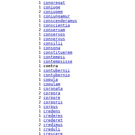
 1 
congregat
 1 
coniuge
 2 
coniugem
 1 
coniungamur
 1 
conscenderamus
 1 
conscientia
 2 
conservam
 1 
conservos
 1 
conservus
 1 
consilii
 1 
consona
 1 
constituerem
 1 
contempsi
 1 
contempsisse
 1 
contra
 1 
contubernii
 1 
contubernio
 1 
copula
 1 
copulam
 1 
coronata
 2 
corpora
 2 
corpore
 2 
corporis
 1 
corpus
 1 
credens
 1 
crederes
 1 
crederet
 2 
credimus
 1 
creduli
 1 
crescere