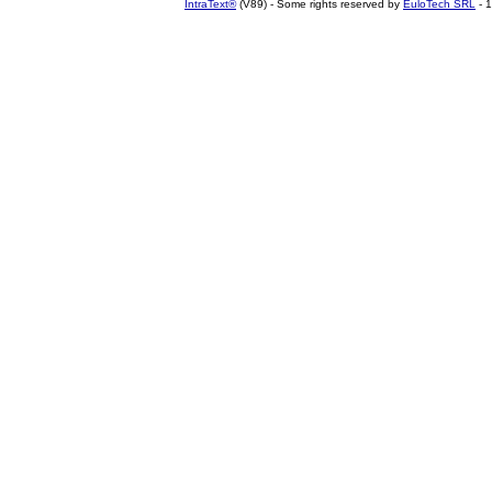
IntraText®
(V89) - Some rights reserved by
EuloTech SRL
- 1