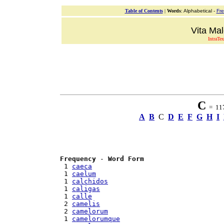
Table of Contents
|
Words
: Alphabetical -
Fr
Vita Mal
IntraTex
C
= 117 
A
B
C
D
E
F
G
H
I
Frequency
 - 
Word Form
 1 
caeca
 1 
caelum
 1 
calchidos
 1 
caligas
 1 
calle
 2 
camelis
 2 
camelorum
 1 
camelorumque