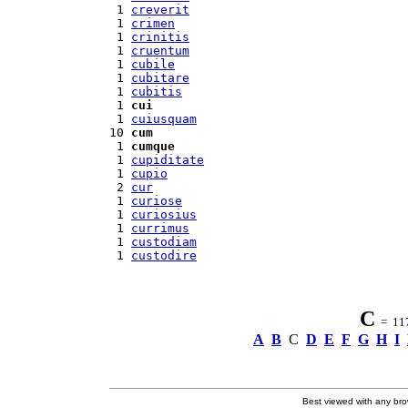
 1 
creverit
 1 
crimen
 1 
crinitis
 1 
cruentum
 1 
cubile
 1 
cubitare
 1 
cubitis
 1 
cui
 1 
cuiusquam
10 
cum
 1 
cumque
 1 
cupiditate
 1 
cupio
 2 
cur
 1 
curiose
 1 
curiosius
 1 
currimus
 1 
custodiam
 1 
custodire
C
= 117 
A
B
C
D
E
F
G
H
I
Best viewed with any br