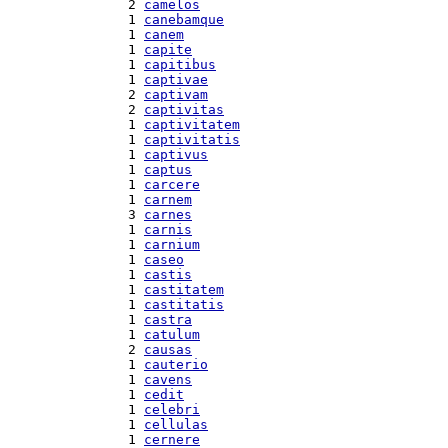
 2 
camelos
 1 
canebamque
 1 
canem
 1 
capite
 1 
capitibus
 1 
captivae
 2 
captivam
 2 
captivitas
 1 
captivitatem
 1 
captivitatis
 1 
captivus
 1 
captus
 1 
carcere
 1 
carnem
 3 
carnes
 1 
carnis
 1 
carnium
 1 
caseo
 1 
castis
 1 
castitatem
 1 
castitatis
 1 
castra
 1 
catulum
 2 
causas
 1 
cauterio
 1 
cavens
 1 
cedit
 1 
celebri
 1 
cellulas
 1 
cernere