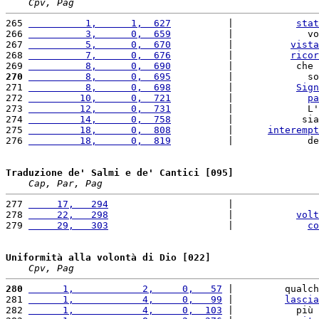
Cpv, Pag
265 
          1,      1,  627
          |           
stat
266 
          3,      0,  659
          |             vo
267 
          5,      0,  670
          |          
vista
268 
          7,      0,  676
          |          
ricor
269 
          8,      0,  690
          |           che 
270
          8,      0,  695
          |             so
271 
          8,      0,  698
          |           
Sign
272 
         10,      0,  721
          |             
pa
273 
         12,      0,  731
          |             L'
274 
         14,      0,  758
          |            sia
275 
         18,      0,  808
          |      
interempt
276 
         18,      0,  819
          |             de
Traduzione de' Salmi e de' Cantici [095]
Cap, Par, Pag
277 
     17,   294
                     |               
278 
     22,   298
                     |           
volt
279 
     29,   303
                     |             
co
Uniformità alla volontà di Dio [022]
Cpv, Pag
280
      1,            2,     0,   57
 |         qualch
281 
      1,            4,     0,   99
 |         
lascia
282 
      1,            4,     0,  103
 |           più 