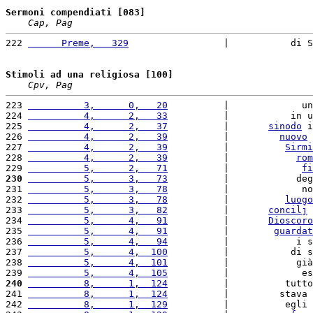
Sermoni compendiati [083]
Cap, Pag
222 
      Preme,   329
                 |           di S
Stimoli ad una religiosa [100]
Cpv, Pag
223 
          3,      0,   20
          |             un
224 
          4,      2,   33
          |           in u
225 
          4,      2,   37
          |       
sinodo
 i
226 
          4,      2,   39
          |         
nuovo
227 
          4,      2,   39
          |          
Sirmi
228 
          4,      2,   39
          |            
rom
229 
          5,      2,   71
          |             
fi
230
          5,      3,   73
          |            deg
231 
          5,      3,   78
          |             no
232 
          5,      3,   78
          |          
luogo
233 
          5,      3,   82
          |       
concilj
 
234 
          5,      4,   91
          |       
Dioscoro
235 
          5,      4,   91
          |        
guardat
236 
          5,      4,   94
          |            i s
237 
          5,      4,  100
          |           di s
238 
          5,      4,  101
          |            già
239 
          5,      4,  105
          |             es
240
          8,      1,  124
          |          tutto
241 
          8,      1,  124
          |         stava 
242 
          8,      1,  129
          |          egli 