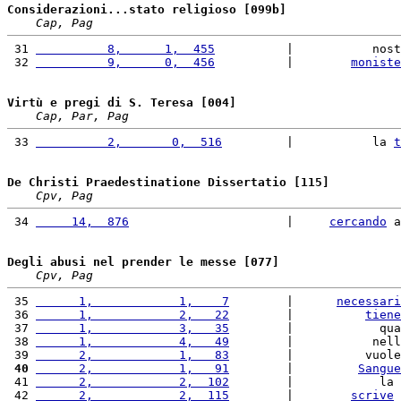
Considerazioni...stato religioso [099b]
Cap, Pag
 31 
          8,      1,  455
          |           nost
 32 
          9,      0,  456
          |        
moniste
Virtù e pregi di S. Teresa [004]
Cap, Par, Pag
 33 
          2,       0,  516
         |           la 
t
De Christi Praedestinatione Dissertatio [115]
Cpv, Pag
 34 
     14,  876
                      |     
cercando
 a
Degli abusi nel prender le messe [077]
Cpv, Pag
 35 
      1,            1,    7
        |      
necessari
 36 
      1,            2,   22
        |          
tiene
 37 
      1,            3,   35
        |            qua
 38 
      1,            4,   49
        |           nell
 39 
      2,            1,   83
        |          vuole
 40
      2,            1,   91
        |         
Sangue
 41 
      2,            2,  102
        |            la 
 42 
      2,            2,  115
        |        
scrive
 