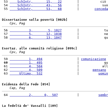
 53 
    SchIntr,       15,   22
        |           ciò 
 54 
    SchIntr,       43,   56
        |            suo
 55 
    SchIntr,       53,   68
        |        
conceda
Dissertazione sulla povertà [002b]
Cpv, Pag
 56 
          3,        5, 1027
        |             tu
 57 
          5,       12, 1038
        |             ne
 58 
          6,       13, 1047
        |             qu
Esortaz. alle comunità religiose [099c]
Cpv, Pag
 59 
          1,  494
                  | 
comunicazione
 
 60
          1,  495
                  |             qu
 61 
          4,  504
                  |            all
 62 
          4,  509
                  |       
pensano
 
 63 
     Ultimo,  532
                  |          
uomin
Evidenza della Fede [054]
Cap, Pag
 64 
          2,      0,  507
          |          
sembr
La fedeltà de' Vassalli [109]