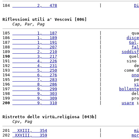
184 
          2,   478
                 |             
Di
Riflessioni utili a' Vescovi [006]
Cap, Par, Pag
185 
          1,   187
                 |            qua
186 
          1,   189
                 |          
disce
187 
          1,   191
                 |           
Gal
.
188 
          2,   207
                 |            
fal
189 
          2,   210
                 |        
soddisf
190
          3,   217
                 |           quel
191 
          4,   226
                 |          sino 
192 
          4,   231
                 |             de
193 
          5,   250
                 |         come d
194 
          6,   276
                 |            
ono
195 
          7,   283
                 |             pe
196 
          8,   286
                 |             
vi
197 
          9,   299
                 |       
bollente
198 
          9,   303
                 |            del
199 
          9,   309
                 |            pro
200
          9,   310
                 |        
usare
 i
Ristretto delle virtù…religiosa [043b]
Cpv, Pag
201 
  XXIII,   354
                     |             
mi
202 
 XXVIII,   359
                     |            
mor