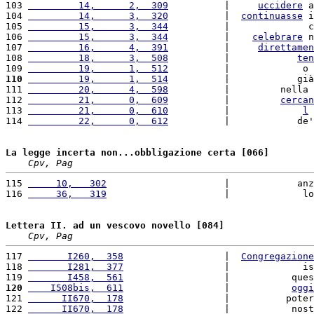
103 
         14,      2,  309
          |     
uccidere
 a
104 
         14,      3,  320
          |  
continuasse
 i
105 
         15,      3,  344
          |              c
106 
         15,      3,  344
          |    
celebrare
 n
107 
         16,      4,  391
          |     
direttamen
108 
         18,      3,  508
          |            
ten
109 
         19,      1,  512
          |             o 
110
         19,      1,  514
          |            già
111 
         20,      4,  598
          |         nella 
112 
         21,      0,  609
          |         
cercan
113 
         21,      0,  610
          |             
l
114 
         22,      0,  612
          |            de'
La legge incerta non...obbligazione certa [066]
Cpv, Pag
115 
     10,   302
                     |            anz
116 
     36,   319
                     |             lo
Lettera II. ad un vescovo novello [084]
Cpv, Pag
117 
       I260,  358
                  |  
Congregazione
118 
       I281,  377
                  |             is
119 
       I458,  561
                  |           ques
120
    I508bis,  611
                  |           
oggi
121 
      II670,  178
                  |          poter
122 
      II670,  178
                  |           nost