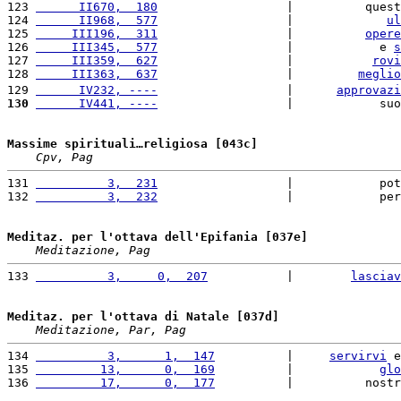
123 
      II670,  180
                  |          quest
124 
      II968,  577
                  |             
ul
125 
     III196,  311
                  |          
opere
126 
     III345,  577
                  |            e 
s
127 
     III359,  627
                  |           
rovi
128 
     III363,  637
                  |         
meglio
129 
      IV232, ----
                  |      
approvazi
130
      IV441, ----
                  |            suo
Massime spirituali…religiosa [043c]
Cpv, Pag
131 
          3,  231
                  |            pot
132 
          3,  232
                  |            per
Meditaz. per l'ottava dell'Epifania [037e]
Meditazione, Pag
133 
          3,     0,  207
           |        
lasciav
Meditaz. per l'ottava di Natale [037d]
Meditazione, Par, Pag
134 
          3,      1,  147
          |     
servirvi
 e
135 
         13,      0,  169
          |            
glo
136 
         17,      0,  177
          |          nostr