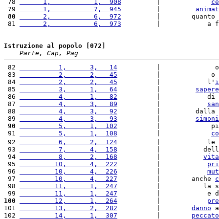
 78 
      1,           1,  908
         |             
ce
 79 
      1,           7,  945
         |         
animat
 80
      2,           6,  972
         |        quanto 
 81 
      2,           6,  973
         |            a f
Istruzione al popolo [072]
Parte, Cap, Pag
 82 
          1,      3,   14
          |              o
 83 
          2,      2,   45
          |             o 
 84 
          2,      2,   45
          |            l'
i
 85 
          3,      1,   64
          |         
sapere
 86 
          4,      1,   82
          |            di 
 87 
          4,      3,   89
          |            
san
 88 
          4,      3,   92
          |         dalla 
 89 
          4,      3,   93
          |         
simoni
 90
          5,      1,  102
          |             pi
 91 
          5,      1,  108
          |             
co
 92 
          6,      2,  124
          |            le 
 93 
          7,      4,  158
          |           dell
 94 
          8,      2,  168
          |           
vita
 95 
         10,      4,  222
          |            
pri
 96 
         10,      4,  226
          |            
mut
 97 
         10,      4,  227
          |        anche 
c
 98 
         11,      1,  247
          |           la s
 99 
         11,      1,  247
          |            e d
100
         12,      1,  264
          |            
pre
101 
         13,      2,  282
          |        
danno
 a
102 
         14,      1,  307
          |        
peccato