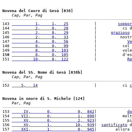
Novena del Cuore di Gesù [038]
Cap, Par, Pag
143 
          1,     1,   25
           |         
soppor
144 
          2,     0,   28
           |           ci d
145 
          2,     0,   29
           |      
grazioso
146 
          2,     0,   33
           |          nostr
147 
          4,     0,   56
           |             
Ve
148 
          8,     0,   99
           |           col 
149 
          8,     0,  103
           |           vole
150
          8,     0,  105
           |           d'es
151 
         10,     0,  122
           |             
Re
Novena del SS. Nome di Gesù [038b]
Cap, Par, Pag
152 
    5,   14
                        |           ci 
c
Novena in onore di S. Michele [124]
Par, Pag
153 
     IV,       0,           0,  842
|             
do
154 
    VII,       0,           1,  890
|           molt
155 
     XV,       0,           2,  923
|             pi
156 
     XV,       1,          10,  939
|  
santificato
 d
157 
    XXI,       1,           0,  945
|        allora 