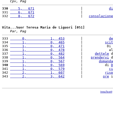
Cpv, Pag
330
    5,   671
                       |             
di
331 
    6,   671
                       |               
332 
    8,   672
                       |   
consolazione
Vita...Suor Teresa Maria de Liguori [051]
Par, Pag
333 
      0,            1,  453
        |             
de
334 
      1,            0,  465
        |           
scit
335 
      1,            0,  471
        |            Di 
336 
      1,            0,  478
        |             al
337 
      1,            0,  482
        |      
dettele
 d
338 
      1,            0,  564
        |    
prendervi
 d
339 
      1,            0,  567
        |        
domanda
340
      1,            0,  569
        |           di 
D
341 
      1,            0,  579
        |             
ci
342 
      2,            1,  607
        |           
risp
343 
      2,            3,  642
        |          
ore
 i
IntraText®