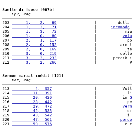
Saette di fuoco [067b]
Cpv, Pag
203 
      1,    2,   69
                |         della 
204 
      1,    2,   71
                |      
incomodo
 
205 
      1,    3,   72
                |            mia
206 
      1,    0,   80
                |           
volu
207 
      2,    1,  117
                |             po
208 
      2,    0,  152
                |         fare l
209 
      2,    0,  169
                |             te
210
      3,    0,  219
                |          delle
211 
      3,    2,  233
                |       perciò i
212 
      3,    2,  266
                |              P
Sermon marial inédit [121]
Par, Pag
213 
          4,  357
                  |           Voll
214 
         11,  391
                  |             l'
215 
         20,  426
                  |           in 
G
216 
         23,  442
                  |             pe
217 
         29,  472
                  |           
verm
218 
         42,  535
                  |             di
219 
         43,  542
                  |             i 
220
         47,  561
                  |          
perdo
221 
         50,  576
                  |            e c