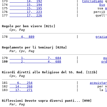
173 
         14,  192
                  |  
Concludiamo
 q
174 
         15,  194
                  |           
Dio
 
175 
         15,  195
                  |          sua 
m
176 
         17,  223
                  |        perciò 
177 
         17,  226
                  |         quell'
Regole per ben vivere [021c]
Cpv, Pag
178 
      4,  889
                      |         
grazia
Regolamento per li Seminarj [028a]
Par, Cpv, Pag
179 
      1,            7,  684
        |             
qu
180
      2,            4,  688
        |            
ord
Ricordi diretti alle Religiose del SS. Red. [111b]
Cpv, Pag
181 
    6,   254
                       |      
acquistar
182 
   14,   268
                       |          per n
183 
   17,   271
                       |           la 
l
Riflessioni Devote sopra diversi punti... [090]
Par, Pag