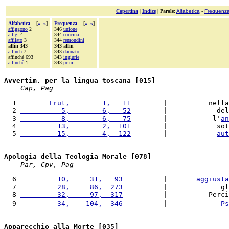
Copertina
|
Indice
|
Parole
:
Alfabetica
-
Frequenz
Alfabetica
[
«
»
]
Frequenza
[
«
»
]
affiggono
2
346
unione
affigi
4
344
concina
affilato
3
344
remondini
affin 343
343 affin
affinch
7
343
dannato
affinché 693
343
ingiurie
affinchè
1
343
primi
Avvertim. per la lingua toscana [015]
Cap, Pag
  1 
       Frut,        1,   11
        |          nella
  2 
          5,        6,   52
        |            del
  3 
          8,        6,   75
        |           l'
an
  4 
         13,        2,  101
        |            sot
  5 
         15,        4,  122
        |            
aut
Apologia della Teologia Morale [078]
Par, Cpv, Pag
  6 
         10,     31,   93
          |       
aggiusta
  7 
         28,     86,  273
          |             gl
  8 
         32,     97,  317
          |          Perci
  9 
         34,    104,  346
          |             
Ps
Apparecchio alla Morte [035]