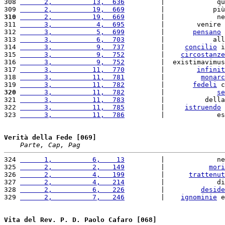
308 
      2,          13,  636
         |             qu
309 
      2,          19,  669
         |            più
310
      2,          19,  669
         |             ne
311 
      3,           4,  695
         |        venire 
312 
      3,           5,  699
         |       
pensano
 
313 
      3,           6,  703
         |            all
314 
      3,           9,  737
         |     
concilio
 i
315 
      3,           9,  752
         |    
circostanze
316 
      3,           9,  752
         |  existimavimus
317 
      3,          11,  770
         |        
infinit
318 
      3,          11,  781
         |         
monarc
319 
      3,          11,  782
         |       
fedeli
 c
320
      3,          11,  782
         |             
se
321 
      3,          11,  783
         |          della
322 
      3,          11,  785
         |     
istruendo
 
323 
      3,          11,  786
         |             es
Verità della Fede [069]
Parte, Cap, Pag
324 
      1,          6,    13
         |             ne
325 
      2,          2,   149
         |           
mori
326 
      2,          4,   199
         |      
trattenut
327 
      2,          4,   214
         |             di
328 
      2,          6,   226
         |         
deside
329 
      2,          7,   246
         |    
ignominie
 e
Vita del Rev. P. D. Paolo Cafaro [068]