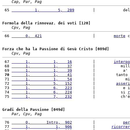
Cap, Par, Pag
 65 
          1,        5,  289
        |            del
Formola della rinnovaz. dei voti [120]
Cpv, Pag
 66 
      0,  421
                      |        
morte
 c
Forza che ha la Passione di Gesù Cristo [089d]
Cpv, Pag
 67 
      1,          1,    16
         |        
interpo
 68 
      1,          1,    37
         |           mill
 69 
      1,          1,    39
         |            a' 
 70
      1,          1,    41
         |         tanto 
 71 
      1,          1,    54
         |             mi
 72 
      1,          5,   152
         |         
asseri
 73 
      1,          6,   223
         |            e i
 74 
      1,          6,   224
         |           si 
r
 75 
      1,          7,   232
         |           ch'è
Gradi della Passione [049d]
Par, Cpv, Pag
 76 
      0,       Intro,  902
         |            
per
 77 
      1,           1,  906
         |       
ricorrer