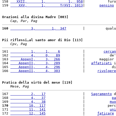
158 
   XXII,       1,           1,  958
|           furo
159 
    XXV,       1,       TrXVI, 1013
|       
pensino
 
Orazioni alla divina Madre [003]
Cap, Par, Pag
160
          3,        1,  347
        |          qualu
Pii riflessi…al santo amor di Dio [113]
Cpv, Pag
161 
          1,     1,    6
           |         
cercan
162 
          4,     0,   89
           |            de'
163 
     AppenI,     3,  266
           |       maggior 
164 
    AppenII,     3,  289
           |   
affaticati
 i
165 
    AppenII,     4,  296
           |             di
166 
    AppenII,     4,  303
           |      
rivolgere
Pratica della virtù del mese [119]
Mese, Pag
167 
          2,   17
                  |   
Sagramento
 d
168 
          4,   37
                  |             
pa
169 
          4,   38
                  |            
muo
170
         10,  117
                  |           perc
171 
         11,  141
                  |            
uni
172 
         12,  145
                  |      
faticare
 