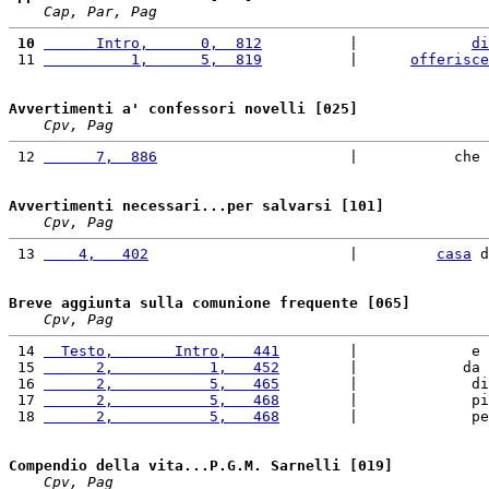
Cap, Par, Pag
 10
      Intro,      0,  812
          |             
di
 11 
          1,      5,  819
          |      
offerisce
Avvertimenti a' confessori novelli [025]
Cpv, Pag
 12 
      7,  886
                      |           che 
Avvertimenti necessari...per salvarsi [101]
Cpv, Pag
 13 
    4,   402
                       |         
casa
 d
Breve aggiunta sulla comunione frequente [065]
Cpv, Pag
 14 
  Testo,       Intro,   441
        |             e 
 15 
      2,           1,   452
        |            da 
 16 
      2,           5,   465
        |             di
 17 
      2,           5,   468
        |             pi
 18 
      2,           5,   468
        |             pe
Compendio della vita...P.G.M. Sarnelli [019]
Cpv, Pag