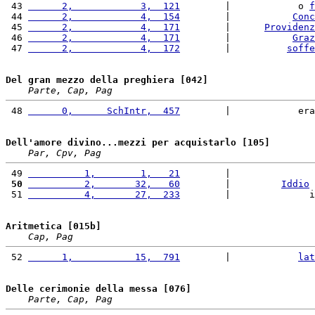
 43 
      2,            3,  121
        |            o 
f
 44 
      2,            4,  154
        |           
Conc
 45 
      2,            4,  171
        |      
Providenz
 46 
      2,            4,  171
        |           
Graz
 47 
      2,            4,  172
        |          
soffe
Del gran mezzo della preghiera [042]
Parte, Cap, Pag
 48 
      0,      SchIntr,  457
        |            era
Dell'amore divino...mezzi per acquistarlo [105]
Par, Cpv, Pag
 49 
          1,        1,   21
        |               
 50
          2,       32,   60
        |         
Iddio
 
 51 
          4,       27,  233
        |              i
Aritmetica [015b]
Cap, Pag
 52 
      1,           15,  791
        |            
lat
Delle cerimonie della messa [076]
Parte, Cap, Pag