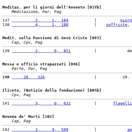
Meditaz. per li giorni dell'Avvento [037b]
Meditazione, Par, Pag
137 
          2,     1,  184
           |          
giorn
138 
          4,     1,  188
           |    
soffriste
, 
Medit. sulla Passione di Gesù Cristo [093]
Cap, Cpv, Pag
139 
          2,      0,  851
          |             de
Messa e officio strapazzati [046]
Parte, Par, Pag
140
     28,   326
                     |           28. 
Iliceto, (Notizie della fondazione) [005b]
Cpv, Pag
141 
          3,      0,  631
          |       
flagelli
Novena de' Morti [102]
Cap, Pag
142 
          2,     4,  509
           |             
an