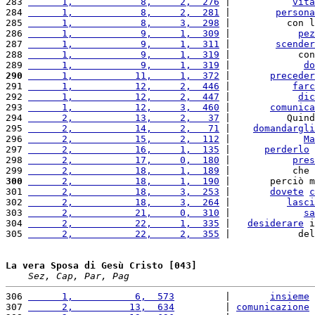
283 
      1,            8,     2,  276
 |           
vita
284 
      1,            8,     2,  281
 |        
persona
285 
      1,            8,     3,  298
 |          con l
286 
      1,            9,     1,  309
 |            
pez
287 
      1,            9,     1,  311
 |        
scender
288 
      1,            9,     1,  319
 |            con
289 
      1,            9,     1,  319
 |             
do
290
      1,           11,     1,  372
 |       
preceder
291 
      1,           12,     2,  446
 |           
farc
292 
      1,           12,     2,  447
 |            
dic
293 
      1,           12,     3,  460
 |       
comunica
294 
      2,           13,     2,   37
 |          Quind
295 
      2,           14,     2,   71
 |    
domandargli
296 
      2,           15,     2,  112
 |             
Ma
297 
      2,           16,     1,  135
 |      
perderlo
 
298 
      2,           17,     0,  180
 |           
pres
299 
      2,           18,     1,  189
 |           che 
300
      2,           18,     1,  190
 |       perciò m
301 
      2,           18,     3,  253
 |       
dovete
c
302 
      2,           18,     3,  264
 |          
lasci
303 
      2,           21,     0,  310
 |             
sa
304 
      2,           22,     1,  335
 |   
desiderare
 i
305 
      2,           22,     2,  355
 |            del
La vera Sposa di Gesù Cristo [043]
Sez, Cap, Par, Pag
306 
      1,           6,  573
         |       
insieme
307 
      2,          13,  634
         | 
comunicazione