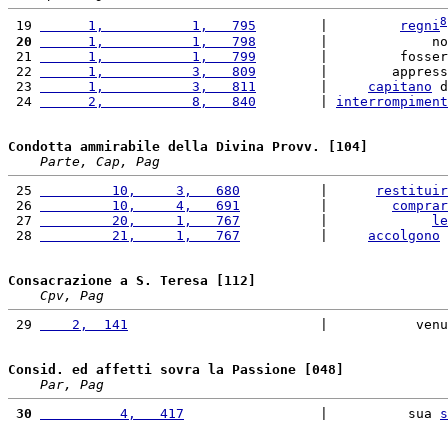
8
 19 
      1,           1,   795
        |         
regni
 20
      1,           1,   798
        |             no
 21 
      1,           1,   799
        |         fosser
 22 
      1,           3,   809
        |        appress
 23 
      1,           3,   811
        |     
capitano
 d
 24 
      2,           8,   840
        | 
interrompiment
Condotta ammirabile della Divina Provv. [104]
Parte, Cap, Pag
 25 
         10,     3,   680
          |      
restituir
 26 
         10,     4,   691
          |        
comprar
 27 
         20,     1,   767
          |             
le
 28 
         21,     1,   767
          |     
accolgono
 
Consacrazione a S. Teresa [112]
Cpv, Pag
 29 
    2,  141
                        |           venu
Consid. ed affetti sovra la Passione [048]
Par, Pag
 30
          4,   417
                 |          sua 
s