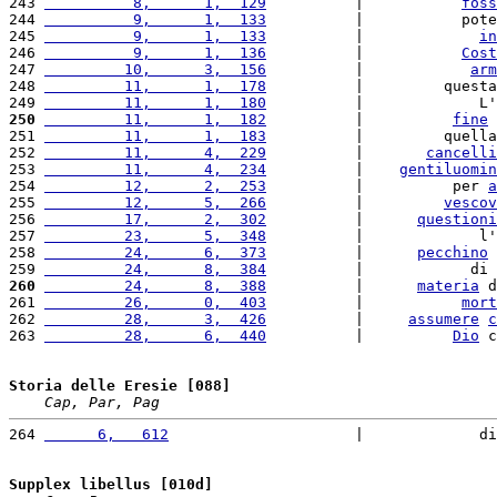
243 
          8,      1,  129
          |           
foss
244 
          9,      1,  133
          |           pote
245 
          9,      1,  133
          |             
in
246 
          9,      1,  136
          |           
Cost
247 
         10,      3,  156
          |            
arm
248 
         11,      1,  178
          |         questa
249 
         11,      1,  180
          |             L'
250
         11,      1,  182
          |          
fine
 
251 
         11,      1,  183
          |         quella
252 
         11,      4,  229
          |       
cancelli
253 
         11,      4,  234
          |    
gentiluomin
254 
         12,      2,  253
          |          per 
a
255 
         12,      5,  266
          |         
vescov
256 
         17,      2,  302
          |      
questioni
257 
         23,      5,  348
          |             l'
258 
         24,      6,  373
          |      
pecchino
 
259 
         24,      8,  384
          |            di 
260
         24,      8,  388
          |      
materia
 d
261 
         26,      0,  403
          |           
mort
262 
         28,      3,  426
          |     
assumere
c
263 
         28,      6,  440
          |          
Dio
 c
Storia delle Eresie [088]
Cap, Par, Pag
264 
      6,   612
                     |             di
Supplex libellus [010d]