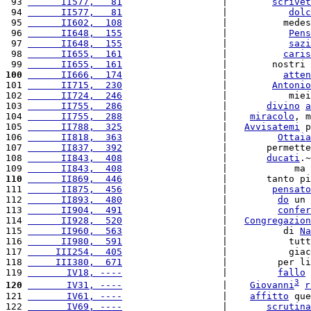
 93 
      II577,   81
                  |        
scrivet
 94 
      II577,   81
                  |           
dolc
 95 
      II602,  108
                  |          medes
 96 
      II648,  155
                  |           
Pens
 97 
      II648,  155
                  |           
sazi
 98 
      II655,  161
                  |          
caris
 99 
      II655,  161
                  |        nostri 
100
      II666,  174
                  |          
atten
101 
      II715,  230
                  |        
Antonio
102 
      II724,  246
                  |           miei
103 
      II755,  286
                  |       
divino
a
104 
      II755,  288
                  |    
miracolo
, m
105 
      II788,  325
                  |   
Avvisatemi
 p
106 
      II818,  363
                  |         
Ottaia
107 
      II837,  392
                  |       permette
108 
      II843,  408
                  |       
ducati
.~
109 
      II843,  408
                  |            ma 
110
      II869,  446
                  |       tanto pi
111 
      II875,  456
                  |        
pensato
112 
      II893,  480
                  |         
do
 un 
113 
      II904,  491
                  |         
confer
114 
      II928,  520
                  |   
Congregazion
115 
      II960,  563
                  |          di 
Na
116 
      II980,  591
                  |           tutt
117 
     III254,  405
                  |           giac
118 
     III380,  671
                  |         per li
119 
       IV18, ----
                  |         
fallo
3
120
       IV31, ----
                  |    
Giovanni
r
121 
       IV61, ----
                  |    
affitto
 que
122 
       IV69, ----
                  |       
scrutina