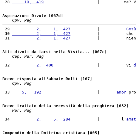
 28 
     19,  419
                      |          me? V
Aspirazioni Divote [067d]
Cpv, Pag
 29 
          2,     1,  427
           |           
Gesù
 30
          2,     1,  427
           |           che 
 31 
          2,     1,  427
           |           nien
Atti divoti da farsi nella Visita... [007c]
Cap, Par, Pag
 32 
          2,  400
                  |           vi 
d
Breve risposta all'abbate Rolli [107]
Cpv, Pag
 33 
    5,   192
                       |       
amor
 pro
Breve trattato della necessità della preghiera [032]
Par, Pag
 34 
          2,     5,  284
           |         l'
amat
Compendio della Dottrina cristiana [005]