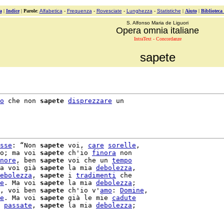
a
|
Indice
|
Parole
:
Alfabetica
-
Frequenza
-
Rovesciate
-
Lunghezza
-
Statistiche
|
Aiuto
|
Biblioteca
S. Alfonso Maria de Liguori
Opera omnia italiane
IntraText - Concordanze
sapete
o
 che non 
sapete
disprezzare
 un

sse
: “Non 
sapete
 voi, 
care
sorelle
,

o; ma voi 
sapete
 ch'io 
finora
 non

nore
, ben 
sapete
 voi che un 
tempo
a voi già 
sapete
 la mia 
debolezza
,

ebolezza
, 
sapete
 i 
tradimenti
 che

e
. Ma voi 
sapete
 la mia 
debolezza
;

, voi ben 
sapete
 ch'io v'
amo
: 
Domine
,

e
. Ma voi 
sapete
 già le mie 
cadute
passate
, 
sapete
 la mia 
debolezza
;
