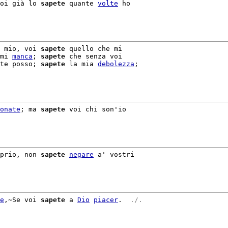
oi già lo 
sapete
 quante 
volte
 ho

 mio, voi 
sapete
mi 
manca
; 
sapete
 che senza voi

te posso; 
sapete
 la mia 
debolezza
;

onate
; ma 
sapete
 voi chi son'io

prio, non 
sapete
negare
 a' vostri

e
,~Se voi 
sapete
 a 
Dio
piacer
. 
 ./. 