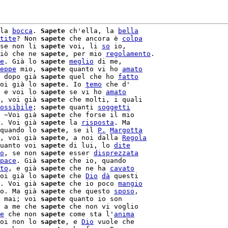
la 
bocca
. 
Sapete
 ch'ella, la 
bella
tite
? Non 
sapete
 che ancora è 
colpa
se non li 
sapete
 voi, li 
so
iò che ne 
sapete
, per mio 
regolamento
.

e
. Già lo 
sapete
meglio
 di me,

eppe
 mio, 
sapete
 quanto vi ho 
amato
 dopo già 
sapete
 quel che ho 
fatto
oi già lo 
sapete
. Io 
temo
 che d'

 e voi lo 
sapete
 se vi ho 
amato
, voi già 
sapete
 che molti, i quali

ossibile
; 
sapete
 quanti 
soggetti
 ~Voi già 
sapete
 che forse il mio

. Voi già 
sapete
 la 
risposta
quando lo 
sapete
, se il 
P.
Margotta
, voi già 
sapete
, a noi dalla 
Regola
uanto voi 
sapete
 di lui, lo 
dite
o
, se non 
sapete
 esser 
disprezzata
pace
. Già 
sapete
 che io, quando

to
, e già 
sapete
 che ne ha 
cavato
oi già lo 
sapete
 che 
Dio
dà
 questi

. Voi già 
sapete
 che io poco 
mangio
o. Ma già 
sapete
 che questo 
sposo
,

 mai; voi 
sapete
 a me che 
sapete
 che non vi voglio

e
 che non 
sapete
 come sta l'
anima
oi non lo 
sapete
, e 
Dio
 vuole che
