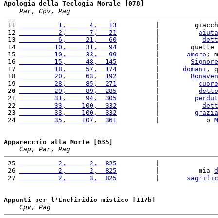
Apologia della Teologia Morale [078]
Par, Cpv, Pag
 11 
          1,      4,   13
          |         giacch
 12 
          2,      7,   21
          |          
aiuta
 13 
          6,     21,   60
          |           
dett
 14 
         10,     31,   94
          |        quelle 
 15 
         10,     33,   99
          |       
amore
; m
 16 
         15,     48,  145
          |        
Signore
 17 
         18,     57,  174
          |      
domani
, q
 18 
         20,     63,  192
          |        
Bonaven
 19 
         28,     85,  271
          |          
cuore
 20
         29,     89,  285
          |          
detto
 21 
         31,     94,  305
          |         
perdut
 22 
         33,    100,  332
          |           
dett
 23 
         33,    100,  332
          |         
grazia
 24 
         35,    107,  361
          |            o 
M
Apparecchio alla Morte [035]
Cap, Par, Pag
 25 
          2,      2,  825
          |               
 26 
          2,      2,  825
          |          mia 
d
 27 
          2,      3,  825
          |       
sagrific
Appunti per l'Enchiridio mistico [117b]
Cpv, Pag