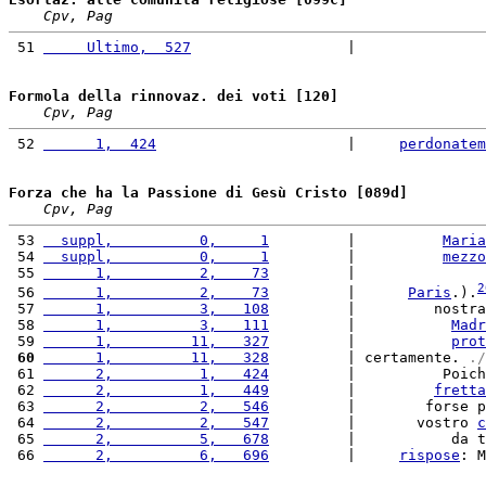
Cpv, Pag
 51 
     Ultimo,  527
                  |               
Formola della rinnovaz. dei voti [120]
Cpv, Pag
 52 
      1,  424
                      |     
perdonatem
Forza che ha la Passione di Gesù Cristo [089d]
Cpv, Pag
 53 
  suppl,          0,     1
         |          
Maria
 54 
  suppl,          0,     1
         |          
mezzo
 55 
      1,          2,    73
         |               
2
 56 
      1,          2,    73
         |      
Paris
.).
 57 
      1,          3,   108
         |         nostra
 58 
      1,          3,   111
         |           
Madr
 59 
      1,         11,   327
         |           
prot
 60
      1,         11,   328
         | certamente.
 ./
 61 
      2,          1,   424
         |          Poich
 62 
      2,          1,   449
         |         
fretta
 63 
      2,          2,   546
         |        forse p
 64 
      2,          2,   547
         |       vostro 
c
 65 
      2,          5,   678
         |           da t
 66 
      2,          6,   696
         |     
rispose
: M