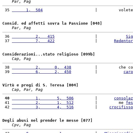
Par, Pag
 35 
      1,  504
                      |         volete
Consid. ed affetti sovra la Passione [048]
Par, Pag
 36 
          2,   415
                 |            
Sig
 37 
          7,   422
                 |       
Redentor
Considerazioni...stato religioso [099b]
Cap, Pag
 38 
          2,      0,  438
          |         che co
 39 
          6,      2,  450
          |           
caro
Virtù e pregi di S. Teresa [004]
Cap, Par, Pag
 40
          1,       5,  506
         |       
consolaz
 41 
          2,       1,  512
         |         me 
fes
 42 
          3,       4,  516
         |     
crocifisso
Degli abusi nel prender le messe [077]
Cpv, Pag