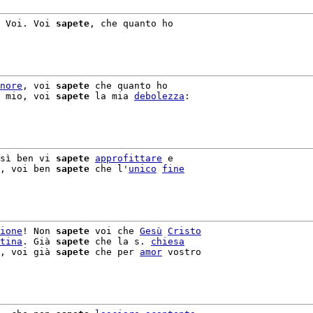
 Voi. Voi 
sapete
, che quanto ho

nore
, voi 
sapete
 che quanto ho

 mio, voi 
sapete
 la mia 
debolezza
:

sì ben vi 
sapete
approfittare
 e

, voi ben 
sapete
 che l'
unico
fine
ione
! Non 
sapete
 voi che 
Gesù
Cristo
tina
. Già 
sapete
 che la s. 
chiesa
, voi già 
sapete
 che per 
amor
 vostro
