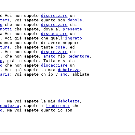
é Voi non 
sapete
disprezzare
 un

temi
, Voi 
sapete
 quanto son 
debole
.

o
 che non 
sapete
disprezzare
 chi

notti
 che 
sapete
, dove al 
presente
a Voi non 
sapete
discacciare
 un'

, Voi già 
sapete
 che quell'
ingrato
uando non 
sapete
 di avere neppure

tura
, che 
sapete
 tante 
cose
, ed

. Voi non 
sapete
disprezzare
, che non 
sapete
, 
amato
 mio 
Redentore
,

o
, già lo 
sapete
. Tutta è stata

o
 che non 
sapete
discacciare
 un

. Voi già 
sapete
 la mia 
debolezza
.

aria
; Voi 
sapete
 ch'io v'
amo
, abbiate

   Ma voi 
sapete
 la mia 
debolezza
,

ebolezza
, 
sapete
 i 
tradimenti
 che

o
. Ma voi 
sapete
 quanto io son
