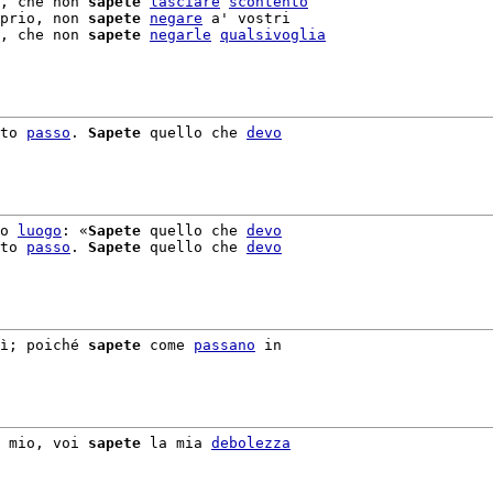
, che non 
sapete
lasciare
scontento
prio, non 
sapete
negare
 a' vostri

, che non 
sapete
negarle
qualsivoglia
to 
passo
. 
Sapete
 quello che 
devo
o 
luogo
: «
Sapete
 quello che 
devo
to 
passo
. 
Sapete
 quello che 
devo
ì; poiché 
sapete
 come 
passano
 in

 mio, voi 
sapete
 la mia 
debolezza