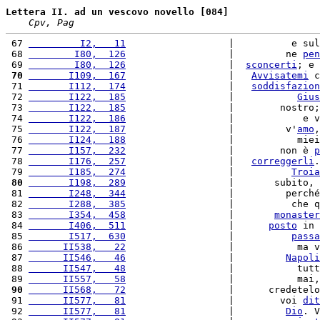
Lettera II. ad un vescovo novello [084]
Cpv, Pag
 67 
         I2,   11
                  |          e sul
 68 
        I80,  126
                  |         ne 
pen
 69 
        I80,  126
                  |  
sconcerti
; e 
 70
       I109,  167
                  |   
Avvisatemi
 c
 71 
       I112,  174
                  |   
soddisfazion
 72 
       I122,  185
                  |           
Gius
 73 
       I122,  185
                  |        nostro;
 74 
       I122,  186
                  |            e v
 75 
       I122,  187
                  |         v'
amo
,
 76 
       I124,  188
                  |           miei
 77 
       I157,  232
                  |        non è 
p
 78 
       I176,  257
                  |   
correggerli
.
 79 
       I185,  274
                  |          
Troia
 80
       I198,  289
                  |       subito, 
 81 
       I248,  344
                  |         perché
 82 
       I288,  385
                  |          che q
 83 
       I354,  458
                  |       
monaster
 84 
       I406,  511
                  |      
posto
 in 
 85 
       I517,  630
                  |          
passa
 86 
      II538,   22
                  |           ma v
 87 
      II546,   46
                  |         
Napoli
 88 
      II547,   48
                  |           tutt
 89 
      II557,   58
                  |           mai,
 90
      II568,   72
                  |      credetelo
 91 
      II577,   81
                  |        voi 
dit
 92 
      II577,   81
                  |         
Dio
. V