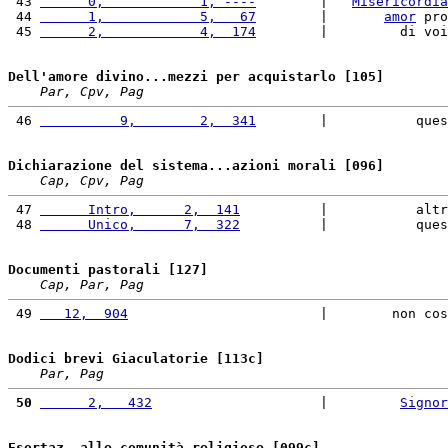
 43 
      0,            1, ----
        |   
Misericordia
 44 
      1,            5,   67
        |       
amor
 pro
 45 
      2,            4,  174
        |         di voi
Dell'amore divino...mezzi per acquistarlo [105]
Par, Cpv, Pag
 46 
          9,        2,  341
        |           ques
Dichiarazione del sistema...azioni morali [096]
Cap, Cpv, Pag
 47 
      Intro,      2,  141
          |           altr
 48 
      Unico,      7,  322
          |           ques
Documenti pastorali [127]
Cap, Par, Pag
 49 
   12,  904
                        |        non cos
Dodici brevi Giaculatorie [113c]
Par, Pag
 50
      2,   432
                     |         
Signor
Esortaz. alle comunità religiose [099c]