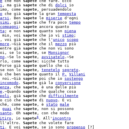
e
 che non 
sapete
 che fare. Ecco

i
, ma già 
sapete
 che di 
dolci
 io

imo, come 
sapete
, persuadendolo

o
 che già 
sapete
 la gran 
tempesta
arsi
. Ben 
sapete
 le 
miserie
 d'ogni

simi
, già 
sapete
 che fra poco 
tempo
compagni
: 
sapete
ta
; e non 
sapete
 quanto son 
piena
 mio, voi 
sapete
 che io vi 
stimo
;

, voi già 
sapete
 che l'
unico
scopo
more
.~Già 
sapete
 che il 
mezzo
 più

entre già 
sapete
 che non vi sono

oi, se lo 
sapete
, se 
Monsignor
no
.~Se lo 
sapete
, 
avvisatelo
.~Se

rlo, come 
sapete
: sicché tutto

Forse già 
sapete
 quello che ci

se non lo 
sapete
, 
tenetelo
segreto
ù che ben 
sapete
 quanto il 
P.
Villani
 noi.~Già 
sapete
 poi che io 
sostengo
incomodo
. 
Sapete
 già la 
conversione
enza
, che 
sapete
, è una delle più

e
.~Quando 
sapete
 che qualche cosa

poli
, già 
sapete
 che 
difficilmente
o ciò che 
sapete
 di 
nuovo
. E vi

ché, come 
sapete
, è 
stato
male
 
guai
 che 
sapete
, non si possono

santo
. Oh 
sapete
4
itiro
, io 
sapete
. All'
incontro
ll'altro. 
Sapete
 che volete fare

ti
. E voi 
sapete
, se io sono 
propenso
 [?]
