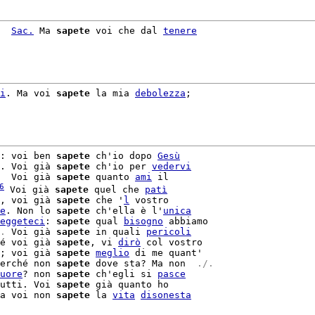
  
Sac.
 Ma 
sapete
 voi che dal 
tenere
i
. Ma voi 
sapete
 la mia 
debolezza
;

: voi ben 
sapete
 ch'io dopo 
Gesù
. Voi già 
sapete
 ch'io per 
vedervi
  Voi già 
sapete
 quanto 
ami
 il

6
 Voi già 
sapete
 quel che 
patì
, voi già 
sapete
 che '
l
 vostro

e
. Non lo 
sapete
 ch'ella è l'
unica
eggeteci
: 
sapete
 qual 
bisogno
. 
Voi già 
sapete
 in quali 
pericoli
é voi già 
sapete
, vi 
dirò
 col vostro

; voi già 
sapete
meglio
 di me quant'

erché non 
sapete
 dove sta? Ma non 
 ./. 
uore
? non 
sapete
 ch'egli si 
pasce
utti. Voi 
sapete
 già quanto ho

a voi non 
sapete
 la 
vita
disonesta