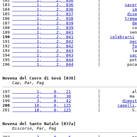
182 
          1,      2,  836
          |               
183 
          1,      2,  836
          |          
sacer
184 
          1,      2,  836
          |             
im
185 
          1,      2,  837
          |           
disp
186 
          1,      2,  838
          |          
trema
187 
          1,      2,  839
          |             
de
188 
          1,      2,  839
          |             co
189 
          1,      2,  841
          |            sen
190
          1,      2,  841
          |    
celebrarsi
 
191 
          1,      2,  842
          |            
nec
192 
          1,      2,  842
          |             
fo
193 
          1,      2,  843
          |             la
194 
          1,      2,  843
          |            
sac
195 
          1,      2,  844
          |            pot
196 
          1,      2,  844
          |           poca
Novena del Cuore di Gesù [038]
Cap, Par, Pag
197 
          1,     0,   21
           |             al
198 
          2,     0,   30
           |            ma 
199 
          3,     0,   42
           |         
dimost
200
         10,     0,  125
           |       
capelli
,
201 
         10,     0,  125
           |             S.
Novena del Santo Natale [037a]
Discorso, Par, Pag