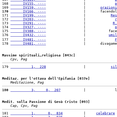
168 
      IV155, ----
                  |              
p
169 
      IV159, ----
                  |       
orazioni
170
      IV166, ----
                  |       facendol
171 
      IV199, ----
                  |            
Res
172 
      IV203, ----
                  |              
r
173 
      IV291, ----
                  |             
R.
174 
      IV327, ----
                  |              
p
175 
      IV388, ----
                  |           face
176 
      IV432, ----
                  |           
umil
177 
      IV481, ----
                  |              
F
178 
      IV481, ----
                  |       divagame
Massime spirituali…religiosa [043c]
Cpv, Pag
179 
          1,  228
                  |            
sil
Meditaz. per l'ottava dell'Epifania [037e]
Meditazione, Pag
180
          3,     0,  207
           |              l
Medit. sulla Passione di Gesù Cristo [093]
Cap, Cpv, Pag
181 
          1,      0,  834
          |     
celebrare