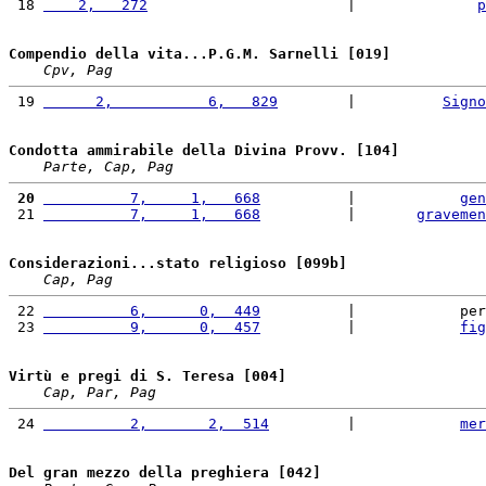
 18 
    2,   272
                       |              
p
Compendio della vita...P.G.M. Sarnelli [019]
Cpv, Pag
 19 
      2,           6,   829
        |          
Signo
Condotta ammirabile della Divina Provv. [104]
Parte, Cap, Pag
 20
          7,     1,   668
          |            
gen
 21 
          7,     1,   668
          |       
gravemen
Considerazioni...stato religioso [099b]
Cap, Pag
 22 
          6,      0,  449
          |            per
 23 
          9,      0,  457
          |            
fig
Virtù e pregi di S. Teresa [004]
Cap, Par, Pag
 24 
          2,       2,  514
         |            
mer
Del gran mezzo della preghiera [042]