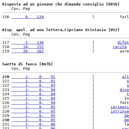
Risposta ad un giovane che dimanda consiglio [085b]
Cpv, Pag
216 
      0,   129
                     |           farl
Risp. apol. ad una lettera…Cipriano Aristasio [052]
Cpv, Pag
217 
      2,   136
                     |          
difet
218 
     14,   152
                     |        
carità
 
219 
     20,   162
                     |           avre
Saette di fuoco [067b]
Cpv, Pag
220
      2,    0,   91
                |            
alt
221 
      2,    0,   91
                |              
n
222 
      2,    0,   93
                |              
n
223 
      2,    0,   94
                |           
disp
224 
      2,    0,   94
                |              
t
225 
      2,    0,   94
                |             In
226 
      2,    0,   94
                |           fatt
227 
      2,    0,   95
                |       
cerimoni
228 
      2,    0,   95
                |       
intrinse
229 
      2,    0,   95
                |             
de
230
      2,    0,   95
                |             
me
231 
      2,    0,   96
                |             la
232 
      2,    0,   96
                |            
sac