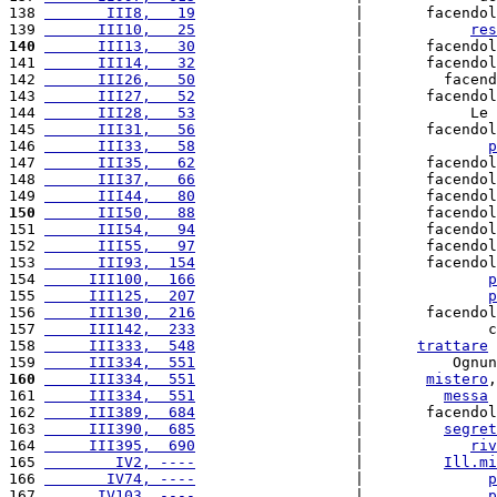
138 
       III8,   19
                  |       facendol
139 
      III10,   25
                  |            
res
140
      III13,   30
                  |       facendol
141 
      III14,   32
                  |       facendol
142 
      III26,   50
                  |         facend
143 
      III27,   52
                  |       facendol
144 
      III28,   53
                  |            Le 
145 
      III31,   56
                  |       facendol
146 
      III33,   58
                  |              
p
147 
      III35,   62
                  |       facendol
148 
      III37,   66
                  |       facendol
149 
      III44,   80
                  |       facendol
150
      III50,   88
                  |       facendol
151 
      III54,   94
                  |       facendol
152 
      III55,   97
                  |       facendol
153 
      III93,  154
                  |       facendol
154 
     III100,  166
                  |              
p
155 
     III125,  207
                  |              
p
156 
     III130,  216
                  |       facendol
157 
     III142,  233
                  |              c
158 
     III333,  548
                  |      
trattare
 
159 
     III334,  551
                  |          Ognun
160
     III334,  551
                  |       
mistero
,
161 
     III334,  551
                  |         
messa
 
162 
     III389,  684
                  |       facendol
163 
     III390,  685
                  |         
segret
164 
     III395,  690
                  |            
riv
165 
        IV2, ----
                  |         
Ill.mi
166 
       IV74, ----
                  |              
p
167 
      IV103, ----
                  |              
p