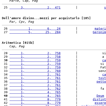
Parte, Cap, Pag
 25 
      3,            2,  471
        |              
s
Dell'amore divino...mezzi per acquistarlo [105]
Par, Cpv, Pag
 26 
          1,        6,   24
        |         
materi
 27 
          5,       25,  284
        |        
Geronim
Aritmetica [015b]
Cap, Pag
 28 
      1,            2,  758
        |             si
 29 
      1,            2,  758
        |             a 
 30
      1,            2,  759
        |             
ca
 31 
      1,            2,  759
        |            si 
 32 
      1,            2,  759
        |            Fat
 33 
      1,            2,  760
        |           senz
 34 
      1,            2,  761
        |             
ca
 35 
      1,            2,  761
        |           
tost
 36 
      1,            2,  761
        |          
petto
 37 
      1,            2,  761
        |               
 38 
      1,            3,  762
        |            fa 
 39 
      1,            4,  765
        |               
 40
      1,            4,  765
        |          
Deum
 
 41 
      1,            8,  779
        |        
distint
 42 
      1,            8,  779
        |         
essere