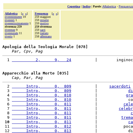
Copertina
|
Indice
|
Parole
:
Alfabetica
-
Frequenz
Alfabetica
[
«
»
]
Frequenza
[
«
»
]
riverentemente
19
259 maggiori
riverenti
1
259
miserie
riverentissimamente
1
259
motivo
riverenza 259
259 riverenza
riverenze
9
259
sacri
riverenziale
11
259
trattato
riverio
1
258
affermano
Apologia della Teologia Morale [078]
Par, Cpv, Pag
  1 
          2,      9,   24
          |        inginoc
Apparecchio alla Morte [035]
Cap, Par, Pag
  2 
      Intro,      0,  809
          |     
sacerdoti
 
  3 
      Intro,      0,  809
          |             
di
  4 
      Intro,      0,  810
          |            
gra
  5 
      Intro,      0,  810
          |             co
  6 
      Intro,      0,  811
          |           
cele
  7 
      Intro,      0,  811
          |         
celebr
  8 
      Intro,      0,  811
          |              
c
  9 
      Intro,      0,  811
          |          
trema
 10
      Intro,      0,  811
          |             
ca
 11 
      Intro,      0,  812
          |           poca
 12 
      Intro,      0,  813
          |             di