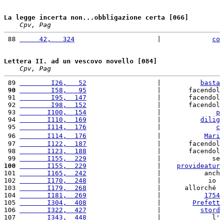
La legge incerta non...obbligazione certa [066]
Cpv, Pag
 88 
     42,   324
                     |             
co
Lettera II. ad un vescovo novello [084]
Cpv, Pag
 89 
        I26,   52
                  |          
basta
 90
        I58,   95
                  |       facendol
 91 
        I95,  147
                  |       facendol
 92 
        I98,  152
                  |       facendol
 93 
       I100,  154
                  |              
p
 94 
       I110,  169
                  |          
dilig
 95 
       I114,  176
                  |              
c
 96 
       I114,  176
                  |           
Mari
 97 
       I122,  187
                  |       facendol
 98 
       I123,  188
                  |       facendol
 99 
       I155,  229
                  |             se
100
       I155,  229
                  |    
provideatur
101 
       I165,  242
                  |           anch
102 
       I170,  248
                  |            io 
103 
       I179,  268
                  |      allorché 
104 
       I181,  269
                  |           
1754
105 
       I304,  408
                  |        
Prefett
106 
       I322,  427
                  |          
stord
107 
       I343,  448
                  |             l'