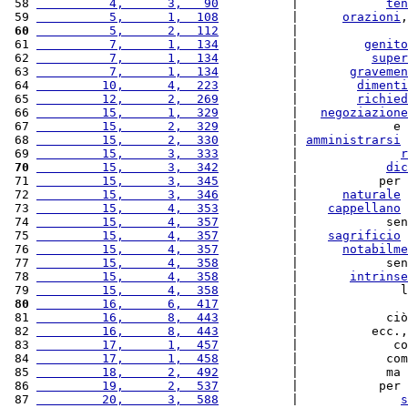
 58 
          4,      3,   90
          |            
ten
 59 
          5,      1,  108
          |      
orazioni
,
 60
          5,      2,  112
          |               
 61 
          7,      1,  134
          |         
genito
 62 
          7,      1,  134
          |          
super
 63 
          7,      1,  134
          |       
gravemen
 64 
         10,      4,  223
          |        
dimenti
 65 
         12,      2,  269
          |        
richied
 66 
         15,      1,  329
          |   
negoziazione
 67 
         15,      2,  329
          |             e 
 68 
         15,      2,  330
          | 
amministrarsi
 
 69 
         15,      3,  333
          |              
r
 70
         15,      3,  342
          |            
dic
 71 
         15,      3,  345
          |           per 
 72 
         15,      3,  346
          |      
naturale
 
 73 
         15,      4,  353
          |    
cappellano
 
 74 
         15,      4,  357
          |            sen
 75 
         15,      4,  357
          |    
sagrificio
 
 76 
         15,      4,  357
          |      
notabilme
 77 
         15,      4,  358
          |            sen
 78 
         15,      4,  358
          |       
intrinse
 79 
         15,      4,  358
          |              l
 80
         16,      6,  417
          |               
 81 
         16,      8,  443
          |            ciò
 82 
         16,      8,  443
          |          ecc.,
 83 
         17,      1,  457
          |             co
 84 
         17,      1,  458
          |            com
 85 
         18,      2,  492
          |            ma 
 86 
         19,      2,  537
          |           per 
 87 
         20,      3,  588
          |              
s