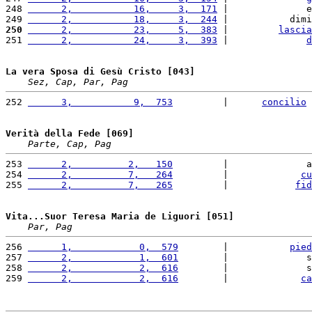
248 
      2,           16,     3,  171
 |              e
249 
      2,           18,     3,  244
 |           dimi
250
      2,           23,     5,  383
 |         
lascia
251 
      2,           24,     3,  393
 |              
d
La vera Sposa di Gesù Cristo [043]
Sez, Cap, Par, Pag
252 
      3,           9,  753
         |      
concilio
 
Verità della Fede [069]
Parte, Cap, Pag
253 
      2,          2,   150
         |              a
254 
      2,          7,   264
         |             
cu
255 
      2,          7,   265
         |            
fid
Vita...Suor Teresa Maria de Liguori [051]
Par, Pag
256 
      1,            0,  579
        |           
pied
257 
      2,            1,  601
        |              s
258 
      2,            2,  616
        |              s
259 
      2,            2,  616
        |             
ca