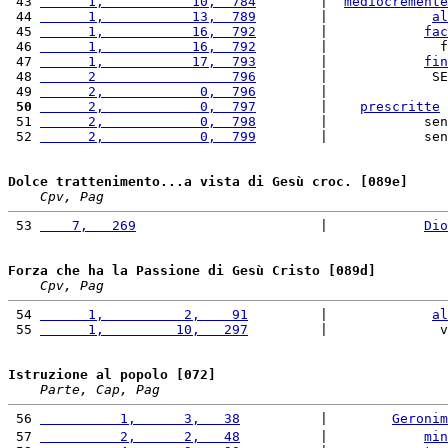
 43 
      1,           10,  784
        |  
mediocremente
 44 
      1,           13,  789
        |             
al
 45 
      1,           16,  792
        |            
fac
 46 
      1,           16,  792
        |              f
 47 
      1,           17,  793
        |            
fin
 48 
      2                 796
        |             SE
 49 
      2,            0,  796
        |               
 50
      2,            0,  797
        |    
prescritte
 
 51 
      2,            0,  798
        |            sen
 52 
      2,            0,  799
        |            sen
Dolce trattenimento...a vista di Gesù croc. [089e]
Cpv, Pag
 53 
    7,   269
                       |            
Dio
Forza che ha la Passione di Gesù Cristo [089d]
Cpv, Pag
 54 
      1,          2,    91
         |             
al
 55 
      1,         10,   297
         |              v
Istruzione al popolo [072]
Parte, Cap, Pag
 56 
          1,      3,   38
          |        
Geronim
 57 
          2,      2,   48
          |            
min