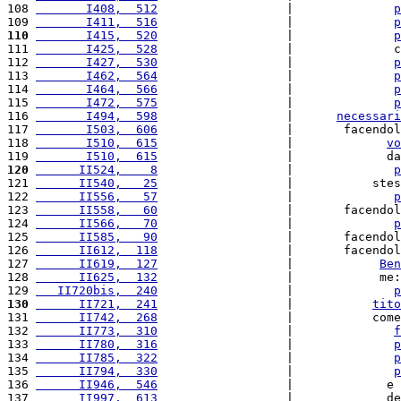
108 
       I408,  512
                  |              
p
109 
       I411,  516
                  |              
p
110
       I415,  520
                  |              
p
111 
       I425,  528
                  |              c
112 
       I427,  530
                  |              
p
113 
       I462,  564
                  |              
p
114 
       I464,  566
                  |              
p
115 
       I472,  575
                  |              
p
116 
       I494,  598
                  |      
necessari
117 
       I503,  606
                  |       facendol
118 
       I510,  615
                  |             
vo
119 
       I510,  615
                  |             da
120
      II524,    8
                  |              
p
121 
      II540,   25
                  |           stes
122 
      II556,   57
                  |              
p
123 
      II558,   60
                  |       facendol
124 
      II566,   70
                  |              
p
125 
      II585,   90
                  |       facendol
126 
      II612,  118
                  |       facendol
127 
      II619,  127
                  |            
Ben
128 
      II625,  132
                  |            me:
129 
   II720bis,  240
                  |              
p
130
      II721,  241
                  |           
tito
131 
      II742,  268
                  |           come
132 
      II773,  310
                  |              
f
133 
      II780,  316
                  |              
p
134 
      II785,  322
                  |              
p
135 
      II794,  330
                  |              
p
136 
      II946,  546
                  |             e 
137 
      II997,  613
                  |             de