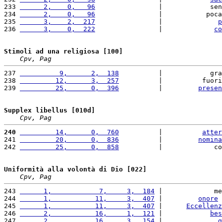
233 
      2,    0,   96
                |            sen
234 
      2,    0,   96
                |           poca
235 
      3,    2,  217
                |              
p
236 
      3,    0,  222
                |             
co
Stimoli ad una religiosa [100]
Cpv, Pag
237 
          9,      2,  138
          |            gra
238 
         12,      3,  257
          |          fuori
239 
         25,      0,  396
          |         
presen
Supplex libellus [010d]
Cpv, Pag
240
         14,      0,  760
          |          
atter
241 
         20,      0,  836
          |         
nomina
242 
         25,      0,  858
          |             co
Uniformità alla volontà di Dio [022]
Cpv, Pag
243 
      1,            7,     3,  184
 |             me
244 
      1,           11,     3,  407
 |         
onore
 
245 
      1,           11,     3,  407
 |      
Eccellenz
246 
      2,           16,     1,  121
 |            
bes
247 
      2,           16,     3,  154
 |              
g