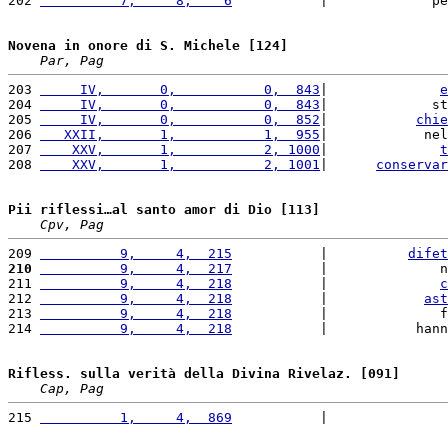
202 
          7,     8,    6
           |             pe
Novena in onore di S. Michele [124]
Par, Pag
203 
     IV,       0,           0,  843
|              
e
204 
     IV,       0,           0,  843
|             st
205 
     IV,       0,           0,  852
|           
chie
206 
   XXII,       1,           1,  955
|            nel
207 
    XXV,       1,           2, 1000
|              
t
208 
    XXV,       1,           2, 1001
|      
conservar
Pii riflessi…al santo amor di Dio [113]
Cpv, Pag
209 
          9,     4,  215
           |          
difet
210
          9,     4,  217
           |              n
211 
          9,     4,  218
           |              
c
212 
          9,     4,  218
           |            
ast
213 
          9,     4,  218
           |              f
214 
          9,     4,  218
           |           hann
Rifless. sulla verità della Divina Rivelaz. [091]
Cap, Pag
215 
          1,     4,  869
           |               