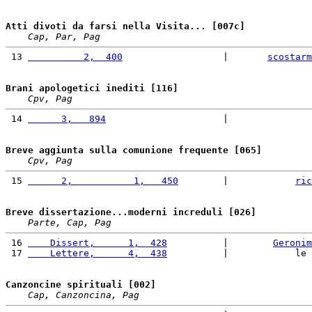
Atti divoti da farsi nella Visita... [007c]
Cap, Par, Pag
 13 
          2,  400
                  |       
scostarm
Brani apologetici inediti [116]
Cpv, Pag
 14 
      3,   894
                     |               
Breve aggiunta sulla comunione frequente [065]
Cpv, Pag
 15 
      2,           1,   450
        |            
ric
Breve dissertazione...moderni increduli [026]
Parte, Cap, Pag
 16 
    Dissert,      1,  428
          |        
Geronim
 17 
    Lettere,      4,  438
          |            le 
Canzoncine spirituali [002]
Cap, Canzoncina, Pag