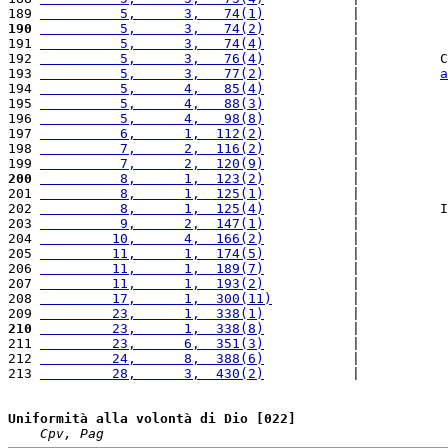
189 
          5,      3,   74(1)
           |           
190
          5,      3,   74(2)
           |           
191 
          5,      3,   74(4)
           |           
192 
          5,      3,   76(4)
           |          C
193 
          5,      3,   77(2)
           |          
a
194 
          5,      4,   85(4)
           |           
195 
          5,      4,   88(3)
           |           
196 
          5,      4,   98(8)
           |           
197 
          6,      1,  112(2)
           |           
198 
          7,      2,  116(2)
           |           
199 
          7,      2,  120(9)
           |           
200
          8,      1,  123(2)
           |           
201 
          8,      1,  125(1)
           |           
202 
          8,      1,  125(4)
           |          I
203 
          9,      2,  147(1)
           |           
204 
         10,      4,  166(2)
           |           
205 
         11,      1,  174(5)
           |           
206 
         11,      1,  189(7)
           |           
207 
         11,      1,  193(2)
           |           
208 
         17,      1,  300(11)
          |           
209 
         23,      1,  338(1)
           |           
210
         23,      1,  338(8)
           |           
211 
         23,      6,  351(3)
           |           
212 
         24,      8,  388(6)
           |           
213 
         28,      3,  430(2)
           |           
Uniformità alla volontà di Dio [022]
Cpv, Pag