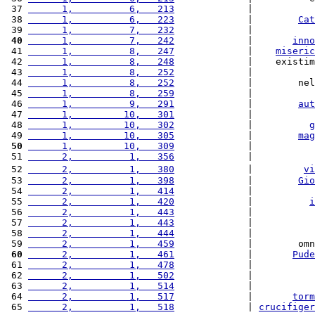
 37 
      1,          6,   213
             |           
 38 
      1,          6,   223
             |        
Cat
 39 
      1,          7,   232
             |           
 40
      1,          7,   242
             |       
inno
 41 
      1,          8,   247
             |    
miseric
 42 
      1,          8,   248
             |    existim
 43 
      1,          8,   252
             |           
 44 
      1,          8,   252
             |        nel
 45 
      1,          8,   259
             |           
 46 
      1,          9,   291
             |        
aut
 47 
      1,         10,   301
             |           
 48 
      1,         10,   302
             |          
g
 49 
      1,         10,   305
             |        
mag
 50
      1,         10,   309
             |           
 51 
      2,          1,   356
             |           
 52 
      2,          1,   380
             |         
vi
 53 
      2,          1,   398
             |        
Gio
 54 
      2,          1,   414
             |           
 55 
      2,          1,   420
             |          
i
 56 
      2,          1,   443
             |           
 57 
      2,          1,   443
             |           
 58 
      2,          1,   444
             |           
 59 
      2,          1,   459
             |        omn
 60
      2,          1,   461
             |       
Pude
 61 
      2,          1,   478
             |           
 62 
      2,          1,   502
             |           
 63 
      2,          1,   514
             |           
 64 
      2,          1,   517
             |       
torm
 65 
      2,          1,   518
             | 
crucifiger