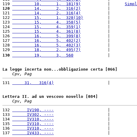
119 
         10,      1,  181(9)
           |      
Simpl
120
         14,      2,  316(2)
           |           
121 
         14,      2,  316(4)
           |           
122 
         15,      1,  328(10)
          |           
123 
         15,      4,  358(5)
           |           
124 
         15,      4,  359(1)
           |           
125 
         15,      4,  361(8)
           |           
126 
         16,      5,  399(8)
           |           
127 
         16,      5,  402(2)
           |           
128 
         16,      5,  402(3)
           |           
129 
         18,      2,  495(7)
           |           
130
         19,      3,  560
              |           
La legge incerta non...obbligazione certa [066]
Cpv, Pag
131 
     31,   316(4)
                      |           
Lettera II. ad un vescovo novello [084]
Cpv, Pag
132 
      IV190, ----
                      |           
133 
      IV302, ----
                      |           
134 
      IV310, ----
                      |           
135 
      IV310, ----
                      |           
136 
      IV310, ----
                      |           
137 
      IV433, ----
                      |           