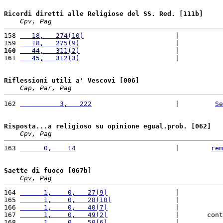
Ricordi diretti alle Religiose del SS. Red. [111b]
Cpv, Pag
158 
   18,   274(10)
                       |           
159 
   18,   275(9)
                        |           
160
   44,   311(2)
                        |           
161 
   45,   312(3)
                        |           
Riflessioni utili a' Vescovi [006]
Cap, Par, Pag
162 
          3,   222
                     |         
Se
Risposta...a religioso su opinione egual.prob. [062]
Cpv, Pag
163 
      0,    14
                         |        
rem
Saette di fuoco [067b]
Cpv, Pag
164 
      1,    0,   27(9)
                 |           
165 
      1,    0,   28(10)
                |           
166 
      1,    0,   40(7)
                 |           
167 
      1,    0,   49(2)
                 |       cont
168 
      1,    0,   50(6)
                 |           