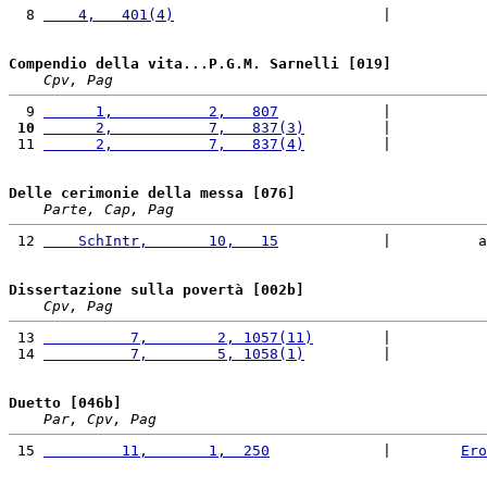
  8 
    4,   401(4)
                        |           
Compendio della vita...P.G.M. Sarnelli [019]
Cpv, Pag
  9 
      1,           2,   807
            |           
 10
      2,           7,   837(3)
         |           
 11 
      2,           7,   837(4)
         |           
Delle cerimonie della messa [076]
Parte, Cap, Pag
 12 
    SchIntr,       10,   15
            |          a
Dissertazione sulla povertà [002b]
Cpv, Pag
 13 
          7,        2, 1057(11)
        |           
 14 
          7,        5, 1058(1)
         |           
Duetto [046b]
Par, Cpv, Pag
 15 
         11,       1,  250
             |        
Ero