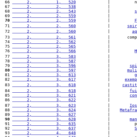
 66 
      2,          1,   520
             |          n
 67 
      2,          2,   538
             |           
 68 
      2,          2,   543
             |          
s
 69 
      2,          2,   559
             |           
 70
      2,          2,   559
             |          
F
 71 
      2,          2,   560
             |       
spir
 72 
      2,          2,   560
             |         
aq
 73 
      2,          2,   561
             |       comp
 74 
      2,          2,   562
             |           
 75 
      2,          2,   565
             |           
 76 
      2,          2,   566
             |          
M
 77 
      2,          3,   583
             |           
 78 
      2,          3,   587
             |           
 79 
      2,          3,   596
             |        
spi
 80
      2,          3,   597
             |       
muli
 81 
      2,          3,   613
             |          
g
 82 
      2,          3,   617
             |      
exemp
 83 
      2,          3,   618
             |     
castit
 84 
      2,          3,   618
             |        
fui
 85 
      2,          3,   621
             |        
con
 86 
      2,          3,   622
             |           
 87 
      2,          3,   623
             |        
Ios
 88 
      2,          3,   624
             |    
Metafra
 89 
      2,          3,   627
             |           
 90
      2,          3,   628
             |        
man
 91 
      2,          3,   635
             |          p
 92 
      2,          3,   637
             |          
S
 93 
      2,          4,   648
             |           