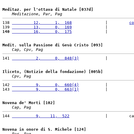
Meditaz. per l'ottava di Natale [037d]
Meditazione, Par, Pag
138 
         12,      1,  168
              |         
co
139 
         13,      0,  169
              |           
140
         16,      0,  175
              |           
Medit. sulla Passione di Gesù Cristo [093]
Cap, Cpv, Pag
141 
          2,      0,  848(3)
           |           
Iliceto, (Notizie della fondazione) [005b]
Cpv, Pag
142 
          9,      0,  660(4)
           |           
143 
          9,      0,  663(1)
           |           
Novena de' Morti [102]
Cap, Pag
144 
          9,    11,  522
               |         ca
Novena in onore di S. Michele [124]
Par, Pag