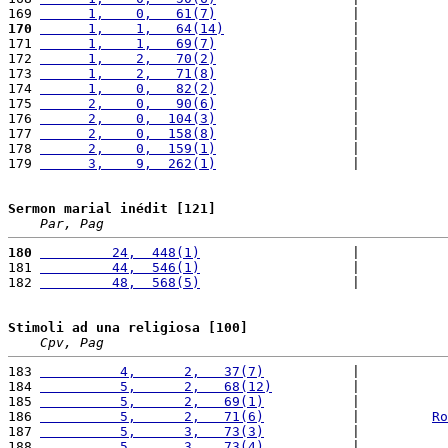
169 
      1,    0,   61(7)
                 |           
170
      1,    1,   64(14)
                |           
171 
      1,    1,   69(7)
                 |           
172 
      1,    2,   70(2)
                 |           
173 
      1,    2,   71(8)
                 |           
174 
      1,    0,   82(2)
                 |           
175 
      2,    0,   90(6)
                 |           
176 
      2,    0,  104(3)
                 |           
177 
      2,    0,  158(8)
                 |           
178 
      2,    0,  159(1)
                 |           
179 
      3,    9,  262(1)
                 |           
Sermon marial inédit [121]
Par, Pag
180
         24,  448(1)
                   |          
181 
         44,  546(1)
                   |           
182 
         48,  568(5)
                   |          
Stimoli ad una religiosa [100]
Cpv, Pag
183 
          4,      2,   37(7)
           |           
184 
          5,      2,   68(12)
          |           
185 
          5,      2,   69(1)
           |           
186 
          5,      2,   71(6)
           |         
Ro
187 
          5,      3,   73(3)
           |           
188 
          5,      3,   73(4)
           |           