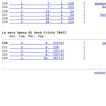
214 
      1,            7,     1,  159
     |     
daemon
215 
      1,            7,     5,  223
     |         do
216 
      2,           13,     1,   23
     |           
217 
      2,           13,     1,   24
     |        
Pot
218 
      2,           16,     3,  154
     |           
219 
      2,           18,     2,  214
     |           
La vera Sposa di Gesù Cristo [043]
Sez, Cap, Par, Pag
220
      3,           9,  722(6)
          |         
Se
221 
      3,           9,  728
             |           
222 
      3,           9,  737(3)
          |           
223 
      3,           9,  737(3)
          |           
224 
      3,          10,  767(3)
          |           
IntraText®