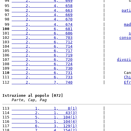
 94 
      2,          4,   649
             |          s
 95 
      2,          4,   658
             |           
 96 
      2,          4,   663
             |       
pati
 97 
      2,          4,   669
             |           
 98 
      2,          4,   670
             |           
 99 
      2,          4,   674
             |        
mad
100
      2,          6,   681
             |           
101 
      2,          6,   686
             |          
s
102 
      2,          6,   703
             |      
conso
103 
      2,          6,   712
             |           
104 
      2,          6,   714
             |           
105 
      2,          6,   717
             |           
106 
      2,          6,   719
             |           
107 
      2,          6,   720
             |     
divozi
108 
      2,          6,   724
             |           
109 
      2,          6,   730
             |           
110
      2,          6,   731
             |        Can
111 
      2,          6,   733
             |        
Chi
112 
      2,          7,   740
             |        
Efr
Istruzione al popolo [072]
Parte, Cap, Pag
113 
          1,      1,    8(1)
           |           
114 
          2,      1,   43(3)
           |           
115 
          5,      1,  104(1)
           |           
116 
          5,      1,  104(4)
           |           
117 
          6,      3,  129(1)
           |           
118 
          7,      4,  154(2)
           |           