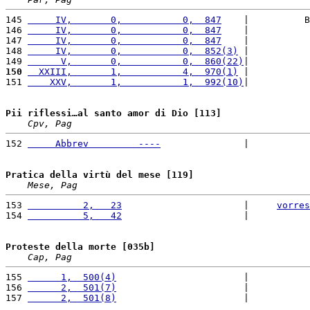
145 
     IV,       0,           0,  847
    |          B
146 
     IV,       0,           0,  847
    |           
147 
     IV,       0,           0,  847
    |           
148 
     IV,       0,           0,  852(3)
 |           
149 
      V,       0,           0,  860(22)
|           
150
  XXIII,       1,           4,  970(1)
 |           
151 
    XXV,       1,           1,  992(10)
|           
Pii riflessi…al santo amor di Dio [113]
Cpv, Pag
152 
     Abbrev         ----
               |           
Pratica della virtù del mese [119]
Mese, Pag
153 
          2,   23
                      |     
vorres
154 
          5,   42
                      |           
Proteste della morte [035b]
Cap, Pag
155 
      1,  500(4)
                       |           
156 
      2,  501(7)
                       |           
157 
      2,  501(8)
                       |           