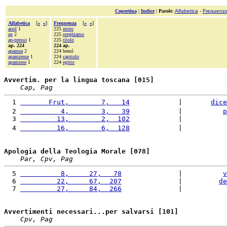
Copertina
|
Indice
|
Parole
:
Alfabetica
-
Frequenz
Alfabetica
[
«
»
]
Frequenza
[
«
»
]
aool
1
225
moto
ap
2
225
preghiamo
ap-presso
1
225
titolo
ap. 224
224 ap.
apamea
2
224 bensì
apamiense
1
224
capitolo
apamiese
1
224
egitto
Avvertim. per la lingua toscana [015]
Cap, Pag
  1 
       Frut,        7,   14
            |       
dice
  2 
          4,        3,   39
            |          
p
  3 
         13,        2,  102
            |           
  4 
         16,        6,  128
            |           
Apologia della Teologia Morale [078]
Par, Cpv, Pag
  5 
          8,     27,   78
              |          
v
  6 
         22,     67,  207
              |         
de
  7 
         27,     84,  266
              |           
Avvertimenti necessari...per salvarsi [101]
Cpv, Pag