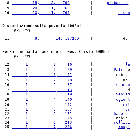
  8 
         18,     3,   760
         |      
probabile
,
  9 
         20,     1,   765
         |               
T
 10
         20,     1,   765
         |           
dicon
Dissertazione sulla povertà [002b]
Cpv, Pag
 11 
          9,       14, 1072(9)
    |             de 
Forza che ha la Passione di Gesù Cristo [089d]
Cpv, Pag
 12 
      1,          1,    16
        |              
la
 13 
      1,          1,    29
        |         
Patri
 e
 14 
      1,          1,    41
        |          nobis 
 15 
      1,          2,    78
        |             ne 
 16 
      1,          2,    87
        |          
commen
 17 
      1,          3,   113
        |              ad
 18 
      1,          3,   119
        |          
veniam
 19 
      1,          4,   140
        |         
fugiunt
 20
      1,          4,   142
        |            
imit
 21 
      1,          5,   157
        |              
gr
 22 
      1,          5,   171
        |         
habere
 23 
      1,          5,   175
        |          nobis 
 24 
      1,          6,   213
        |         
sollici
 25 
      1,          7,   236
        |           
respl