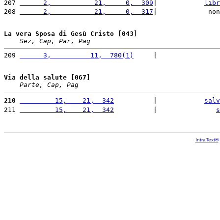
207 
      2,           21,     0,  309
|            
libr
208 
      2,           21,     0,  317
|             non
La vera Sposa di Gesù Cristo [043]
Sez, Cap, Par, Pag
209 
      3,          11,  780(1)
     |                
Via della salute [067]
Parte, Cap, Pag
210
         15,    21,  342
          |            
salv
211 
         15,    21,  342
          |               
s
IntraText®