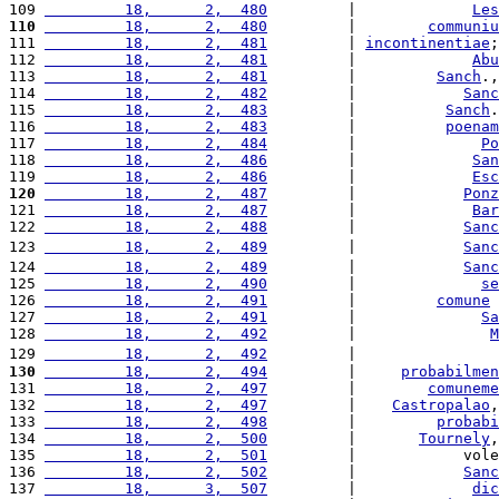
109 
         18,      2,  480
         |             
Les
110
         18,      2,  480
         |        
communiu
111 
         18,      2,  481
         | 
incontinentiae
;
112 
         18,      2,  481
         |             
Abu
113 
         18,      2,  481
         |         
Sanch
.,
114 
         18,      2,  482
         |            
Sanc
115 
         18,      2,  483
         |          
Sanch
.
116 
         18,      2,  483
         |          
poenam
117 
         18,      2,  484
         |              
Po
118 
         18,      2,  486
         |             
San
119 
         18,      2,  486
         |             
Esc
120
         18,      2,  487
         |            
Ponz
121 
         18,      2,  487
         |             
Bar
122 
         18,      2,  488
         |            
Sanc
123 
         18,      2,  489
         |            
Sanc
124 
         18,      2,  489
         |            
Sanc
125 
         18,      2,  490
         |              
se
126 
         18,      2,  491
         |         
comune
 
127 
         18,      2,  491
         |              
Sa
128 
         18,      2,  492
         |               
M
129 
         18,      2,  492
         |                
130
         18,      2,  494
         |     
probabilmen
131 
         18,      2,  497
         |        
comuneme
132 
         18,      2,  497
         |    
Castropalao
,
133 
         18,      2,  498
         |         
probabi
134 
         18,      2,  500
         |       
Tournely
,
135 
         18,      2,  501
         |            vole
136 
         18,      2,  502
         |            
Sanc
137 
         18,      3,  507
         |             
dic