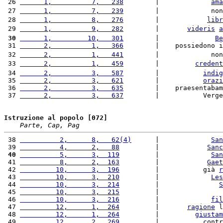
 26 
      1,          7,   238
        |             
ama
 27 
      1,          7,   239
        |             non
 28 
      1,          8,   276
        |            
libr
 29 
      1,          9,   282
        |       
videris
a
 30
      1,         10,   301
        |              
Be
 31 
      2,          1,   366
        |    possiedono i
 32 
      2,          1,   441
        |             non
 33 
      2,          1,   459
        |         
credent
 34 
      2,          3,   587
        |           
indig
 35 
      2,          3,   621
        |           
orazi
 36 
      2,          3,   635
        |    praesentabam
 37 
      2,          3,   637
        |           Verge
Istruzione al popolo [072]
Parte, Cap, Pag
 38 
          2,      8,   62(4)
      |             
San
 39 
          4,      2,   88
         |            
Sanc
 40
          5,      3,  119
         |             
San
 41 
          8,      2,  163
         |            
Gaet
 42 
         10,      3,  196
         |           già 
r
 43 
         10,      3,  210
         |             
Les
 44 
         10,      3,  214
         |               
S
 45 
         10,      3,  215
         |                
 46 
         10,      3,  216
         |             
fil
 47 
         12,      1,  264
         |       
ragione
 l
 48 
         12,      1,  264
         |         
giustam
 49 
         12,      2,  269
         |           contr