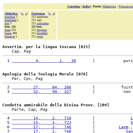
Copertina
|
Indice
|
Parole
:
Alfabetica
-
Frequenz
Alfabetica
[
«
»
]
Frequenza
[
«
»
]
bombace
2
212 quomodo
bombarda
1
212 sarò
bon
1
212
solitudine
bon. 211
211 bon.
bona
233
211
disgusto
bonac
489
211
dovrebbe
bonaccia
1
211
sposi
Avvertim. per la lingua toscana [015]
Cap, Pag
  1 
          4,        1,   39
       |            puri
Apologia della Teologia Morale [078]
Par, Cpv, Pag
  2 
         27,     84,  266
         |           fuist
  3 
         32,     99,  327
         |            non 
Condotta ammirabile della Divina Provv. [104]
Parte, Cap, Pag
  4 
         14,     2,   710
         |               
L
  5 
         15,     3,   723
         |               
V
  6 
         17,     2,   746
         |          
Laym
.,
  7 
         17,     2,   746
         |             
San