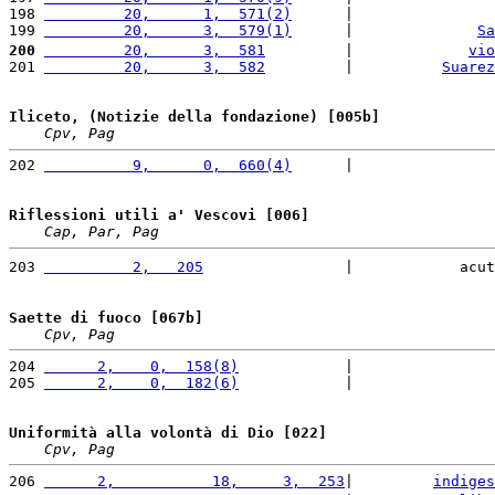
198 
         20,      1,  571(2)
      |                
199 
         20,      3,  579(1)
      |              
Sa
200
         20,      3,  581
         |             
vio
201 
         20,      3,  582
         |          
Suarez
Iliceto, (Notizie della fondazione) [005b]
Cpv, Pag
202 
          9,      0,  660(4)
      |                
Riflessioni utili a' Vescovi [006]
Cap, Par, Pag
203 
          2,   205
                |            acut
Saette di fuoco [067b]
Cpv, Pag
204 
      2,    0,  158(8)
            |                
205 
      2,    0,  182(6)
            |                
Uniformità alla volontà di Dio [022]
Cpv, Pag
206 
      2,           18,     3,  253
|         
indiges