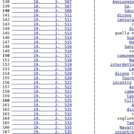
138 
         18,      3,  507
         |       
Aggiungon
139 
         18,      3,  507
         |            
Sa
, 
140
         18,      3,  508
         |            
Sanc
141 
         19,      1,  511
         |         
dicono
142 
         19,      1,  511
         |         
censura
143 
         19,      1,  511
         |               c
144 
         19,      1,  512
         |              
di
145 
         19,      1,  513
         |        quella n
146 
         19,      1,  514
         |             
Sua
147 
         19,      1,  515
         |              
Ho
148 
         19,      1,  516
         |            
Sanc
149 
         19,      1,  516
         |              co
150
         19,      1,  517
         |         
comunem
151 
         19,      2,  518
         |              
Na
152 
         19,      2,  519
         |      
interdetto
153 
         19,      2,  520
         |              
Le
154 
         19,      2,  520
         |        
dicono
 C
155 
         19,      2,  520
         |           
Tourn
156 
         19,      2,  522
         |       
incontro
157 
         19,      2,  522
         |              
Av
158 
         19,      2,  522
         |            
came
159 
         19,      2,  523
         |             
Cas
160
         19,      2,  525
         |            
Fill
161 
         19,      2,  529
         |               
A
162 
         19,      2,  531
         |             
dic
163 
         19,      2,  532
         |               c
164 
         19,      2,  533
         |         voglion
165 
         19,      2,  533
         |             
Tam
166 
         19,      2,  535
         |          
Navarr
167 
         19,      2,  535
         |        
incontro