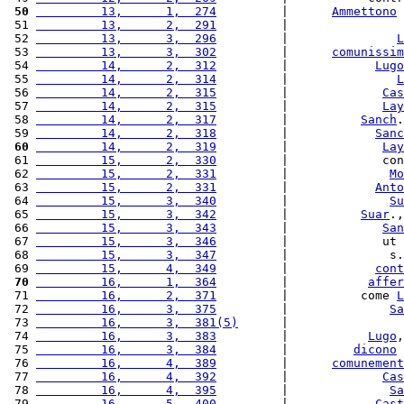
 50
         13,      1,  274
         |      
Ammettono
 
 51 
         13,      2,  291
         |                
 52 
         13,      3,  296
         |               
L
 53 
         13,      3,  302
         |      
comunissim
 54 
         14,      2,  312
         |            
Lugo
 55 
         14,      2,  314
         |               
L
 56 
         14,      2,  315
         |             
Cas
 57 
         14,      2,  315
         |             
Lay
 58 
         14,      2,  317
         |          
Sanch
.
 59 
         14,      2,  318
         |            
Sanc
 60
         14,      2,  319
         |             
Lay
 61 
         15,      2,  330
         |             con
 62 
         15,      2,  331
         |              
Mo
 63 
         15,      2,  331
         |            
Anto
 64 
         15,      3,  340
         |              
Su
 65 
         15,      3,  342
         |          
Suar
.,
 66 
         15,      3,  343
         |             
San
 67 
         15,      3,  346
         |             ut 
 68 
         15,      3,  347
         |              s.
 69 
         15,      4,  349
         |            
cont
 70
         16,      1,  364
         |           
affer
 71 
         16,      2,  371
         |          come 
L
 72 
         16,      3,  375
         |              
Sa
 73 
         16,      3,  381(5)
      |                
 74 
         16,      3,  383
         |           
Lugo
,
 75 
         16,      3,  384
         |         
dicono
 76 
         16,      4,  389
         |      
comunement
 77 
         16,      4,  392
         |             
Cas
 78 
         16,      4,  395
         |              
Sa
 79 
         16,      5,  400
         |            
Cast