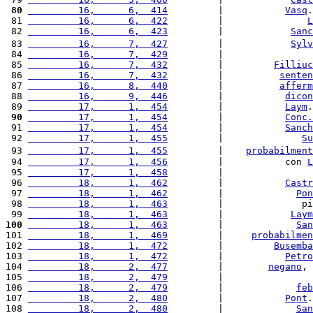
 80
         16,      6,  414
         |           
Vasq
.
 81 
         16,      6,  422
         |               
L
 82 
         16,      6,  423
         |            
Sanc
 83 
         16,      7,  427
         |            
Sylv
 84 
         16,      7,  429
         |                
 85 
         16,      7,  432
         |         
Filliuc
 86 
         16,      7,  432
         |          
senten
 87 
         16,      8,  440
         |          
afferm
 88 
         16,      9,  446
         |           
dicon
 89 
         17,      1,  454
         |           
Laym
.
 90
         17,      1,  454
         |           
Conc.
 91 
         17,      1,  454
         |           
Sanch
 92 
         17,      1,  455
         |              
Su
 93 
         17,      1,  455
         |    
probabilment
 94 
         17,      1,  456
         |           con 
L
 95 
         17,      1,  458
         |                
 96 
         18,      1,  462
         |           
Castr
 97 
         18,      1,  462
         |             
Pon
 98 
         18,      1,  463
         |              pi
 99 
         18,      1,  463
         |            
Laym
100
         18,      1,  463
         |             
San
101 
         18,      1,  469
         |     
probabilmen
102 
         18,      1,  472
         |         
Busemba
103 
         18,      1,  472
         |           
Petro
104 
         18,      2,  477
         |        
negano
, 
105 
         18,      2,  479
         |                
106 
         18,      2,  479
         |             
feb
107 
         18,      2,  480
         |           
Pont
.
108 
         18,      2,  480
         |             
San