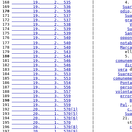
168 
         19,      2,  535
         |             4. 
169 
         19,      2,  536
         |            
Suar
170
         19,      2,  536
         |           
odio
,
171 
         19,      2,  537
         |             
Sua
172 
         19,      2,  537
         |             
gra
173 
         19,      2,  538
         |               
V
174 
         19,      2,  539
         |              
Su
175 
         19,      2,  539
         |             
San
176 
         19,      2,  540
         |           
oppon
177 
         19,      2,  540
         |           
notab
178 
         19,      2,  540
         |           
Marca
179 
         19,      2,  543
         |             ell
180
         19,      2,  544
         |             5. 
181 
         19,      2,  546
         |         
comunem
182 
         19,      3,  546
         |             
dic
183 
         19,      3,  548
         |          
vera
 d
184 
         19,      3,  553
         |          
Suarez
185 
         19,      3,  553
         |        
comuneme
186 
         19,      3,  554
         |           
Ponta
187 
         19,      3,  556
         |           
perso
188 
         19,      3,  557
         |         
volonta
189 
         19,      3,  559
         |           
error
190
         19,      3,  559
         |               
B
191 
         19,      3,  559
         |           
Pal
.,
192 
         20,      1,  570(1)
      |              
c.
193 
         20,      1,  570(5)
      |             
Sua
194 
         20,      1,  570(6)
      |            21. 
195 
         20,      1,  570
         |              st
196 
         20,      1,  570(8)
      |               
c
197 
         20,      1,  570(9)
      |                