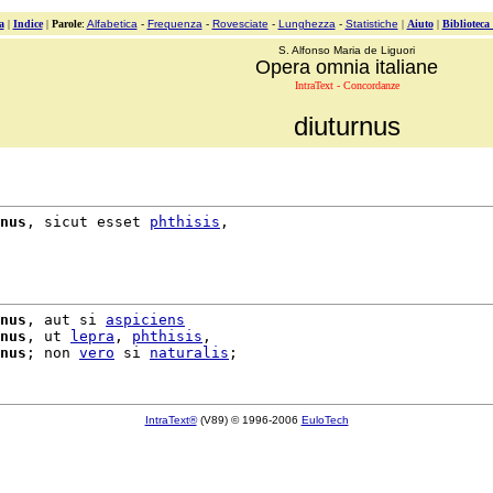
a
|
Indice
|
Parole
:
Alfabetica
-
Frequenza
-
Rovesciate
-
Lunghezza
-
Statistiche
|
Aiuto
|
Biblioteca
S. Alfonso Maria de Liguori
Opera omnia italiane
IntraText - Concordanze
diuturnus
nus
, sicut esset 
phthisis
,

nus
, aut si 
aspiciens
nus
, ut 
lepra
, 
phthisis
,

nus
; non 
vero
 si 
naturalis
IntraText®
(V89) © 1996-2006
EuloTech