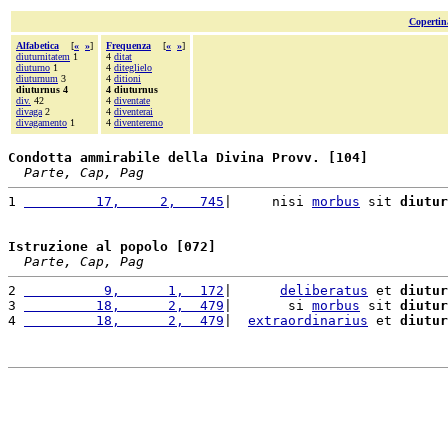
Copertin
Alfabetica
[
«
»
]
Frequenza
[
«
»
]
diuturnitatem
1
4
ditat
diuturno
1
4
diteglielo
diuturnum
3
4
ditioni
diuturnus 4
4 diuturnus
div.
42
4
diventate
divaga
2
4
diventerai
divagamento
1
4
diventeremo
Condotta ammirabile della Divina Provv. [104]
Parte, Cap, Pag
1 
         17,     2,   745
|     nisi 
morbus
 sit 
diutur
Istruzione al popolo [072]
Parte, Cap, Pag
2 
          9,      1,  172
|      
deliberatus
 et 
diutur
3 
         18,      2,  479
|       si 
morbus
 sit 
diutur
4 
         18,      2,  479
|  
extraordinarius
 et 
diutur