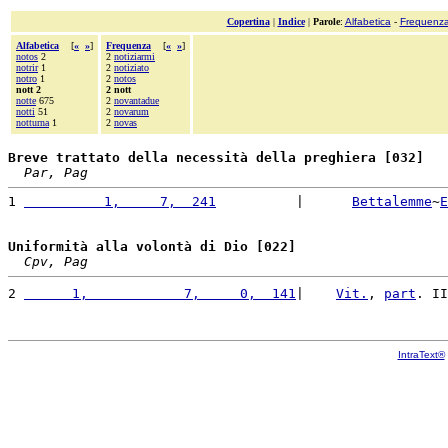
Copertina
|
Indice
|
Parole
:
Alfabetica
-
Frequenz
Alfabetica
[
«
»
]
Frequenza
[
«
»
]
notos
2
2
notiziarmi
notrir
1
2
notiziato
notro
1
2
notos
nott 2
2 nott
notte
675
2
novantadue
notti
51
2
novarum
notturna
1
2
novas
Breve trattato della necessità della preghiera [032]
Par, Pag
1 
          1,     7,  241
          |      
Bettalemme
~
E
Uniformità alla volontà di Dio [022]
Cpv, Pag
2 
      1,            7,     0,  141
|    
Vit.
, 
part
. II
IntraText®