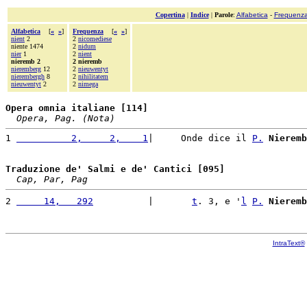
Copertina
|
Indice
|
Parole
:
Alfabetica
-
Frequenz
Alfabetica
[
«
»
]
Frequenza
[
«
»
]
nient
2
2
nicomediese
niente 1474
2
nidum
nier
1
2
nient
nieremb 2
2 nieremb
nieremberg
12
2
nieuwentyt
nierembergh
8
2
nihilitatem
nieuwentyt
2
2
nimega
Opera omnia italiane [114]
Opera, Pag. (Nota)
1 
          2,     2,    1
|     Onde dice il 
P.
Nieremb
Traduzione de' Salmi e de' Cantici [095]
Cap, Par, Pag
2 
     14,   292
          |       
t
. 3, e '
l
P.
Nieremb
IntraText®