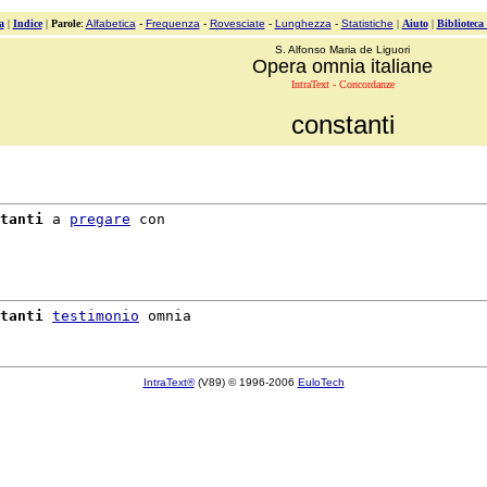
a
|
Indice
|
Parole
:
Alfabetica
-
Frequenza
-
Rovesciate
-
Lunghezza
-
Statistiche
|
Aiuto
|
Biblioteca
S. Alfonso Maria de Liguori
Opera omnia italiane
IntraText - Concordanze
constanti
tanti
 a 
pregare
 con

tanti
testimonio
IntraText®
(V89) © 1996-2006
EuloTech