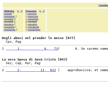
Copertin
Alfabetica
[
«
»
]
Frequenza
[
«
»
]
constant
7
2
conspicui
constantem
2
2
conspicuus
constanter
4
2
constantem
constanti 2
2 constanti
constantia
2
2
constantia
constantiae
1
2
constantiam
constantiam
2
2
constantiense
Degli abusi nel prender le messe [077]
Cpv, Pag
1 
      1,            6,   73
|        6. Se saremo 
cons
La vera Sposa di Gesù Cristo [043]
Sez, Cap, Par, Pag
2 
      2,          11,  622
 |    approbavisse, et 
cons