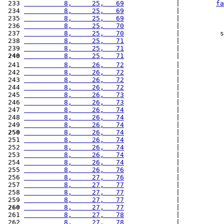
 233 
          8,     25,   69
             |         
fa
 234 
          8,     25,   69
             |           
 235 
          8,     25,   69
             |           
 236 
          8,     25,   70
             |           
 237 
          8,     25,   70
             |          s
 238 
          8,     25,   71
             |           
 239 
          8,     25,   71
             |           
 240
          8,     25,   71
             |           
 241 
          8,     26,   72
             |           
 242 
          8,     26,   72
             |           
 243 
          8,     26,   72
             |           
 244 
          8,     26,   72
             |           
 245 
          8,     26,   73
             |           
 246 
          8,     26,   73
             |           
 247 
          8,     26,   74
             |           
 248 
          8,     26,   74
             |           
 249 
          8,     26,   74
             |           
 250
          8,     26,   74
             |           
 251 
          8,     26,   74
             |           
 252 
          8,     26,   74
             |           
 253 
          8,     26,   74
             |           
 254 
          8,     26,   74
             |           
 255 
          8,     26,   76
             |           
 256 
          8,     27,   76
             |           
 257 
          8,     27,   77
             |           
 258 
          8,     27,   77
             |           
 259 
          8,     27,   77
             |           
 260
          8,     27,   77
             |           
 261 
          8,     27,   78
             |           
 262 
          8,     27,   78
             |           