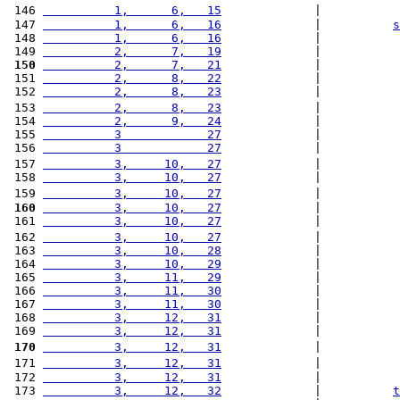
 146 
          1,      6,   15
             |           
 147 
          1,      6,   16
             |          
s
 148 
          1,      6,   16
             |           
 149 
          2,      7,   19
             |           
 150
          2,      7,   21
             |           
 151 
          2,      8,   22
             |           
 152 
          2,      8,   23
             |           
 153 
          2,      8,   23
             |           
 154 
          2,      9,   24
             |           
 155 
          3            27
             |           
 156 
          3            27
             |           
 157 
          3,     10,   27
             |           
 158 
          3,     10,   27
             |           
 159 
          3,     10,   27
             |           
 160
          3,     10,   27
             |           
 161 
          3,     10,   27
             |           
 162 
          3,     10,   27
             |           
 163 
          3,     10,   28
             |           
 164 
          3,     10,   29
             |           
 165 
          3,     11,   29
             |           
 166 
          3,     11,   30
             |           
 167 
          3,     11,   30
             |           
 168 
          3,     12,   31
             |           
 169 
          3,     12,   31
             |           
 170
          3,     12,   31
             |           
 171 
          3,     12,   31
             |           
 172 
          3,     12,   31
             |           
 173 
          3,     12,   32
             |          
t