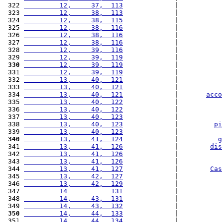
 322 
         12,     37,  113
             |           
 323 
         12,     38,  113
             |           
 324 
         12,     38,  115
             |           
 325 
         12,     38,  116
             |           
 326 
         12,     38,  116
             |           
 327 
         12,     38,  116
             |           
 328 
         12,     39,  116
             |           
 329 
         12,     39,  119
             |           
 330
         12,     39,  119
             |           
 331 
         12,     39,  119
             |           
 332 
         13,     40,  121
             |           
 333 
         13,     40,  121
             |           
 334 
         13,     40,  121
             |       
acco
 335 
         13,     40,  122
             |           
 336 
         13,     40,  122
             |           
 337 
         13,     40,  123
             |           
 338 
         13,     40,  123
             |         
pi
 339 
         13,     40,  123
             |           
 340
         13,     41,  124
             |          
g
 341 
         13,     41,  126
             |        
dis
 342 
         13,     41,  126
             |           
 343 
         13,     41,  126
             |           
 344 
         13,     41,  127
             |        
Cas
 345 
         13,     42,  127
             |           
 346 
         13,     42,  129
             |           
 347 
         14           131
             |           
 348 
         14,     43,  131
             |           
 349 
         14,     43,  132
             |           
 350
         14,     44,  133
             |           
 351 
         14,     44,  134
             |           