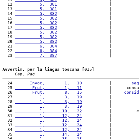
  12 
          5,  381
                     |           
  13 
          5,  381
                     |           
  14 
          5,  382
                     |           
  15 
          5,  382
                     |           
  16 
          5,  382
                     |           
  17 
          5,  382
                     |           
  18 
          5,  382
                     |           
  19 
          5,  382
                     |           
  20
          5,  382
                     |           
  21 
          6,  384
                     |           
  22 
          6,  384
                     |           
  23 
          7,  387
                     |           
Avvertim. per la lingua toscana [015]
Cap, Pag
  24 
      Invoc,        1,   10
           |        
sag
  25 
       Frut,        1,   11
           |      consa
  26 
       Frut,        8,   15
           |     
consid
  27 
          1,        3,   19
           |           
  28 
          1,        3,   19
           |           
  29 
          1,        3,   19
           |           
  30
          1,       10,   22
           |          e
  31 
          1,       12,   24
           |           
  32 
          1,       12,   24
           |           
  33 
          1,       12,   24
           |           
  34 
          1,       12,   24
           |           
  35 
          1,       14,   24
           |           
  36 
          1,       15,   25
           |           