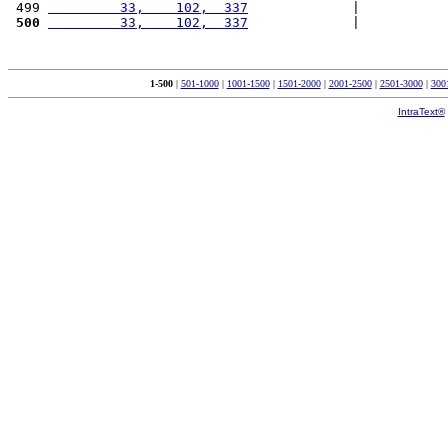
 499 
         33,    102,  337
             |           
 500
         33,    102,  337
             |           
1-500
|
501-1000
|
1001-1500
|
1501-2000
|
2001-2500
|
2501-3000
|
300
IntraText®