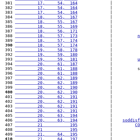
 381 
         17,     54,  164
             |           
 382 
         17,     54,  164
             |           
 383 
         17,     54,  164
             |           
 384 
         18,     55,  167
             |           
 385 
         18,     55,  167
             |           
 386 
         18,     55,  169
             |           
 387 
         18,     56,  171
             |           
 388 
         18,     57,  173
             |          
n
 389 
         18,     57,  174
             |           
 390
         18,     57,  174
             |           
 391 
         19,     58,  178
             |           
 392 
         19,     59,  180
             |           
 393 
         19,     59,  181
             |          
u
 394 
         20,     61,  187
             |           
 395 
         20,     61,  188
             |          s
 396 
         20,     61,  188
             |           
 397 
         20,     62,  189
             |           
 398 
         20,     62,  189
             |           
 399 
         20,     62,  190
             |           
 400
         20,     62,  190
             |           
 401 
         20,     62,  191
             |           
 402 
         20,     62,  191
             |           
 403 
         20,     62,  191
             |           
 404 
         20,     62,  191
             |           
 405 
         20,     63,  194
             |           
 406 
         20,     63,  194
             |    
soddisf
 407 
         21           195
             |         
CO
 408 
         21           195
             |           
 409 
         21,     64,  195
             |           
 410
         21,     64,  197
             |           