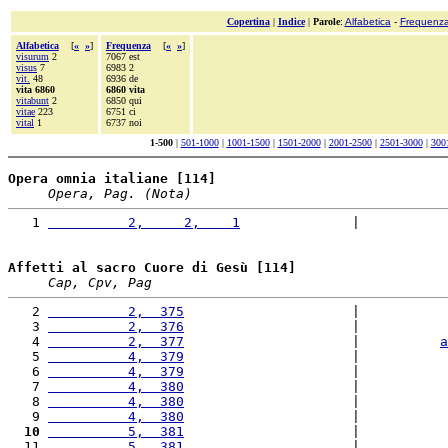
Copertina
|
Indice
|
Parole
:
Alfabetica
-
Frequenz
Alfabetica
[
«
»
]
Frequenza
[
«
»
]
visurum
2
7067 est
visus
7
6983 2
vit.
48
6936 de
vita 6860
6860 vita
vitabunt
2
6850 qui
vitae
223
6751 ci
vital
1
6737 noi
1-500
|
501-1000
|
1001-1500
|
1501-2000
|
2001-2500
|
2501-3000
|
300
Opera omnia italiane [114]
Opera, Pag. (Nota)
   1 
          2,     2,    1
              |           
Affetti al sacro Cuore di Gesù [114]
Cap, Cpv, Pag
   2 
          2,  375
                     |           
   3 
          2,  376
                     |           
   4 
          2,  377
                     |          
a
   5 
          4,  379
                     |           
   6 
          4,  379
                     |           
   7 
          4,  380
                     |           
   8 
          4,  380
                     |           
   9 
          4,  380
                     |           
  10
          5,  381
                     |           
  11 
          5,  381
                     |           