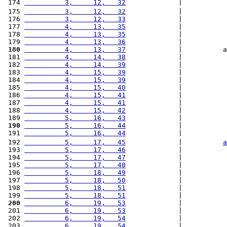
 174 
          3,     12,   32
             |           
 175 
          3,     12,   32
             |           
 176 
          3,     12,   33
             |           
 177 
          4,     13,   35
             |           
 178 
          4,     13,   35
             |           
 179 
          4,     13,   36
             |           
 180
          4,     13,   37
             |          a
 181 
          4,     14,   38
             |           
 182 
          4,     14,   39
             |           
 183 
          4,     15,   39
             |           
 184 
          4,     15,   39
             |           
 185 
          4,     15,   40
             |           
 186 
          4,     15,   41
             |           
 187 
          4,     15,   41
             |           
 188 
          4,     15,   42
             |           
 189 
          5,     16,   43
             |           
 190
          5,     16,   44
             |           
 191 
          5,     16,   44
             |           
 192 
          5,     17,   45
             |          
a
 193 
          5,     17,   46
             |           
 194 
          5,     17,   47
             |           
 195 
          5,     17,   48
             |           
 196 
          5,     18,   49
             |           
 197 
          5,     18,   50
             |           
 198 
          5,     18,   51
             |           
 199 
          5,     18,   51
             |           
 200
          6,     19,   53
             |           
 201 
          6,     19,   53
             |           
 202 
          6,     19,   54
             |           
 203 
          6,     19,   54
             |           