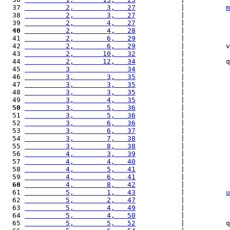
  37 
          2,        3,   27
           |          
m
  38 
          2,        3,   27
           |           
  39 
          2,        4,   27
           |           
  40
          2,        4,   28
           |           
  41 
          2,        6,   29
           |           
  42 
          2,        6,   29
           |          v
  43 
          2,       10,   32
           |           
  44 
          2,       12,   34
           |          q
  45 
          3              34
           |           
  46 
          3,        3,   35
           |           
  47 
          3,        3,   35
           |           
  48 
          3,        3,   35
           |           
  49 
          3,        4,   35
           |           
  50
          3,        5,   36
           |           
  51 
          3,        5,   36
           |           
  52 
          3,        6,   36
           |           
  53 
          3,        6,   37
           |           
  54 
          3,        7,   38
           |           
  55 
          3,        8,   38
           |           
  56 
          4,        3,   39
           |           
  57 
          4,        4,   40
           |           
  58 
          4,        5,   41
           |           
  59 
          4,        6,   41
           |           
  60
          4,        8,   42
           |           
  61 
          5,        1,   43
           |          
u
  62 
          5,        2,   47
           |           
  63 
          5,        4,   49
           |           
  64 
          5,        4,   50
           |           
  65 
          5,        5,   52
           |          q