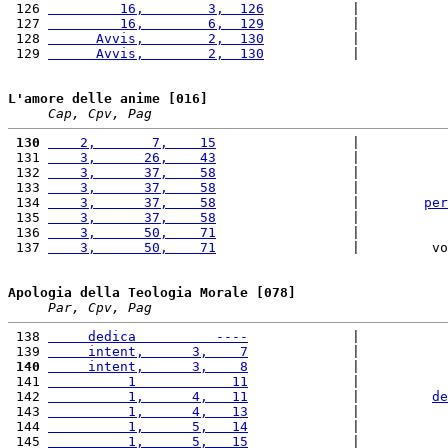
 126 
         16,        3,  126
           |           
 127 
         16,        6,  129
           |           
 128 
      Avvis,        2,  130
           |           
 129 
      Avvis,        2,  130
           |           
L'amore delle anime [016]
Cap, Cpv, Pag
 130
    2,       7,    15
                 |           
 131 
    3,      26,    43
                 |           
 132 
    3,      37,    58
                 |           
 133 
    3,      37,    58
                 |           
 134 
    3,      37,    58
                 |        
per
 135 
    3,      37,    58
                 |           
 136 
    3,      50,    71
                 |           
 137 
    3,      50,    71
                 |         vo
Apologia della Teologia Morale [078]
Par, Cpv, Pag
 138 
     dedica          ----
             |           
 139 
     intent,      3,    7
             |           
 140
     intent,      3,    8
             |           
 141 
          1            11
             |           
 142 
          1,      4,   11
             |         
de
 143 
          1,      4,   13
             |           
 144 
          1,      5,   14
             |           
 145 
          1,      5,   15
             |           