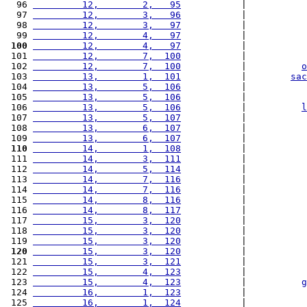
  96 
         12,        2,   95
           |           
  97 
         12,        3,   96
           |           
  98 
         12,        3,   97
           |           
  99 
         12,        4,   97
           |           
 100
         12,        4,   97
           |           
 101 
         12,        7,  100
           |           
 102 
         12,        7,  100
           |          
o
 103 
         13,        1,  101
           |        
sac
 104 
         13,        5,  106
           |           
 105 
         13,        5,  106
           |           
 106 
         13,        5,  106
           |          
l
 107 
         13,        5,  107
           |           
 108 
         13,        6,  107
           |           
 109 
         13,        6,  107
           |           
 110
         14,        1,  108
           |           
 111 
         14,        3,  111
           |           
 112 
         14,        5,  114
           |           
 113 
         14,        7,  116
           |           
 114 
         14,        7,  116
           |           
 115 
         14,        8,  116
           |           
 116 
         14,        8,  117
           |           
 117 
         15,        3,  120
           |           
 118 
         15,        3,  120
           |           
 119 
         15,        3,  120
           |           
 120
         15,        3,  120
           |           
 121 
         15,        3,  121
           |           
 122 
         15,        4,  123
           |           
 123 
         15,        4,  123
           |          
g
 124 
         16,        1,  123
           |           
 125 
         16,        1,  124
           |           