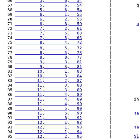
  66 
          5,        6,   54
           |           
  67 
          5,        6,   54
           |          q
  68 
          5,        6,   54
           |           
  69 
          6,        1,   55
           |           
  70
          6,        2,   55
           |           
  71 
          6,        8,   59
           |          
u
  72 
          7,        2,   61
           |           
  73 
          7,        5,   63
           |           
  74 
          7,        5,   63
           |           
  75 
          8,        4,   72
           |           
  76 
          8,        5,   72
           |           
  77 
          8,        5,   73
           |           
  78 
          8,        8,   77
           |           
  79 
          9,        3,   81
           |           
  80
          9,        3,   81
           |           
  81 
         10,        1,   83
           |           
  82 
         10,        3,   84
           |           
  83 
         11,        2,   87
           |           
  84 
         11,        3,   88
           |           
  85 
         11,        3,   89
           |           
  86 
         11,        4,   89
           |           
  87 
         11,        4,   89
           |         in
  88 
         11,        4,   90
           |           
  89 
         11,        5,   90
           |           
  90
         11,        5,   90
           |         
sa
  91 
         11,        8,   92
           |           
  92 
         12,        1,   93
           |           
  93 
         12,        1,   93
           |         
sa
  94 
         12,        1,   94
           |           
  95 
         12,        2,   95
           |         
Si