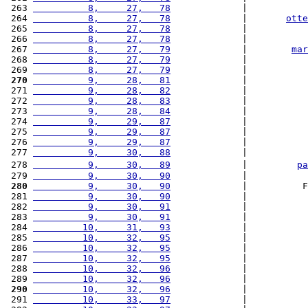
 263 
          8,     27,   78
             |           
 264 
          8,     27,   78
             |       
otte
 265 
          8,     27,   78
             |           
 266 
          8,     27,   78
             |           
 267 
          8,     27,   79
             |        
mar
 268 
          8,     27,   79
             |           
 269 
          8,     27,   79
             |           
 270
          9,     28,   81
             |           
 271 
          9,     28,   82
             |           
 272 
          9,     28,   83
             |           
 273 
          9,     28,   84
             |           
 274 
          9,     29,   87
             |           
 275 
          9,     29,   87
             |           
 276 
          9,     29,   87
             |           
 277 
          9,     30,   88
             |           
 278 
          9,     30,   89
             |         
pa
 279 
          9,     30,   90
             |           
 280
          9,     30,   90
             |          F
 281 
          9,     30,   90
             |           
 282 
          9,     30,   91
             |           
 283 
          9,     30,   91
             |           
 284 
         10,     31,   93
             |           
 285 
         10,     32,   95
             |           
 286 
         10,     32,   95
             |           
 287 
         10,     32,   95
             |           
 288 
         10,     32,   96
             |           
 289 
         10,     32,   96
             |           
 290
         10,     32,   96
             |           
 291 
         10,     33,   97
             |           