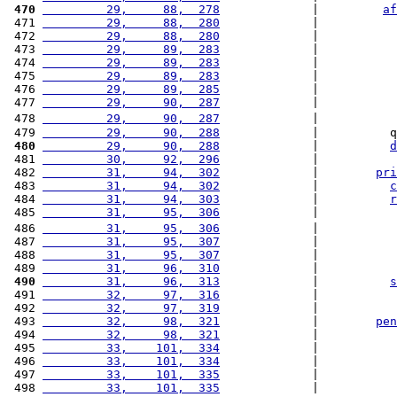
 470
         29,     88,  278
             |         
af
 471 
         29,     88,  280
             |           
 472 
         29,     88,  280
             |           
 473 
         29,     89,  283
             |           
 474 
         29,     89,  283
             |           
 475 
         29,     89,  283
             |           
 476 
         29,     89,  285
             |           
 477 
         29,     90,  287
             |           
 478 
         29,     90,  287
             |           
 479 
         29,     90,  288
             |          q
 480
         29,     90,  288
             |          
d
 481 
         30,     92,  296
             |           
 482 
         31,     94,  302
             |        
pri
 483 
         31,     94,  302
             |          
c
 484 
         31,     94,  303
             |          
r
 485 
         31,     95,  306
             |           
 486 
         31,     95,  306
             |           
 487 
         31,     95,  307
             |           
 488 
         31,     95,  307
             |           
 489 
         31,     96,  310
             |           
 490
         31,     96,  313
             |          
s
 491 
         32,     97,  316
             |           
 492 
         32,     97,  319
             |           
 493 
         32,     98,  321
             |        
pen
 494 
         32,     98,  321
             |           
 495 
         33,    101,  334
             |           
 496 
         33,    101,  334
             |           
 497 
         33,    101,  335
             |           
 498 
         33,    101,  335
             |           