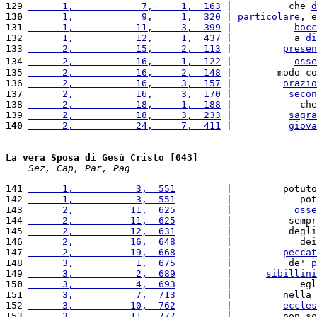
129 
      1,            7,     1,  163
 |          che 
d
130
      1,            9,     1,  320
 | 
particolare
, e
131 
      1,           11,     3,  399
 |           
bocc
132 
      1,           12,     1,  437
 |           a 
di
133 
      2,           15,     2,  113
 |         
presen
134 
      2,           16,     1,  122
 |           
osse
135 
      2,           16,     2,  148
 |        modo co
136 
      2,           16,     3,  157
 |         
orazio
137 
      2,           16,     3,  170
 |          
secon
138 
      2,           18,     1,  188
 |            che
139 
      2,           18,     3,  233
 |          
sagra
140
      2,           24,     7,  411
 |          
giova
La vera Sposa di Gesù Cristo [043]
Sez, Cap, Par, Pag
141 
      1,           3,  551
         |         potuto
142 
      1,           3,  551
         |            pot
143 
      2,          11,  625
         |           
osse
144 
      2,          11,  625
         |          sempr
145 
      2,          12,  631
         |          degli
146 
      2,          16,  648
         |            dei
147 
      2,          19,  668
         |         
peccat
148 
      3,           1,  675
         |          de' 
p
149 
      3,           2,  689
         |      
sibillini
150
      3,           4,  693
         |            egl
151 
      3,           7,  713
         |         nella 
152 
      3,          10,  762
         |         
eccles
153 
      3,          11,  777
         |         non so