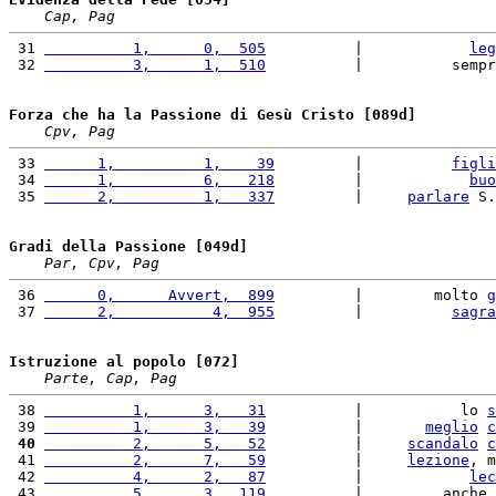
Cap, Pag
 31 
          1,      0,  505
          |            
leg
 32 
          3,      1,  510
          |          sempr
Forza che ha la Passione di Gesù Cristo [089d]
Cpv, Pag
 33 
      1,          1,    39
         |          
figli
 34 
      1,          6,   218
         |            
buo
 35 
      2,          1,   337
         |     
parlare
 S.
Gradi della Passione [049d]
Par, Cpv, Pag
 36 
      0,      Avvert,  899
         |        molto 
g
 37 
      2,           4,  955
         |          
sagra
Istruzione al popolo [072]
Parte, Cap, Pag
 38 
          1,      3,   31
          |           lo 
s
 39 
          1,      3,   39
          |       
meglio
c
 40
          2,      5,   52
          |     
scandalo
c
 41 
          2,      7,   59
          |     
lezione
, m
 42 
          4,      2,   87
          |            
lec
 43 
          5,      3,  119
          |         anche 