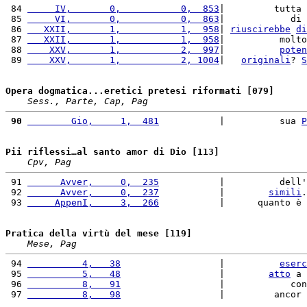
 84 
     IV,       0,           0,  853
|         tutta 
 85 
     VI,       0,           0,  863
|            di 
 86 
   XXII,       1,           1,  958
| 
riuscirebbe
di
 87 
   XXII,       1,           1,  958
|          molto
 88 
    XXV,       1,           2,  997
|          
poten
 89 
    XXV,       1,           2, 1004
|   
originali
? 
S
Opera dogmatica...eretici pretesi riformati [079]
Sess., Parte, Cap, Pag
 90
        Gio,     1,  481
           |          sua 
P
Pii riflessi…al santo amor di Dio [113]
Cpv, Pag
 91 
      Avver,     0,  235
           |          dell'
 92 
      Avver,     0,  237
           |        
simili
.
 93 
     AppenI,     3,  266
           |      quanto è 
Pratica della virtù del mese [119]
Mese, Pag
 94 
          4,   38
                  |          
eserc
 95 
          5,   48
                  |        
atto
 a 
 96 
          8,   91
                  |            con
 97 
          8,   98
                  |         ancor 