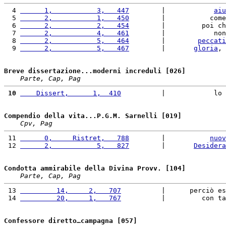
  4 
      1,           3,   447
        |            
aiu
  5 
      2,           1,   450
        |           come
  6 
      2,           2,   454
        |         poi ch
  7 
      2,           4,   461
        |            non
  8 
      2,           5,   464
        |        
peccati
  9 
      2,           5,   467
        |       
gloria
, 
Breve dissertazione...moderni increduli [026]
Parte, Cap, Pag
 10
    Dissert,      1,  410
          |            lo 
Compendio della vita...P.G.M. Sarnelli [019]
Cpv, Pag
 11 
      0,     Ristret,   788
        |           
nuov
 12 
      2,           5,   827
        |       
Desidera
Condotta ammirabile della Divina Provv. [104]
Parte, Cap, Pag
 13 
         14,     2,   707
          |      perciò es
 14 
         20,     1,   767
          |         con ta
Confessore diretto…campagna [057]