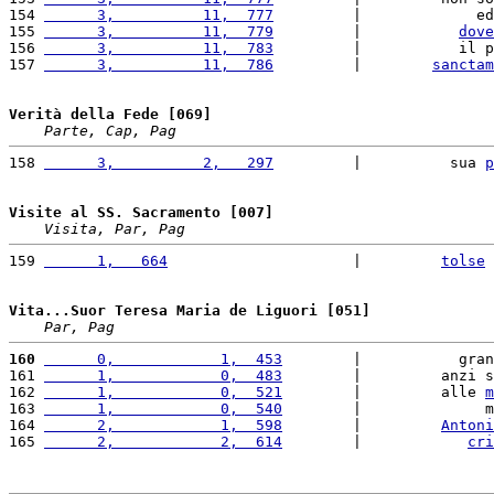
154 
      3,          11,  777
         |             ed
155 
      3,          11,  779
         |           
dove
156 
      3,          11,  783
         |           il p
157 
      3,          11,  786
         |        
sanctam
Verità della Fede [069]
Parte, Cap, Pag
158 
      3,          2,   297
         |          sua 
p
Visite al SS. Sacramento [007]
Visita, Par, Pag
159 
      1,   664
                     |         
tolse
 
Vita...Suor Teresa Maria de Liguori [051]
Par, Pag
160
      0,            1,  453
        |           gran
161 
      1,            0,  483
        |         anzi s
162 
      1,            0,  521
        |         alle 
m
163 
      1,            0,  540
        |              m
164 
      2,            1,  598
        |         
Antoni
165 
      2,            2,  614
        |            
cri