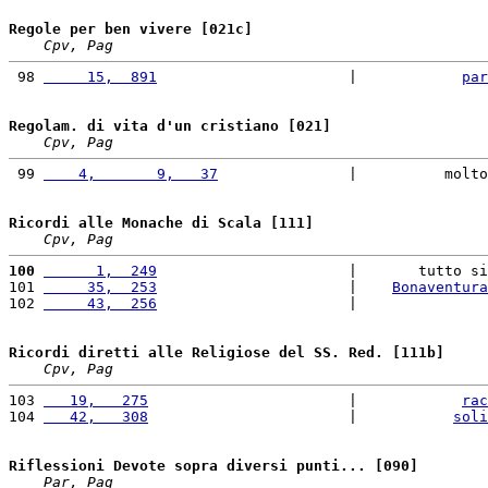
Regole per ben vivere [021c]
Cpv, Pag
 98 
     15,  891
                      |            
par
Regolam. di vita d'un cristiano [021]
Cpv, Pag
 99 
    4,       9,   37
               |          molto
Ricordi alle Monache di Scala [111]
Cpv, Pag
100
      1,  249
                      |       tutto si
101 
     35,  253
                      |    
Bonaventura
102 
     43,  256
                      |               
Ricordi diretti alle Religiose del SS. Red. [111b]
Cpv, Pag
103 
   19,   275
                       |            
rac
104 
   42,   308
                       |           
soli
Riflessioni Devote sopra diversi punti... [090]
Par, Pag