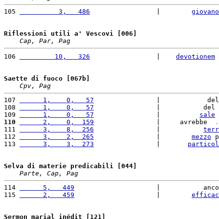
105 
          3,   486
                 |        
giovano
Riflessioni utili a' Vescovi [006]
Cap, Par, Pag
106 
         10,   326
                 |    
devotionem
 
Saette di fuoco [067b]
Cpv, Pag
107 
      1,    0,   57
                |            del
108 
      1,    0,   57
                |           del 
109 
      1,    0,   57
                |          
sale
 
110
      2,    0,  159
                |     avrebbe 
 .
111 
      3,    8,  256
                |           
terr
112 
      3,    2,  265
                |        
mezzo
 p
113 
      3,    3,  273
                |       
particol
Selva di materie predicabili [044]
Parte, Cap, Pag
114 
      5,   449
                     |           anco
115 
      2,   459
                     |        
efficac
Sermon marial inédit [121]