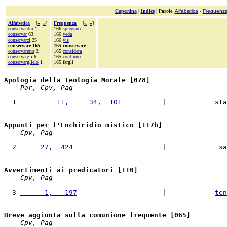
Copertina
|
Indice
|
Parole
:
Alfabetica
-
Frequenz
Alfabetica
[
«
»
]
Frequenza
[
«
»
]
conservantur
1
166
spiegano
conservar
63
166
veda
conservarci
25
166
vis
conservare 165
165 conservare
conservaretur
2
165
considera
conservargli
6
165
continuo
conservarglielo
1
165 fargli
Apologia della Teologia Morale [078]
Par, Cpv, Pag
  1 
         11,     34,  101
          |            sta
Appunti per l'Enchiridio mistico [117b]
Cpv, Pag
  2 
     27,  424
                      |             sa
Avvertimenti ai predicatori [110]
Cpv, Pag
  3 
      1,   197
                     |            
ten
Breve aggiunta sulla comunione frequente [065]
Cpv, Pag