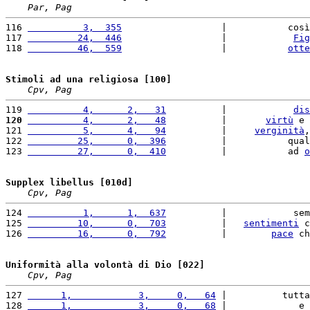
Par, Pag
116 
          3,  355
                  |           così
117 
         24,  446
                  |            
Fig
118 
         46,  559
                  |           
otte
Stimoli ad una religiosa [100]
Cpv, Pag
119 
          4,      2,   31
          |            
dis
120
          4,      2,   48
          |       
virtù
 e 
121 
          5,      4,   94
          |     
verginità
,
122 
         25,      0,  396
          |           qual
123 
         27,      0,  410
          |           ad 
o
Supplex libellus [010d]
Cpv, Pag
124 
          1,      1,  637
          |            sem
125 
         10,      0,  703
          |   
sentimenti
 c
126 
         16,      0,  792
          |        
pace
 ch
Uniformità alla volontà di Dio [022]
Cpv, Pag
127 
      1,            3,     0,   64
 |          tutta
128 
      1,            3,     0,   68
 |             e 