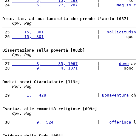
 23 
          5,       15,  268
        |            lo 
 24 
          5,       27,  287
        |       
meglio
c
Disc. fam. ad una fanciulla che prende l'abito [087]
Cpv, Pag
 25 
     15,  301
                      |   
sollicitudin
 26 
     15,  301
                      |           quo 
Dissertazione sulla povertà [002b]
Cpv, Pag
 27 
          8,       35, 1067
        |        
deve
 av
 28 
          9,        4, 1071
        |          sono 
Dodici brevi Giaculatorie [113c]
Par, Pag
 29 
      1,   428
                     | 
Bonaventura
 ch
Esortaz. alle comunità religiose [099c]
Cpv, Pag
 30
          9,  524
                  |    
offerisca
 l
Evidenza della Fede [054]