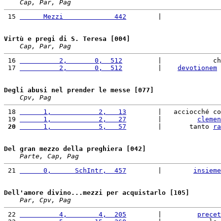
Cap, Par, Pag
 15 
      Mezzi             442
        |               
Virtù e pregi di S. Teresa [004]
Cap, Par, Pag
 16 
          2,       0,  512
         |             ch
 17 
          2,       0,  512
         |    
devotionem
 
Degli abusi nel prender le messe [077]
Cpv, Pag
 18 
      1,            2,   13
        |   acciocché co
 19 
      1,            2,   27
        |         
clemen
 20
      1,            5,   57
        |       tanto 
ra
Del gran mezzo della preghiera [042]
Parte, Cap, Pag
 21 
      0,      SchIntr,  457
        |        
insieme
Dell'amore divino...mezzi per acquistarlo [105]
Par, Cpv, Pag
 22 
          4,        4,  205
        |         
precet