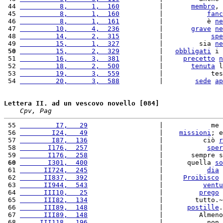
 44 
          8,      1,  160
          |       
membro
, 
 45 
          8,      1,  160
          |           
fanc
 46 
          8,      1,  161
          |           è 
ne
 47 
         10,      4,  236
          |       
grave
ne
 48 
         14,      2,  315
          |            
spe
 49 
         15,      1,  327
          |         sia 
ne
 50
         15,      2,  329
          |   
obbligati
 i 
 51 
         16,      3,  381
          |     
precetto
n
 52 
         18,      2,  500
          |       
tenuta
 l
 53 
         19,      3,  559
          |            tes
 54 
         20,      3,  588
          |        
sede
ap
Lettera II. ad un vescovo novello [084]
Cpv, Pag
 55 
         I7,   29
                  |            me 
 56 
        I24,   49
                  |    
missioni
; e
 57 
        I87,  136
                  |          ciò 
r
 58 
       I176,  257
                  |           
sper
 59 
       I176,  258
                  |       sempre s
 60
       I301,  400
                  |      quella 
so
 61 
      II724,  245
                  |           
dia
 62 
      II837,  392
                  |     
Proibisco
 
 63 
      II944,  543
                  |          
ventu
 64 
      III10,   25
                  |         
prego
 
 65 
      III82,  134
                  |        tutto.~
 66 
      III89,  148
                  |      
postille
.
 67 
      III89,  148
                  |         Almeno
 68 
     III118,  196
                  |           non 