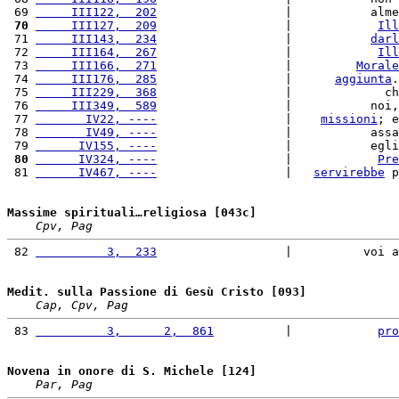
 69 
     III122,  202
                  |           alme
 70
     III127,  209
                  |            
Ill
 71 
     III143,  234
                  |           
darl
 72 
     III164,  267
                  |            
Ill
 73 
     III166,  271
                  |         
Morale
 74 
     III176,  285
                  |      
aggiunta
.
 75 
     III229,  368
                  |             ch
 76 
     III349,  589
                  |           noi,
 77 
       IV22, ----
                  |    
missioni
; e
 78 
       IV49, ----
                  |           assa
 79 
      IV155, ----
                  |           egli
 80
      IV324, ----
                  |            
Pre
 81 
      IV467, ----
                  |   
servirebbe
 p
Massime spirituali…religiosa [043c]
Cpv, Pag
 82 
          3,  233
                  |          voi a
Medit. sulla Passione di Gesù Cristo [093]
Cap, Cpv, Pag
 83 
          3,      2,  861
          |            
pro
Novena in onore di S. Michele [124]
Par, Pag